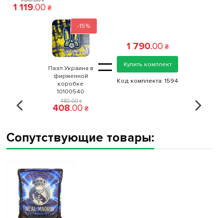
1 317
.
00
₴
1 119
.
00
₴
-15%
1 790
.
00
₴
=
Купить комплект
Пазл Украина в
фирменной
Код комплекта:
1594
коробке
10100540
480
.
00
₴
408
.
00
₴
Сопутствующие товары: