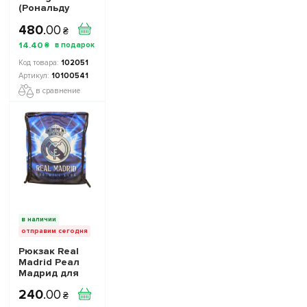
(Рональду
Португалия) в
480
.
00
фирменной
₴
коробке
14
.
40
₴
10100541
102051
10100541
в сравнение
в наличии
отправим сегодня
Рюкзак Real
Madrid Реал
Мадрид для
обуви, мячей,
240
.
00
аксессуаров
₴
25290400