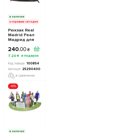
в наличии
отправим сегодня
Рюкзак Real
Madrid Реал
Мадрид для
обуви, мячей,
240
.
00
аксессуаров
₴
25290400
7
.
20
₴
цвет: микс
100854
25290400
в сравнение
-40%
в наличии