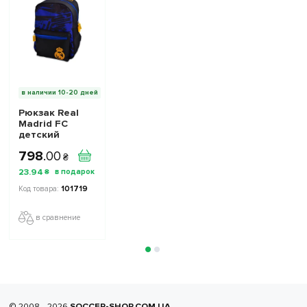
в наличии 10-20 дней
Рюкзак Real
Madrid FC
детский
798
.
00
₴
23
.
94
₴
101719
в сравнение
© 2008—2026
SOCCER-SHOP.COM.UA