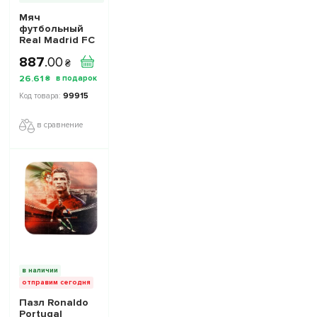
Мяч
футбольный
Real Madrid FC
размер 5
887
.
00
₴
26
.
61
₴
99915
в сравнение
в наличии
отправим сегодня
Пазл Ronaldo
Portugal