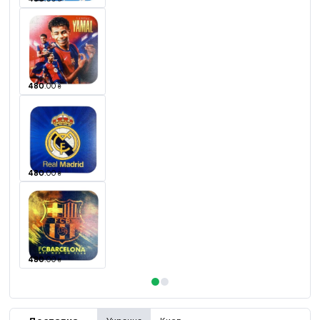
480
.
00
₴
480
.
00
₴
480
.
00
₴