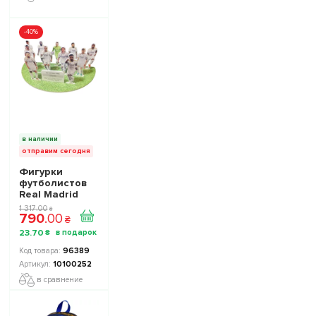
-40%
в наличии
отправим сегодня
Фигурки
футболистов
Real Madrid
Реал Мадрид
1 317
.
00
₴
790
.
00
TOP FOOTBALL
₴
STARS
23
.
70
₴
Collection 3
10100252
96389
10100252
в сравнение