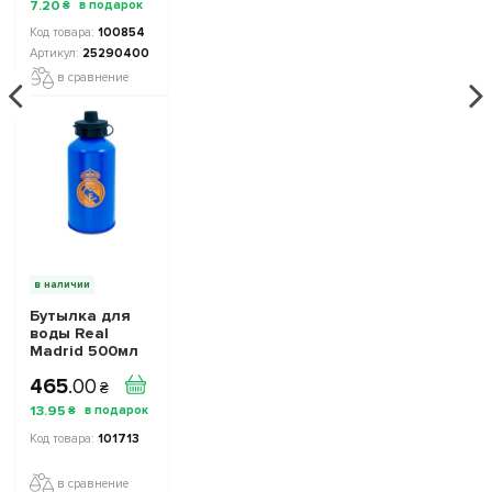
7
.
20
₴
цвет: микс
100854
25290400
в сравнение
в наличии
Бутылка для
воды Real
Madrid 500мл
465
.
00
₴
13
.
95
₴
101713
в сравнение