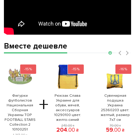
Вместе дешевле
‹
›
-15%
-15%
-16%
Фигурки
Рюкзак Слава
Сувенирная
+
футболистов
Украине для
подушка
Национальная
обуви, мячей,
Украина
Сборная
аксессуаров
25360203 цвет:
Украины TOP
10290100 цвет:
желтый, размер
FOOTBALL STARS
желто-синий
7x7 см
Collection 2
240
.
00
70
.
00
₴
₴
204
.
00
59
.
00
10100251
₴
₴