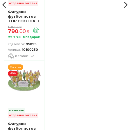
отправим сегодня
Фигурки
футболистов
TOP FOOTBALL
STARS - Набор
1 317
.
00
₴
790
.
00
The Football
₴
Stars
23
.
70
₴
Collection 1
10100250
95895
10100250
в сравнение
Подарок
-40%
в наличии
отправим сегодня
Фигурки
футболистов