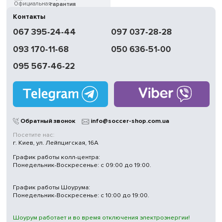
гарантия
Контакты
Быстрая
067 395-24-44
097 037-28-28
доставка
093 170-11-68
050 636-51-00
Обмен | Возвращение
в течение 14 дней
095 567-46-22
Работаем
без выходных
Магазины
в Киеве
Обратный звонок
info@soccer-shop.com.ua
Посетите нас:
г. Киев, ул. Лейпцигская, 16А
График работы колл-центра:
Понедельник-Воскресенье: с 09:00 до 19:00.
График работы Шоурума:
Понедельник-Воскресенье: с 10:00 до 19:00.
Шоурум работает и во время отключения электроэнергии!