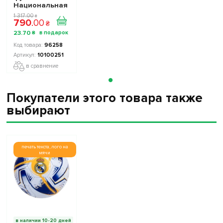
Национальная
Сборная
1 317
.
00
₴
790
.
00
Украины TOP
₴
FOOTBALL
23
.
70
₴
STARS
Collection 2
96258
10100251
10100251
в сравнение
Покупатели этого товара также
выбирают
печать текста, лого на
мячи
в наличии 10-20 дней