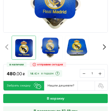
в наличии
отправим сегодня
480
.
00
?
14
.
40
₴
₴
Забрать скидку
Нашли дешевле?
В корзину
В рассрочку по 82.49 грн