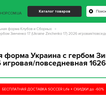
Каталог товаров
ная форма Клубов и Сборных
рбом Зинченко 17 (Ukraine Zinchenko 17) 2026 игровая/повсе
 форма Украина с гербом Зин
6 игровая/повседневная 1626
БЕСПЛАТНАЯ ДОСТАВКА SOCCER Life + СКИДКИ до -60%