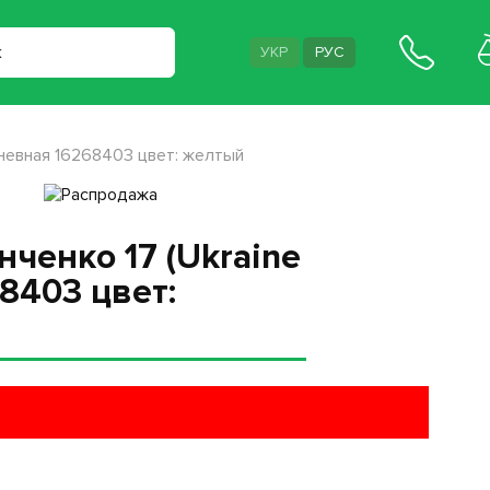
УКР
РУС
дневная 16268403 цвет: желтый
ченко 17 (Ukraine
8403 цвет: