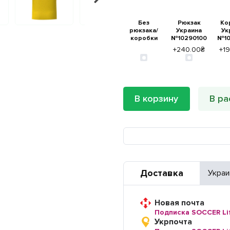
Без
Рюкзак
Ко
рюкзака/
Украина
Ук
коробки
№10290100
№10
+240.00₴
+1
В корзину
В ра
Доставка
Украи
Новая почта
Подписка SOCCER Li
Укрпочта