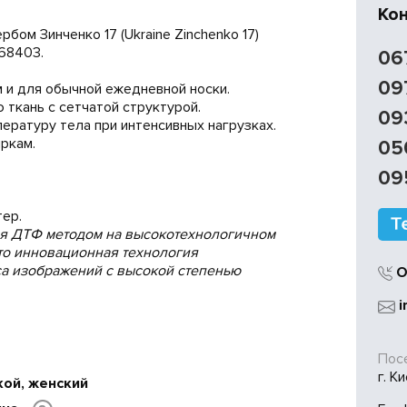
Ко
бом Зинченко 17 (Ukraine Zinchenko 17)
68403.
06
09
 и для обычной ежедневной носки.
 ткань с сетчатой структурой.
09
ратуру тела при интенсивных нагрузках.
ркам.
05
09
ер.
ся ДТФ методом на высокотехнологичном
 это инновационная технология
са изображений с высокой степенью
О
i
Посе
г. К
кой, женский