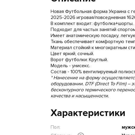
Новая Футбольная форма Украина с гер
2025-2026 игровая/повседневная 162
В комплект входит: футболка+шорты.
Подходит для частых занятий спортом
Имеет анатомическую посадку, легкую
Ткань обеспечивает комфортную темпе
Материал стойкий к многократным сти
Цвет яркий, сочный.
Ворот футболки: Круглый.
Модель - унисекс.
Состав - 100% вентилируемый полиэст
* Нанесение на форму осуществляет
оборудовании. DTF (Direct To Film) –
бесконтурного термического перено
качества и насыщенности.
Характеристики
Пол:
мужс