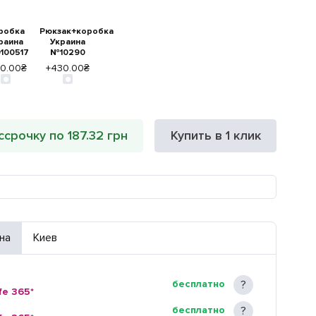
робка
Рюкзак+коробка
раина
Украина
100517
№10290
90.00₴
+430.00₴
ссрочку по 187.32 грн
Купить в 1 клик
на
Киев
бесплатно
fe 365*
бесплатно