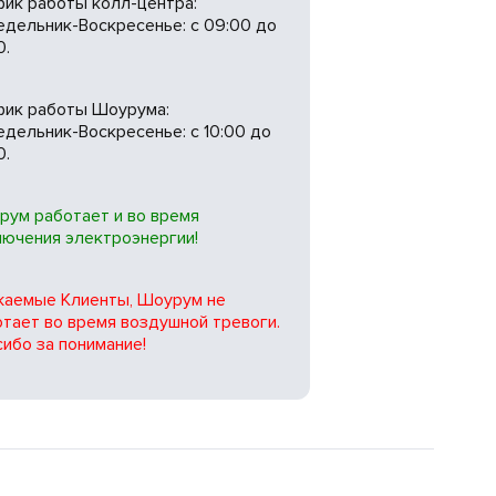
фик работы колл-центра:
едельник-Воскресенье: с 09:00 до
0.
фик работы Шоурума:
дельник-Воскресенье: с 10:00 до
0.
рум работает и во время
лючения электроэнергии!
жаемые Клиенты, Шоурум не
тает во время воздушной тревоги.
ибо за понимание!