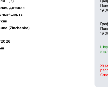
ина
Гра
?
Пон
лая, детская
19:0
олка+шорты
ткий
Гра
нко (Zinchenko)
Поне
19:0
/2026
Шоу
ый
отк
Ува
рабо
Спас