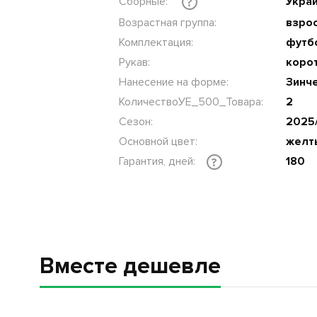
Сборные:
Укра
?
Возрастная группа:
взрос
Комплектация:
футб
Рукав:
коро
Нанесение на форме:
Зинче
КоличествоУЕ_500_Товара:
2
Сезон:
2025
Основной цвет:
желт
Гарантия, дней:
180
?
Вместе дешевле