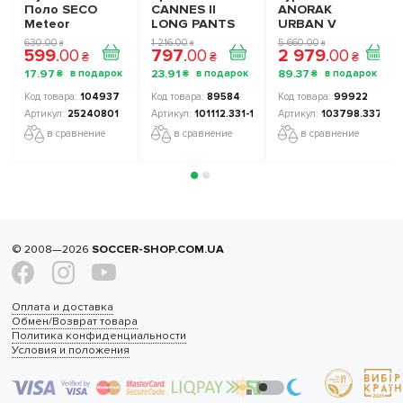
Поло SECO
CANNES II
ANORAK
Meteor
LONG PANTS
URBAN V
25240801 цвет:
NAVY 101112.331
103798.337
630
.
00
1 216
.
00
5 660
.
00
₴
₴
₴
599
.
00
797
.
00
2 979
.
00
черный/
цвет: темно-
₴
₴
₴
желтый
синий/синий
17
.
97
23
.
91
89
.
37
₴
₴
₴
104937
89584
99922
25240801
101112.331-10
103798.337
в сравнение
в сравнение
в сравнение
© 2008—2026
SOCCER-SHOP.COM.UA
Оплата и доставка
Обмен/Возврат товара
Политика конфиденциальности
Условия и положения