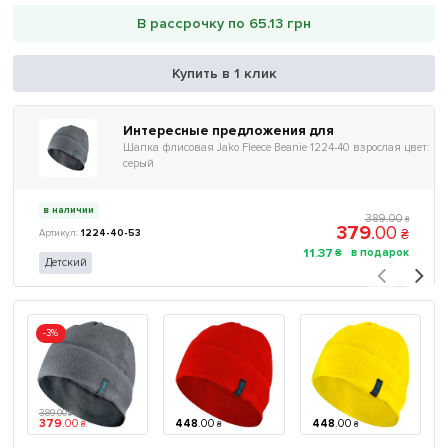
В рассрочку по 65.13 грн
Купить в 1 клик
Интересные предложения для
Шапка флисовая Jako Fleece Beanie 1224-40 взрослая цвет:
серый
в наличии
389
.
00
₴
379
.
00
₴
1224-40-53
11
.
37
₴
Детский
-3%
389
.
00
₴
379
.
00
448
.
00
448
.
00
₴
₴
₴