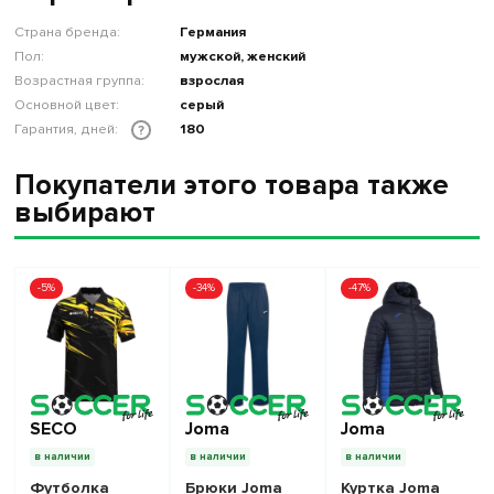
Страна бренда:
Германия
Пол:
мужской, женский
Возрастная группа:
взрослая
Основной цвет:
серый
Гарантия, дней:
180
?
Покупатели этого товара также
выбирают
-5%
-34%
-47%
SECO
Joma
Joma
в наличии
в наличии
в наличии
Футболка
Брюки Joma
Куртка Joma