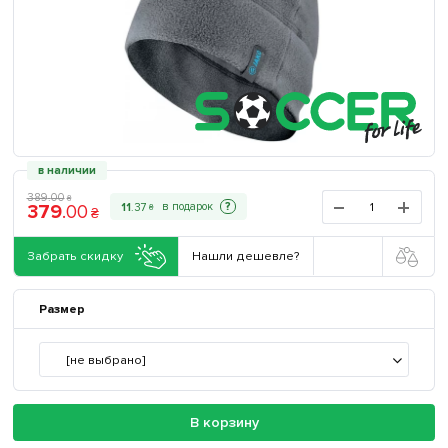
в наличии
389
.
00
₴
379
.
00
?
11
.
37
₴
₴
Забрать скидку
Нашли дешевле?
Размер
[не выбрано]
В корзину