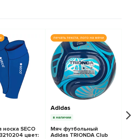
м
печать текста, лого на мячи
Реко
-17%
Adidas
SEC
в наличии
в на
з носка SECO
Мяч футбольный
Гет
23210204 цвет:
Adidas TRIONDA Club
Nava