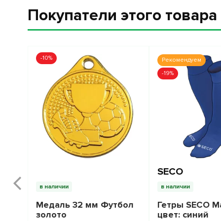
Покупатели этого товар
-10%
Рекомендуем
-19%
SECO
в наличии
в наличии
Медаль 32 мм Футбол
Гетры SECO M
золото
цвет: синий