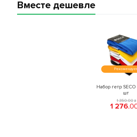
Вместе дешевле
Рекомендуе
Набор гетр SECO 
шт
1 350
.
00
₴
1 276
.
0