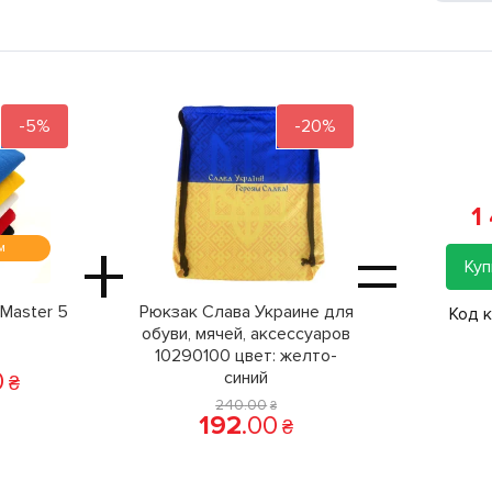
-5%
-20%
1
+
=
м
Куп
Master 5
Рюкзак Слава Украине для
Код 
обуви, мячей, аксессуаров
10290100 цвет: желто-
0
синий
₴
240
.
00
₴
192
.
00
₴