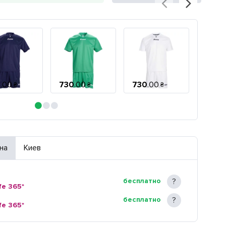
0
.
00
730
.
00
730
.
00
730
.
₴
₴
₴
на
Киев
бесплатно
fe 365*
бесплатно
fe 365*