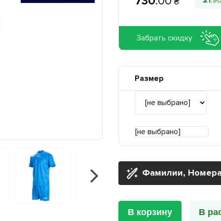
730
.
00
21
.
9
₴
Забрать скидку
Размер
[не выбрано]
Фамилии, Номера
В корзину
В ра