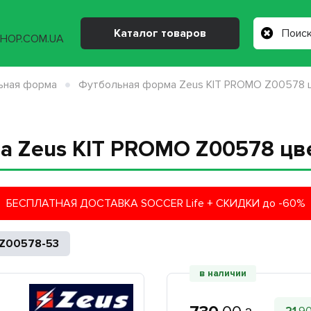
Каталог товаров
ьная форма
Футбольная форма Zeus KIT PROMO Z00578 ц
 Zeus KIT PROMO Z00578 цве
БЕСПЛАТНАЯ ДОСТАВКА SOCCER Life + СКИДКИ до -60%
Z00578-53
в наличии