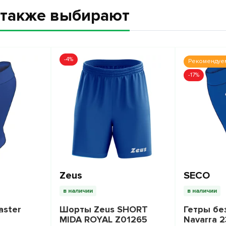
а также выбирают
-4%
Рекомендуе
-17%
Zeus
SECO
в наличии
в наличии
aster
Шорты Zeus SHORT
Гетры бе
MIDA ROYAL Z01265
Navarra 