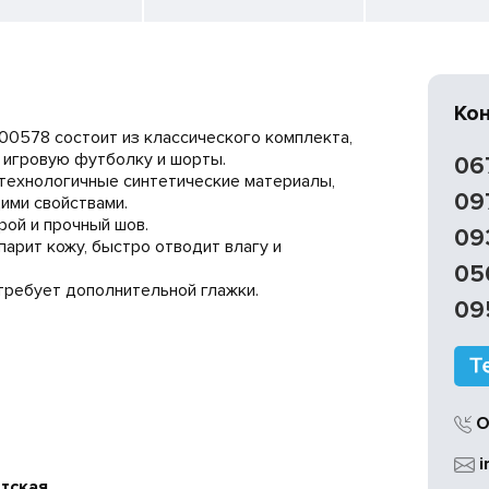
Ко
0578 состоит из классического комплекта,
 игровую футболку и шорты.
06
технологичные синтетические материалы,
09
ми свойствами.
ой и прочный шов.
09
парит кожу, быстро отводит влагу и
05
 требует дополнительной глажки.
09
О
i
етская