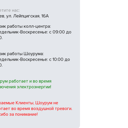
тите нас:
иев, ул. Лейпцигская, 16А
фик работы колл-центра:
едельник-Воскресенье: с 09:00 до
0.
фик работы Шоурума:
дельник-Воскресенье: с 10:00 до
0.
рум работает и во время
лючения электроэнергии!
жаемые Клиенты, Шоурум не
тает во время воздушной тревоги.
ибо за понимание!