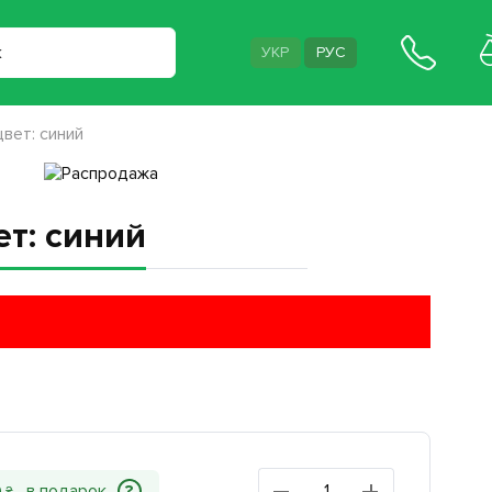
УКР
РУС
вет: синий
т: синий