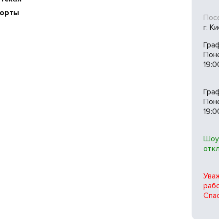
орты
Посе
г. К
Гра
Пон
19:0
Гра
Поне
19:0
Шоу
отк
Ува
рабо
Спас