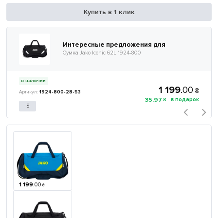
Купить в 1 клик
Интересные предложения для
Сумка Jako Iconic 62L 1924-800
в наличии
1 199
.
00
₴
1924-800-28-53
35
.
97
₴
S
1 199
.
00
₴