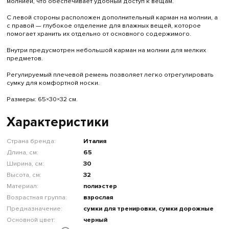
молнией, что обеспечивает удобный доступ к вещам.
С левой стороны расположен дополнительный карман на молнии, а
с правой — глубокое отделение для влажных вещей, которое
помогает хранить их отдельно от основного содержимого.
Внутри предусмотрен небольшой карман на молнии для мелких
предметов.
Регулируемый плечевой ремень позволяет легко отрегулировать
сумку для комфортной носки.
Размеры: 65×30×32 см.
Характеристики
Страна бренда:
Италия
Длина, см:
65
Ширина, см:
30
Высота, см:
32
Материал:
полиэстер
Возрастная группа:
взрослая
Предназначение:
сумки для тренировки, сумки дорожные
Основной цвет:
черный