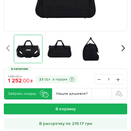
в наличии
1 691
.
00
₴
1 252
.
00
?
37
.
56
₴
₴
Забрать скидку
Нашли дешевле?
В корзину
В рассрочку по 215.17 грн