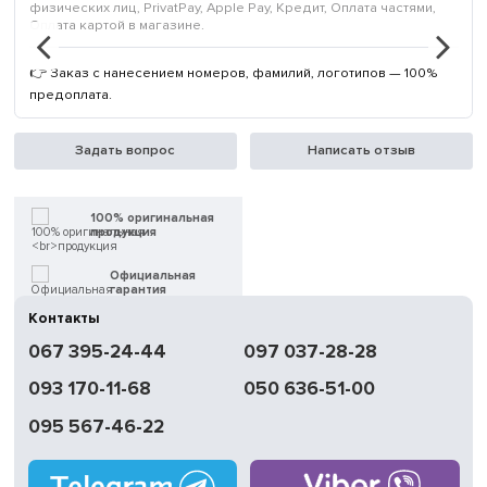
физических лиц, PrivatPay, Apple Pay, Кредит, Оплата частями,
Оплата картой в магазине.
👉 Заказ с нанесением номеров, фамилий, логотипов — 100%
предоплата.
Задать вопрос
Написать отзыв
100% оригинальная
продукция
Официальная
гарантия
Контакты
Быстрая
067 395-24-44
097 037-28-28
доставка
093 170-11-68
050 636-51-00
Обмен | Возвращение
в течение 14 дней
095 567-46-22
Работаем
без выходных