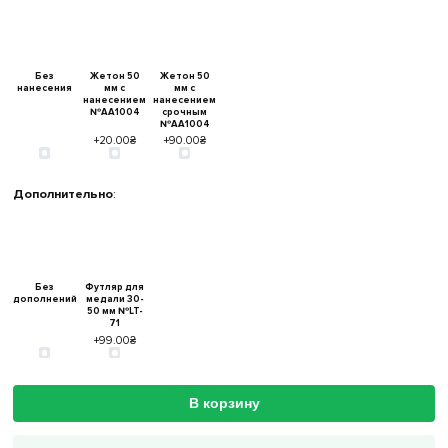
Без
Жетон 50
Жетон 50
нанесения
мм с
мм с
нанесением
нанесением
№AA1004
срочным
№AA1004
+20.00₴
+90.00₴
Дополнительно
:
Без
Футляр для
дополнений
медали 30-
50 мм №LT-
71
+99.00₴
В корзину