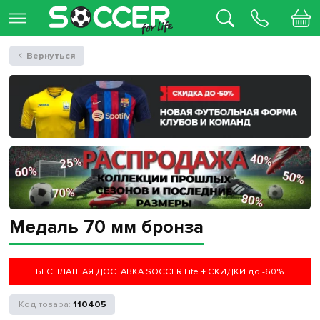
Вернуться
Медаль 70 мм бронза
БЕСПЛАТНАЯ ДОСТАВКА SOCCER Life + СКИДКИ до -60%
110405