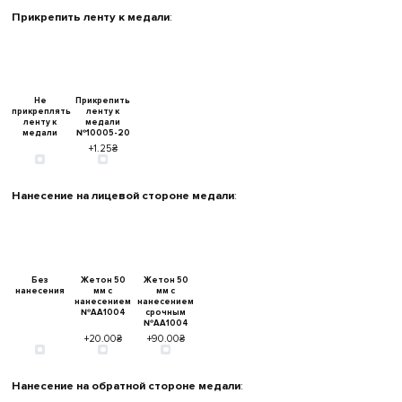
Прикрепить ленту к медали
:
Не
Прикрепить
прикреплять
ленту к
ленту к
медали
медали
№10005-20
+1.25₴
Нанесение на лицевой стороне медали
:
Без
Жетон 50
Жетон 50
нанесения
мм с
мм с
нанесением
нанесением
№AA1004
срочным
№AA1004
+20.00₴
+90.00₴
Нанесение на обратной стороне медали
: