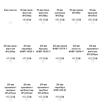
Без ленты
10 мм сине-
15 мм сине-
15 мм
15 мм синяя
15 мм
желтая
желтая
зеленая
№L15bl
красная
№L10by
№L15by
№L15gr
№L15rd
+8.90₴
+10.50₴
+10.50₴
+10.50₴
+10.50₴
20 мм сине-
20 мм
20 мм
20 мм синяя
20 мм
20 мм
желтая
серебро
бронза
№AP-1374-1
золото
орнамент
№L20by
№AP-1435-1
№AP-1503-1
№AP-1299-1
жел/син
№L20byo
+11.50₴
+11.50₴
+11.50₴
+11.50₴
+11.50₴
+12.50₴
20 мм
20 мм
20 мм
20 мм
орнамент
орнамент
орнамент
серебро
син/жел
кр/бел/чер
син/бел
№RI.010.B
№L20sjo
№L20rwo
№L20blo
+12.50₴
+12.50₴
+12.50₴
+11.00₴