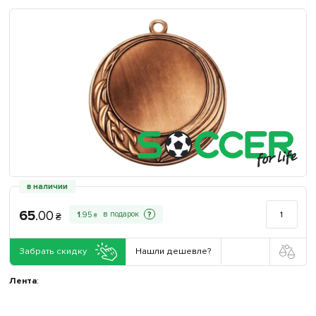
в наличии
65
.
00
?
1
.
95
₴
₴
Забрать скидку
Нашли дешевле?
Лента
: