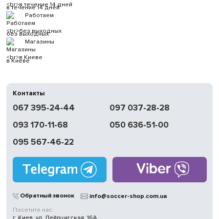
в течение 14 дней
Работаем
без выходных
Магазины
в Киеве
Контакты
067 395-24-44
097 037-28-28
093 170-11-68
050 636-51-00
095 567-46-22
Обратный звонок
info@soccer-shop.com.ua
Посетите нас:
г. Киев, ул. Лейпцигская, 16А