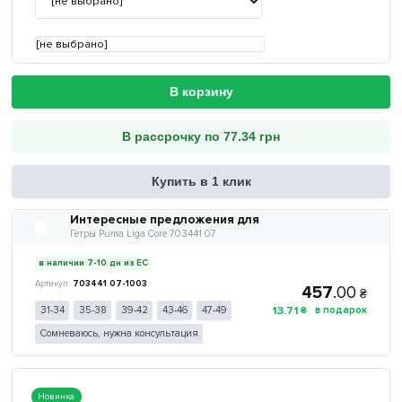
[не выбрано]
В корзину
В рассрочку по 77.34 грн
Купить в 1 клик
Интересные предложения для
Гетры Puma Liga Core 703441 07
в наличии 7-10 дн из ЕС
703441 07-1003
457
.
00
₴
13
.
71
31-34
35-38
39-42
43-46
47-49
₴
Сомневаюсь, нужна консультация
Новинка