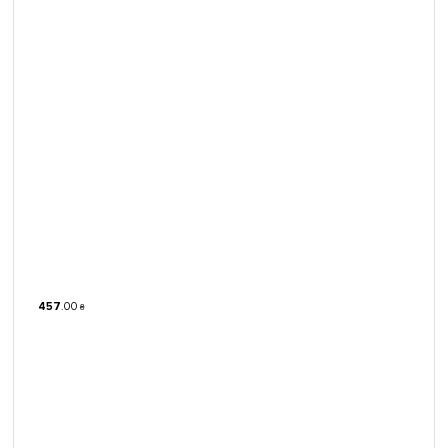
457
.
00
₴