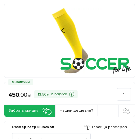
в наличии
450
.
00
?
13
.
50
₴
₴
Забрать скидку
Нашли дешевле?
Размер гетр и носков
Таблица размеров