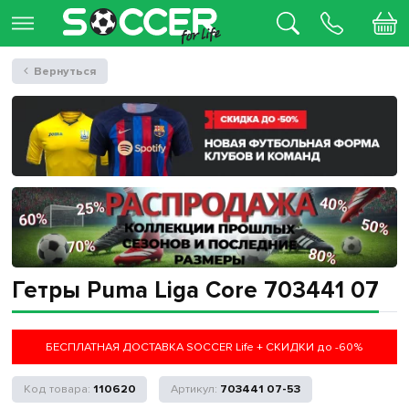
Вернуться
Гетры Puma Liga Core 703441 07
БЕСПЛАТНАЯ ДОСТАВКА SOCCER Life + СКИДКИ до -60%
110620
703441 07-53