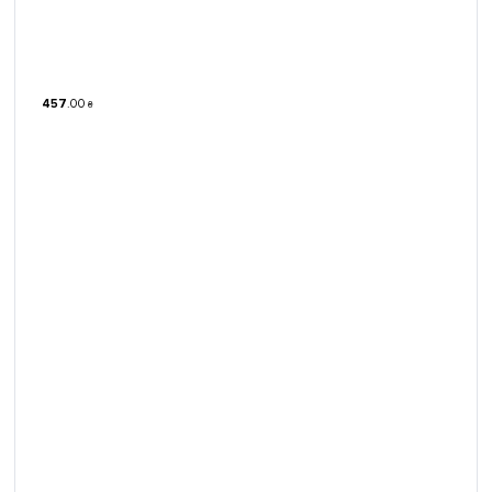
457
.
00
₴