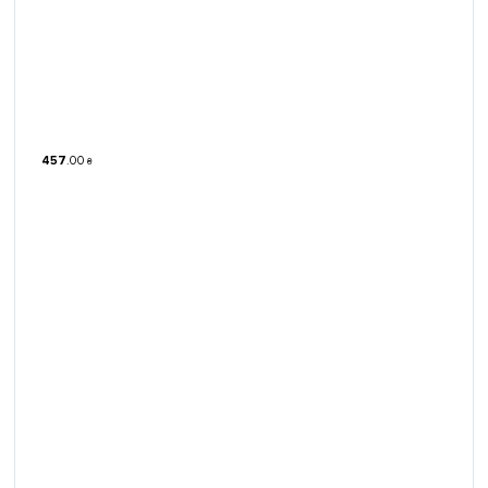
457
.
00
₴