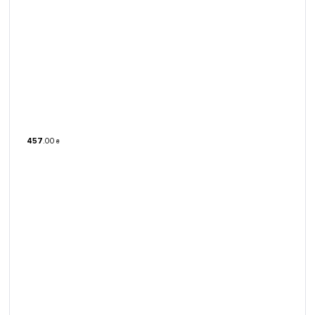
457
.
00
₴