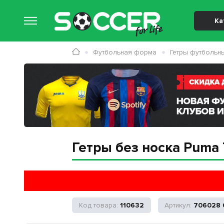
Ка
Футбольная форма
Гетры футбольн
Гетры без носка Puma 
110632
706028 