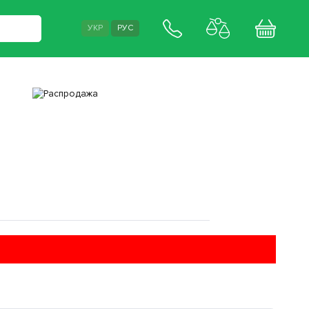
УКР
РУС