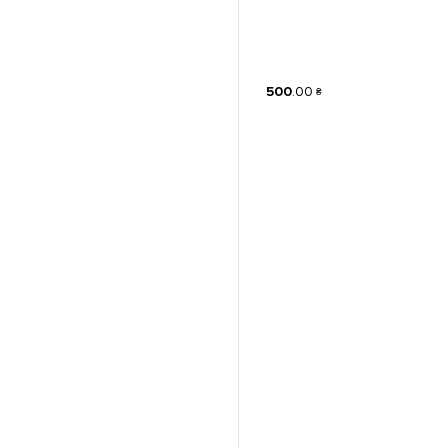
500
.
00
₴