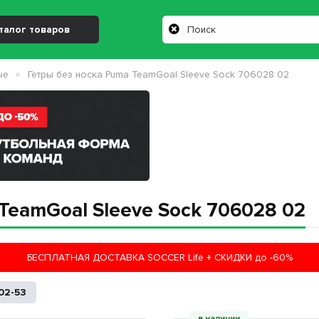
талог товаров
ые
Гетры без носка Puma TeamGoal Sleeve Sock 706028 02
TeamGoal Sleeve Sock 706028 02
БЕСПЛАТНАЯ ДОСТАВКА SOCCER Life + СКИДКИ до -60%
02-53
в наличии