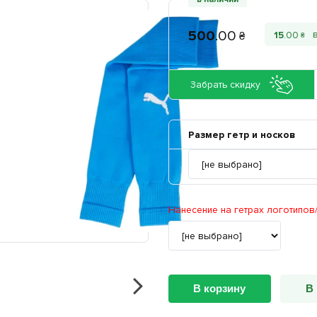
500
.
00
15
.
00
₴
₴
Забрать скидку
Размер гетр и носков
Нанесение на гетрах логотипов/
В корзину
В 