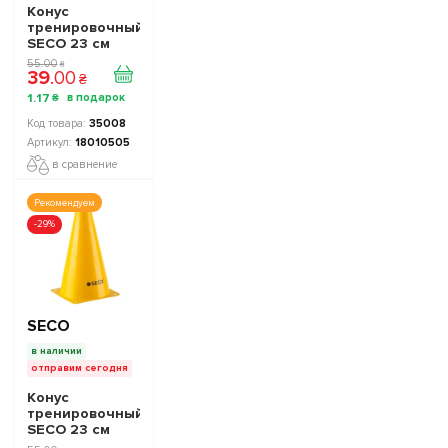
Конус
тренировочный
SECO 23 см
цвет: синий
55
.
00
₴
39
.
00
₴
1
.
17
₴
35008
18010505
в сравнение
Рекомендуем
-29%
SECO
в наличии
отправим сегодня
Конус
тренировочный
SECO 23 см
цвет: желтый