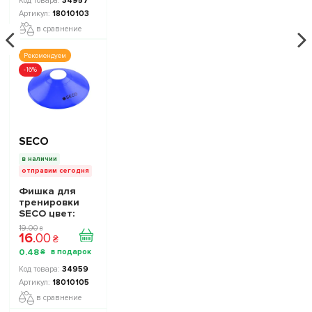
34957
18010103
в сравнение
Рекомендуем
-16%
SECO
в наличии
отправим сегодня
Фишка для
тренировки
SECO цвет:
синий
19
.
00
₴
16
.
00
₴
0
.
48
₴
34959
18010105
в сравнение