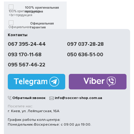
100% оригинальная
продукция
Официальная
гарантия
Контакты
Быстрая
067 395-24-44
097 037-28-28
доставка
093 170-11-68
050 636-51-00
Обмен | Возвращение
в течение 14 дней
095 567-46-22
Работаем
без выходных
Магазины
в Киеве
Обратный звонок
info@soccer-shop.com.ua
Посетите нас:
г. Киев, ул. Лейпцигская, 16А
График работы колл-центра:
Понедельник-Воскресенье: с 09:00 до 19:00.