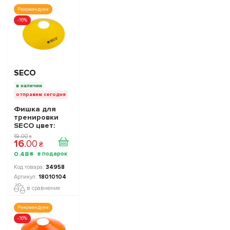
Рекомендуем
-16%
SECO
в наличии
отправим сегодня
Фишка для
тренировки
SECO цвет:
желтый
19
.
00
₴
16
.
00
₴
0
.
48
₴
34958
18010104
в сравнение
Рекомендуем
-16%