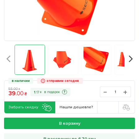
в наличии
отправим сегодня
55
.
00
₴
39
.
00
?
1
.
17
₴
₴
Забрать скидку
Нашли дешевле?
В корзину
В рассрочку по 6.70 грн