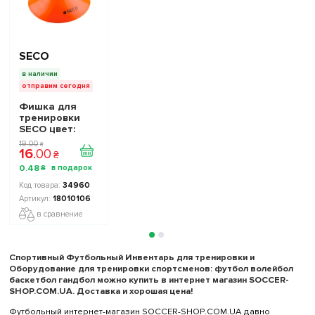
SECO
в наличии
отправим сегодня
Фишка для
тренировки
SECO цвет:
оранжевый
19
.
00
₴
16
.
00
₴
0
.
48
₴
34960
18010106
в сравнение
Спортивный Футбольный Инвентарь для тренировки и
Оборудование для тренировки спортсменов: футбол волейбол
баскетбол гандбол можно купить в интернет магазин SOCCER-
SHOP.COM.UA. Доставка и хорошая цена!
Футбольный интернет-магазин SOCCER-SHOP.COM.UA давно