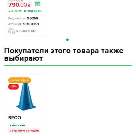
1 317
.
00
₴
790
.
00
Украины TOP
₴
FOOTBALL
23
.
70
₴
STARS
Collection 2
96258
10100251
10100251
в сравнение
Покупатели этого товара также
выбирают
Рекомендуем
-29%
SECO
в наличии
отправим сегодня