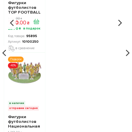
Фигурки
футболистов
TOP FOOTBALL
STARS - Набор
1 317
.
00
₴
790
.
00
The Football
₴
Stars
23
.
70
₴
Collection 1
10100250
95895
10100250
в сравнение
Подарок
-40%
в наличии
отправим сегодня
Фигурки
футболистов
Национальная
Сборная