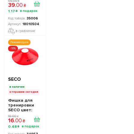
55
.
00
₴
39
.
00
₴
1
.
17
₴
35006
18010504
в сравнение
Рекомендуем
-16%
SECO
в наличии
отправим сегодня
Фишка для
тренировки
SECO цвет:
красный
19
.
00
₴
16
.
00
₴
0
.
48
₴