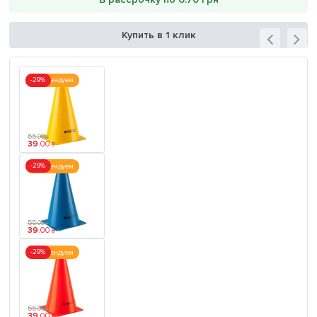
Купить в 1 клик
-29%
Рекомендуем
55
.
00
₴
39
.
00
₴
-29%
Рекомендуем
55
.
00
₴
39
.
00
₴
-29%
Рекомендуем
55
.
00
₴
39
.
00
₴