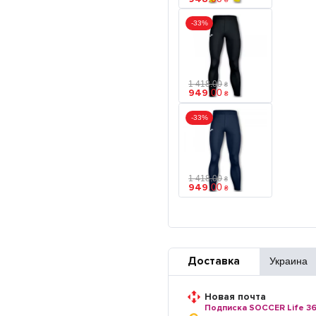
-33%
1 418
.
00
₴
949
.
00
₴
-33%
1 418
.
00
₴
949
.
00
₴
Доставка
Украина
Новая почта
Подписка SOCCER Life 3