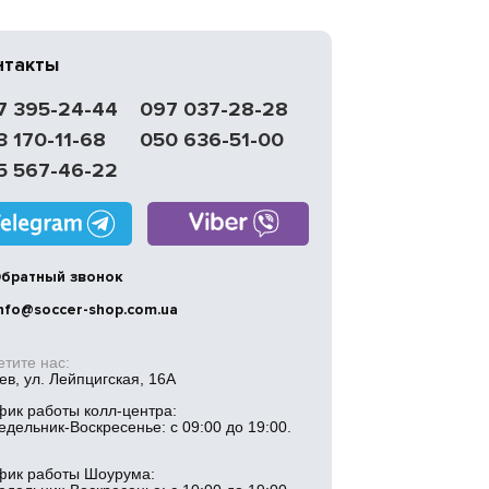
нтакты
7 395-24-44
097 037-28-28
3 170-11-68
050 636-51-00
5 567-46-22
братный звонок
nfo@soccer-shop.com.ua
етите нас:
иев, ул. Лейпцигская, 16А
фик работы колл-центра:
едельник-Воскресенье: с 09:00 до 19:00.
фик работы Шоурума: