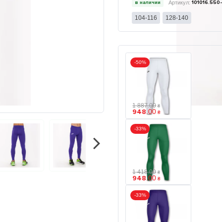
в наличии
101016.550
104-116
128-140
-50%
1 887
.
00
₴
948
.
00
₴
-33%
1 418
.
00
₴
948
.
00
₴
-33%