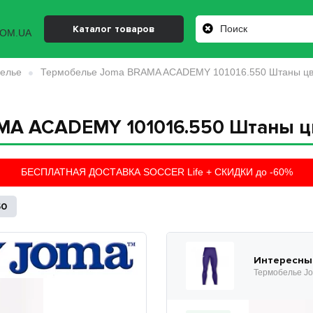
Каталог товаров
елье
Термобелье Joma BRAMA ACADEMY 101016.550 Штаны цв
MA ACADEMY 101016.550 Штаны ц
БЕСПЛАТНАЯ ДОСТАВКА SOCCER Life + СКИДКИ до -60%
50
Интересны
Термобелье J