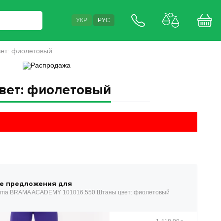
УКР
РУС
ет: фиолетовый
вет: фиолетовый
е предложения для
oma BRAMA ACADEMY 101016.550 Штаны цвет: фиолетовый