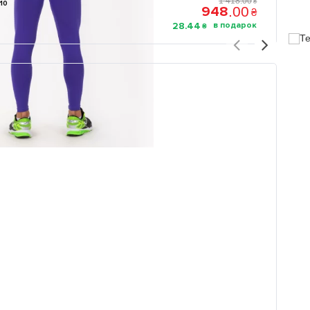
1 418
.
00
₴
-10
948
.
00
₴
28
.
44
₴