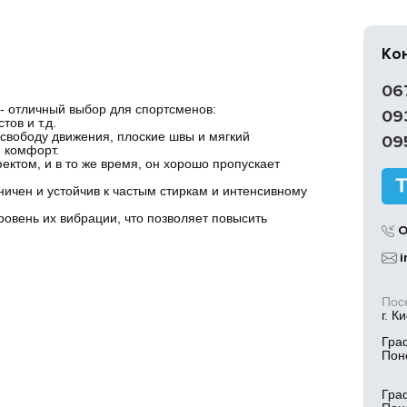
Ко
06
 отличный выбор для спортсменов:
09
тов и т.д.
свободу движения, плоские швы и мягкий
09
 комфорт.
том, и в то же время, он хорошо пропускает
ничен и устойчив к частым стиркам и интенсивному
овень их вибрации, что позволяет повысить
О
i
Пос
г. К
Гра
Пон
Гра