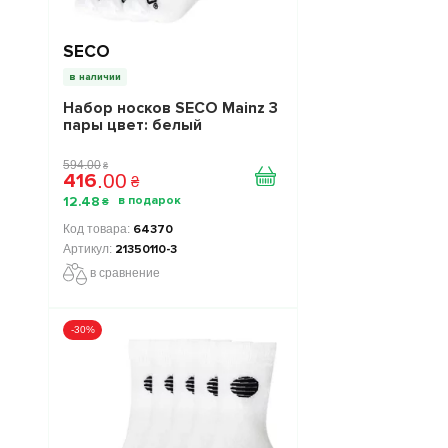
SECO
в наличии
Набор носков SECO Mainz 3
пары цвет: белый
594
.
00
₴
416
.
00
₴
12
.
48
₴
64370
21350110-3
в сравнение
-30%