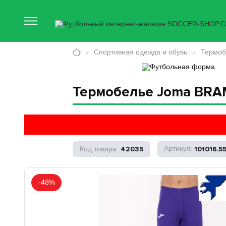
Спортивная одежда и обувь
Термоб
Термобелье Joma BRA
42035
101016.5
-48%