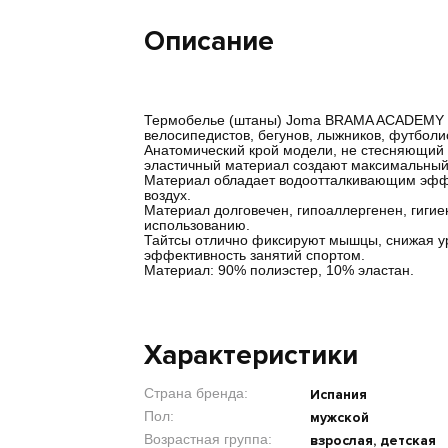
Описание
Термобелье (штаны) Joma BRAMA ACADEMY -
велосипедистов, бегунов, лыжников, футболис
Анатомический крой модели, не стесняющий 
эластичный материал создают максимальный
Материал обладает водоотталкивающим эффек
воздух.
Материал долговечен, гипоаллергенен, гигие
использованию.
Тайтсы отлично фиксируют мышцы, снижая ур
эффективность занятий спортом.
Материал: 90% полиэстер, 10% эластан.
Характеристики
Страна бренда:
Испания
Пол:
мужской
Возрастная группа:
взрослая, детская