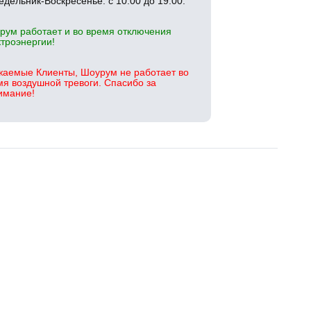
едельник-Воскресенье: с 10:00 до 19:00.
рум работает и во время отключения
ктроэнергии!
жаемые Клиенты, Шоурум не работает во
мя воздушной тревоги. Спасибо за
имание!