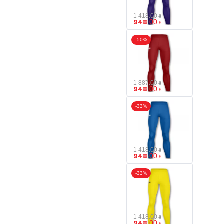
1 418
.
00
₴
948
.
00
₴
-50%
1 887
.
00
₴
948
.
00
₴
-33%
1 418
.
00
₴
948
.
00
₴
-33%
1 418
.
00
₴
948
.
00
₴