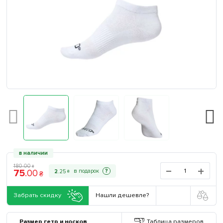
в наличии
180
.
00
₴
75
.
00
?
2
.
25
₴
₴
Забрать скидку
Нашли дешевле?
Размер гетр и носков
Таблица размеров