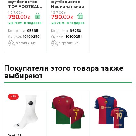
футболистов
футболистов
TOP FOOTBALL
Национальная
STARS - Набор
Сборная
1 317
.
00
1 317
.
00
₴
₴
790
.
00
790
.
00
The Football
Украины TOP
₴
₴
Stars
FOOTBALL
23
.
70
23
.
70
₴
₴
Collection 1
STARS
10100250
Collection 2
95895
96258
10100251
10100250
10100251
в сравнение
в сравнение
Покупатели этого товара также
выбирают
-48%
SECO