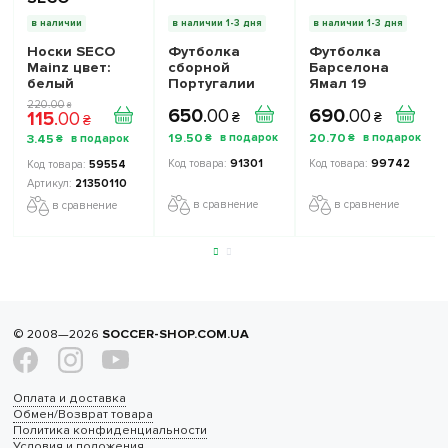
в наличии
в наличии 1-3 дня
в наличии 1-3 дня
Носки SECO
Футболка
Футболка
Mainz цвет:
сборной
Барселона
белый
Португалии
Ямал 19
Роналду 7
(Barcelona
220
.
00
₴
650
.
00
690
.
00
115
.
00
Чемпионат
Yamal 19) 2024-
₴
₴
₴
Мира 2022
2025 игровая/
19
.
50
20
.
70
3
.
45
₴
₴
₴
(Ronaldo 7
повседневная
Portugal World
15222212 цвет:
91301
99742
59554
Cup 2022)
темно-синий
21350110
игровая/
в сравнение
в сравнение
в сравнение
повседневная
10224500 цвет:
микс
© 2008—2026
SOCCER-SHOP.COM.UA
Оплата и доставка
Обмен/Возврат товара
Политика конфиденциальности
Условия и положения