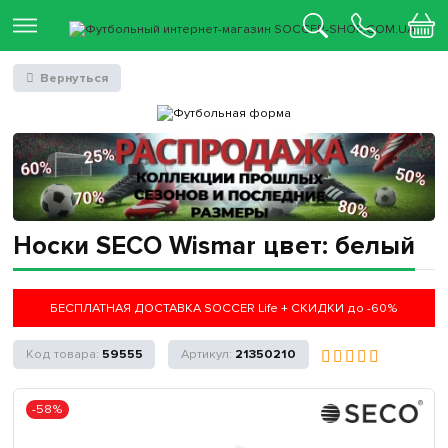
Вернуться
Носки SECO Wismar цвет: белый
БЕСПЛАТНАЯ ДОСТАВКА SOCCER Life + СКИДКИ до -60%
59555
21350210
-58%