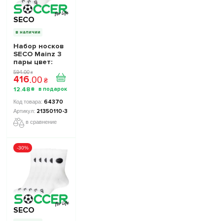
SECO
в наличии
Набор носков
SECO Mainz 3
пары цвет:
белый
594
.
00
₴
416
.
00
₴
12
.
48
₴
64370
21350110-3
в сравнение
-30%
SECO