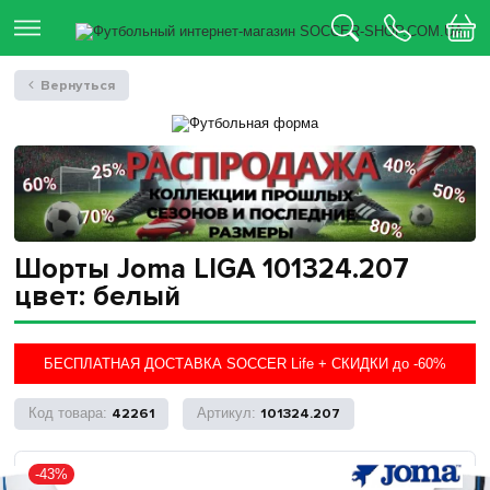
Вернуться
Шорты Joma LIGA 101324.207
цвет: белый
БЕСПЛАТНАЯ ДОСТАВКА SOCCER Life + СКИДКИ до -60%
42261
101324.207
-43%