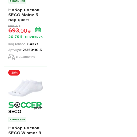
в наличии
Набор носков
SECO Mainz 5
пар цвет:
белый
990
.
00
₴
693
.
00
₴
20
.
79
₴
64371
21350110-5
в сравнение
-30%
SECO
в наличии
Набор носков
SECO Wismar 3