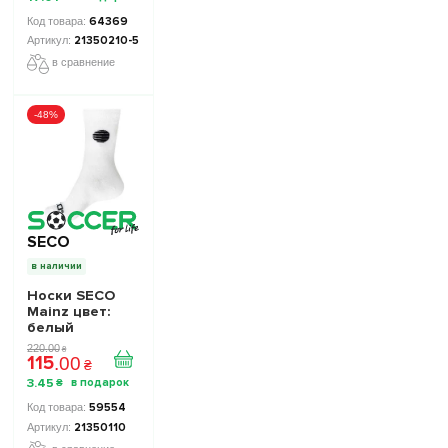
64369
21350210-5
в сравнение
-48%
SECO
в наличии
Носки SECO
Mainz цвет:
белый
220
.
00
₴
115
.
00
₴
3
.
45
₴
59554
21350110