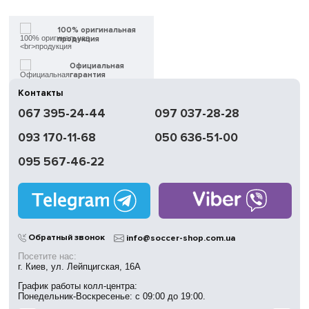
100% оригинальная
продукция
Официальная
гарантия
Контакты
Быстрая
067 395-24-44
097 037-28-28
доставка
093 170-11-68
050 636-51-00
Обмен | Возвращение
в течение 14 дней
095 567-46-22
Работаем
без выходных
Магазины
в Киеве
Обратный звонок
info@soccer-shop.com.ua
Посетите нас:
г. Киев, ул. Лейпцигская, 16А
График работы колл-центра:
Понедельник-Воскресенье: с 09:00 до 19:00.