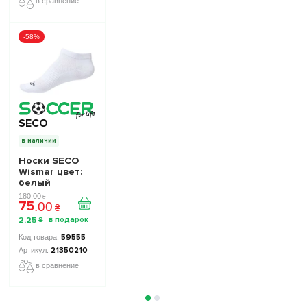
в сравнение
-58%
SECO
в наличии
Носки SECO
Wismar цвет:
белый
180
.
00
₴
75
.
00
₴
2
.
25
₴
59555
21350210
в сравнение