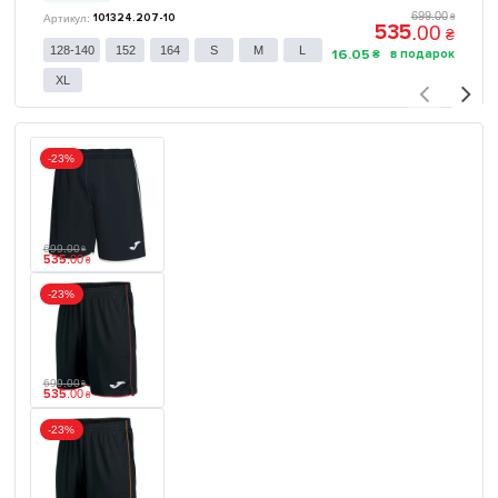
699
.
00
101324.207-10
₴
535
.
00
₴
128-140
152
164
S
M
L
16
.
05
₴
XL
-23%
699
.
00
₴
535
.
00
₴
-23%
699
.
00
₴
535
.
00
₴
-23%