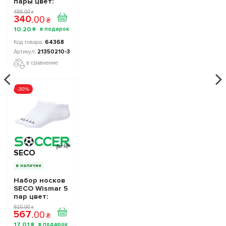
пары цвет:
белый
488
.
00
₴
340
.
00
₴
10
.
20
₴
64368
21350210-3
в сравнение
-30%
SECO
в наличии
Набор носков
SECO Wismar 5
пар цвет:
белый
810
.
00
₴
567
.
00
₴
17
.
01
₴