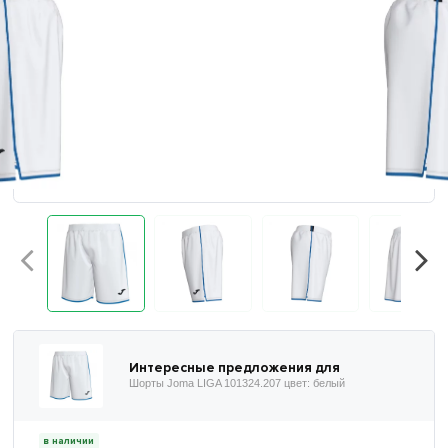
Интересные предложения для
Шорты Joma LIGA 101324.207 цвет: белый
в наличии