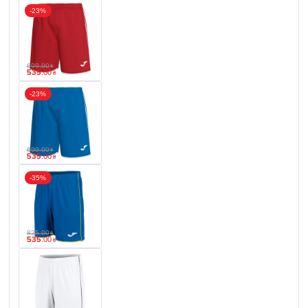
-23%
699
.
00
₴
535
.
00
₴
-23%
699
.
00
₴
535
.
00
₴
-35%
825
.
00
₴
535
.
00
₴