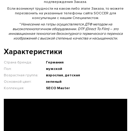
подтверждения Заказа.
Если возникнут трудности на каком-либо этапе Заказа, то можете
перезвонить на указанные телефоны сайта SOCCER для
консультации с нашим Специалистом.
* Нанесение на гетры осуществляется ДТФ методом на
высокотехнологичном оборудовании. DTF (Direct To Film) – это
инновационная технология бесконтурного термического переноса
изображений с высокой степенью качества и насыщенности.
Характеристики
Страна бренда:
Германия
Пол:
мужской
Возрастная группа:
взрослая, детская
Основной цвет:
зеленый
Коллекция:
SECO Master