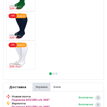
270
.
00
₴
220
.
00
₴
-19%
Рекомендуем
270
.
00
₴
220
.
00
₴
-19%
Рекомендуем
270
.
00
₴
220
.
00
₴
Доставка
Украина
Киев
Новая почта
бесплатно
Подписка SOCCER Life 365*
Укрпочта
бесплатно
Подписка SOCCER Life 365*