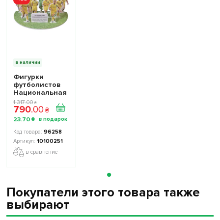
в наличии
Фигурки
футболистов
Национальная
Сборная
1 317
.
00
₴
790
.
00
Украины TOP
₴
FOOTBALL
23
.
70
₴
STARS
Collection 2
96258
10100251
10100251
в сравнение
Покупатели этого товара также
выбирают