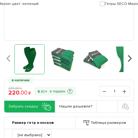
в наличии
270
.
00
₴
220
.
00
?
6
.
60
₴
₴
Забрать скидку
Нашли дешевле?
Размер гетр и носков
Таблица размеров