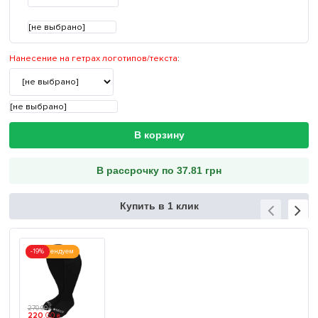
[не выбрано]
Нанесение на гетрах логотипов/текста
:
[не выбрано]
В корзину
В рассрочку по 37.81 грн
Купить в 1 клик
-19%
Рекомендуем
270
.
00
₴
220
.
00
₴