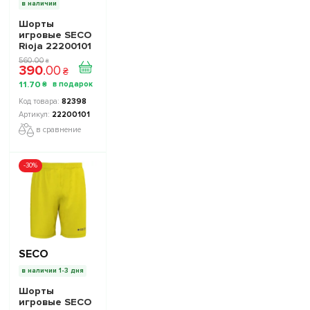
в наличии
Шорты
игровые SECO
Rioja 22200101
цвет: черный
560
.
00
₴
390
.
00
₴
11
.
70
₴
82398
22200101
в сравнение
-30%
SECO
в наличии 1-3 дня
Шорты
игровые SECO