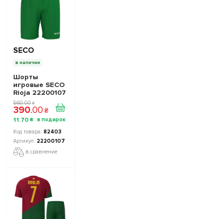
SECO
в наличии
Шорты
игровые SECO
Rioja 22200107
цвет: зеленый
560
.
00
₴
390
.
00
₴
11
.
70
₴
82403
22200107
в сравнение