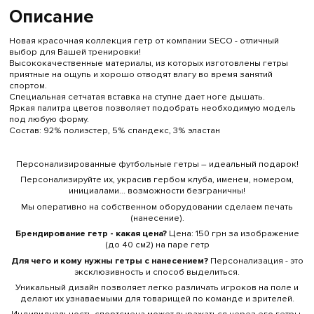
Описание
Новая красочная коллекция гетр от компании SECO - отличный
выбор для Вашей тренировки!
Высококачественные материалы, из которых изготовлены гетры
приятные на ощупь и хорошо отводят влагу во время занятий
спортом.
Специальная сетчатая вставка на ступне дает ноге дышать.
Яркая палитра цветов позволяет подобрать необходимую модель
под любую форму.
Состав: 92% полиэстер, 5% спандекс, 3% эластан
Персонализированные футбольные гетры – идеальный подарок!
Персонализируйте их, украсив гербом клуба, именем, номером,
инициалами... возможности безграничны!
Мы оперативно на собственном оборудовании сделаем печать
(нанесение).
Брендирование гетр - какая цена?
Цена: 150 грн за изображение
(до 40 см
2
) на паре гетр
Для чего и кому нужны гетры с нанесением?
Персонализация - это
эксклюзивность и способ выделиться.
Уникальный дизайн позволяет легко различать игроков на поле и
делают их узнаваемыми для товарищей по команде и зрителей.