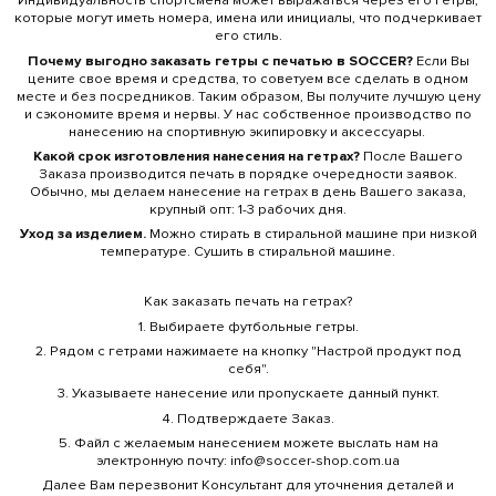
Индивидуальность спортсмена может выражаться через его гетры,
которые могут иметь номера, имена или инициалы, что подчеркивает
его стиль.
Почему выгодно заказать гетры с печатью в SOCCER?
Если Вы
цените свое время и средства, то советуем все сделать в одном
месте и без посредников. Таким образом, Вы получите лучшую цену
и сэкономите время и нервы. У нас собственное производство по
нанесению на спортивную экипировку и аксессуары.
Какой срок изготовления нанесения на гетрах?
После Вашего
Заказа производится печать в порядке очередности заявок.
Обычно, мы делаем нанесение на гетрах в день Вашего заказа,
крупный опт: 1-3 рабочих дня.
Уход за изделием.
Можно стирать в стиральной машине
при низкой
температуре. Сушить в стиральной машине.
Как заказать печать на гетрах?
1. Выбираете футбольные гетры.
2. Рядом с гетрами нажимаете на кнопку "Настрой продукт под
себя".
3. Указываете нанесение или пропускаете данный пункт.
4. Подтверждаете Заказ.
5. Файл с желаемым нанесением можете выслать нам на
электронную почту: info@soccer-shop.com.ua
Далее Вам перезвонит Консультант для уточнения деталей и