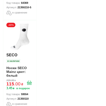
64369
21350210-5
в сравнение
-48%
SECO
в наличии
Носки SECO
Mainz цвет:
белый
220
.
00
₴
115
.
00
₴
3
.
45
₴
59554
21350110
в сравнение