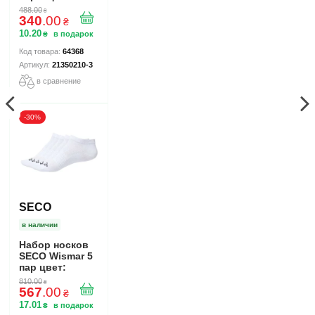
белый
488
.
00
₴
340
.
00
₴
10
.
20
₴
64368
21350210-3
в сравнение
-30%
SECO
в наличии
Набор носков
SECO Wismar 5
пар цвет:
белый
810
.
00
₴
567
.
00
₴
17
.
01
₴