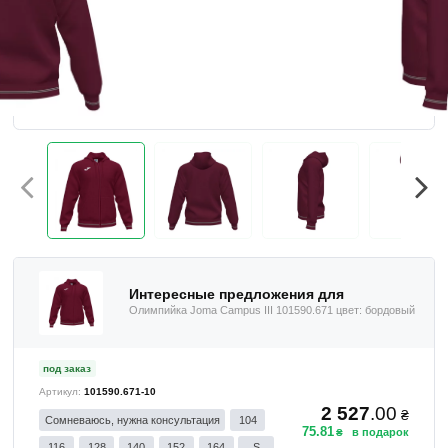
Интересные предложения для
Олимпийка Joma Campus III 101590.671 цвет: бордовый
под заказ
101590.671-10
2 527
.
00
₴
Сомневаюсь, нужна консультация
104
75
.
81
₴
116
128
140
152
164
S