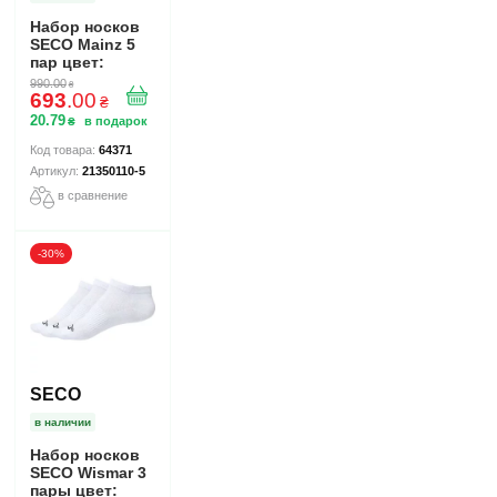
Набор носков
SECO Mainz 5
пар цвет:
белый
990
.
00
₴
693
.
00
₴
20
.
79
₴
64371
21350110-5
в сравнение
-30%
SECO
в наличии
Набор носков
SECO Wismar 3
пары цвет: