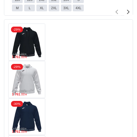
M
L
XL
2XL
3XL
4XL
-29%
2 487
.
00
₴
1 761
.
00
₴
-29%
2 497
.
00
₴
1 761
.
00
₴
-30%
2 527
.
00
₴
1 761
.
00
₴