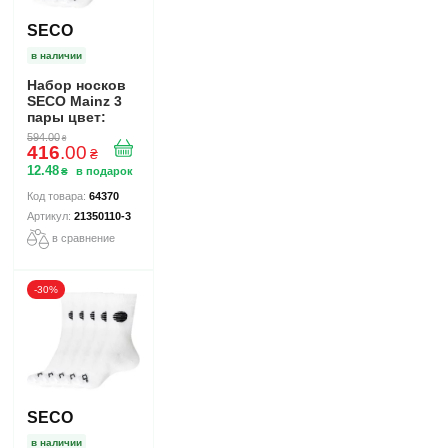
SECO
в наличии
Набор носков
SECO Mainz 3
пары цвет:
белый
594
.
00
₴
416
.
00
₴
12
.
48
₴
64370
21350110-3
в сравнение
-30%
SECO
в наличии