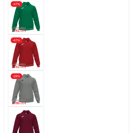
-47%
3 304
.
00
₴
1 761
.
00
₴
-47%
3 304
.
00
₴
1 761
.
00
₴
-28%
2 482
.
00
₴
1 785
.
00
₴