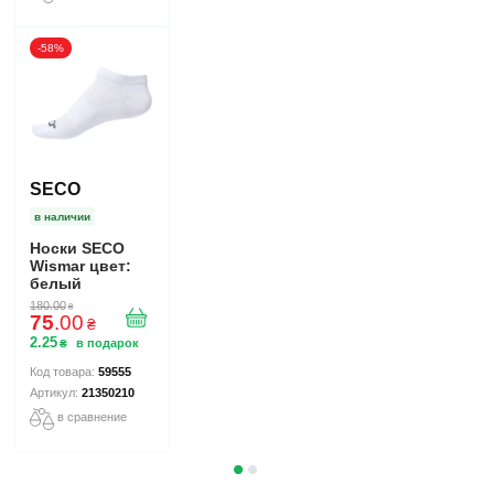
-58%
SECO
в наличии
Носки SECO
Wismar цвет:
белый
180
.
00
₴
75
.
00
₴
2
.
25
₴
59555
21350210
в сравнение