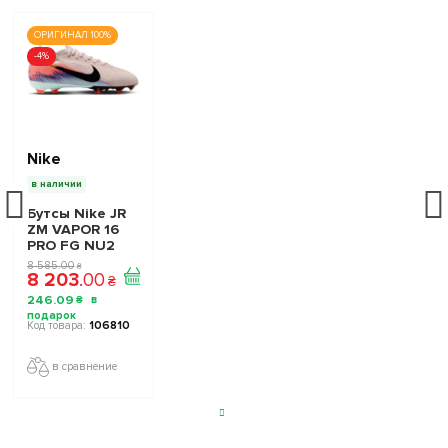
ОРИГИНАЛ 100%
-4%
Nike
в наличии
Бутсы Nike JR
ZM VAPOR 16
PRO FG NU2
детские -
8 585
.
00
₴
8 203
.
00
Официальная
₴
Продукция
246
.
09
₴
106810
в сравнение