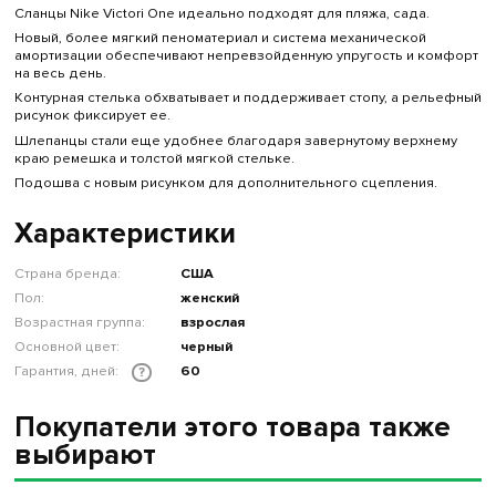
Сланцы Nike Victori One идеально подходят для пляжа, сада.
Новый, более мягкий пеноматериал и система механической
амортизации обеспечивают непревзойденную упругость и комфорт
на весь день.
Контурная стелька обхватывает и поддерживает стопу, а рельефный
рисунок фиксирует ее.
Шлепанцы стали еще удобнее благодаря завернутому верхнему
краю ремешка и толстой мягкой стельке.
Подошва с новым рисунком для дополнительного сцепления.
Характеристики
Страна бренда:
США
Пол:
женский
Возрастная группа:
взрослая
Основной цвет:
черный
Гарантия, дней:
60
?
Покупатели этого товара также
выбирают