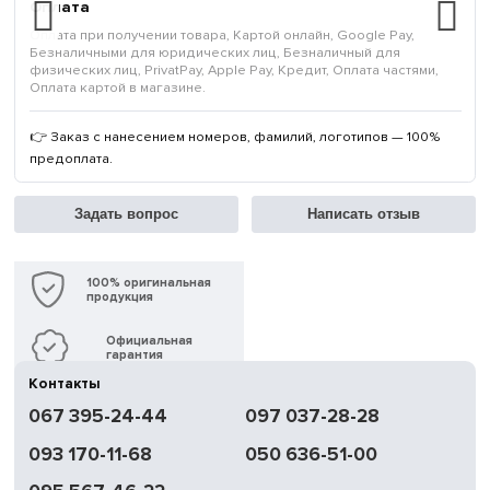
Оплата
Оплата при получении товара, Картой онлайн, Google Pay,
Безналичными для юридических лиц, Безналичный для
физических лиц, PrivatPay, Apple Pay, Кредит, Оплата частями,
Оплата картой в магазине.
👉 Заказ с нанесением номеров, фамилий, логотипов — 100%
предоплата.
Задать вопрос
Написать отзыв
100% оригинальная
продукция
Официальная
гарантия
Контакты
Быстрая
067 395-24-44
097 037-28-28
доставка
093 170-11-68
050 636-51-00
Обмен | Возвращение
в течение 14 дней