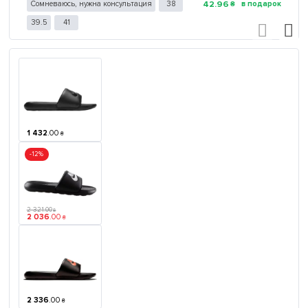
42
.
96
Сомневаюсь, нужна консультация
38
₴
39.5
41
1 432
.
00
₴
-12%
2 321
.
00
₴
2 036
.
00
₴
2 336
.
00
₴