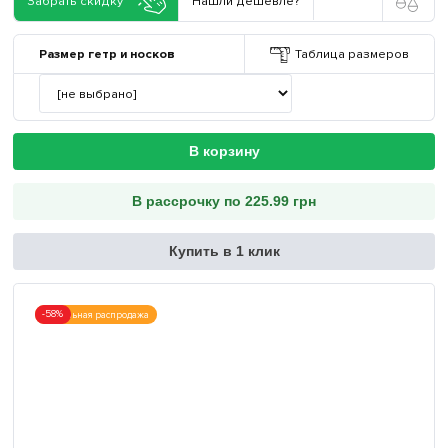
Забрать скидку
Нашли дешевле?
Размер гетр и носков
Таблица размеров
В корзину
В рассрочку по 225.99 грн
Купить в 1 клик
-58%
Финальная распродажа