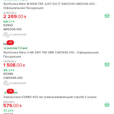
Футболка Nike M NSW TEE JUST DO IT SWOOSH AR5006-100 -
Официальная Продукция
2 901
.
00
₴
2 269
.
00
₴
68
.
07
₴
53992
AR5006-100
в сравнение
-4%
Nike
в наличии 1-3 дня
Футболка Nike U NK DRY TEE HBR CW0945-010 - Официальная
Продукция
1 578
.
00
₴
1 508
.
00
₴
45
.
24
₴
65386
CW0945-010
в сравнение
-3%
в наличии
Заморозка ICEMIX 400 мл (замораживающий спрей) 3 штуки
594
.
00
₴
576
.
00
₴
17
.
28
₴