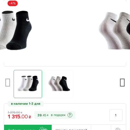
-4%
в наличии 1-3 дня
1 376
.
00
₴
1 315
.
00
?
39
.
45
₴
₴