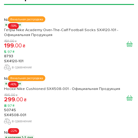
Nike
Финальная распродажа
в наличии
-59%
Гетры Nike Academy Over-The-Calf Football Socks SX4120-101 -
Официальная Продукция
491
.
00
₴
199
.
00
₴
5
.
97
₴
8793
SX4120-101
в сравнение
Nike
Финальная распродажа
в наличии
-40%
Носки Nike Cushioned SX4508-001 - Официальная Продукция
495
.
00
₴
299
.
00
₴
8
.
97
₴
50745
SX4508-001
в сравнение
-22%
Nike
в наличии 1-3 дня