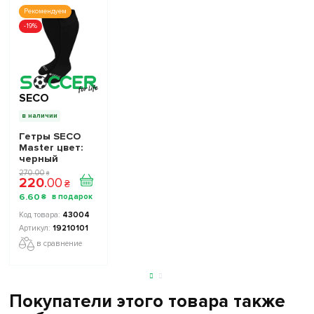
Рекомендуем
-19%
SECO
в наличии
Гетры SECO
Master цвет:
черный
270
.
00
₴
220
.
00
₴
6
.
60
₴
43004
19210101
в сравнение
Покупатели этого товара также