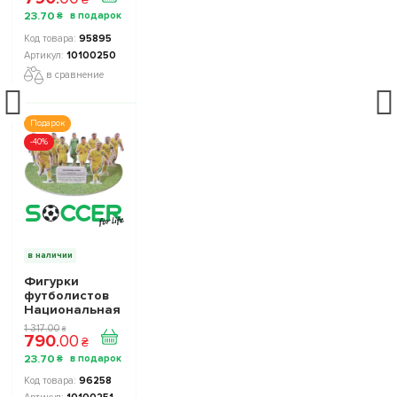
Stars
23
.
70
₴
Collection 1
10100250
95895
10100250
в сравнение
Подарок
-40%
в наличии
Фигурки
футболистов
Национальная
Сборная
1 317
.
00
₴
790
.
00
Украины TOP
₴
FOOTBALL
23
.
70
₴
STARS
Collection 2
96258
10100251