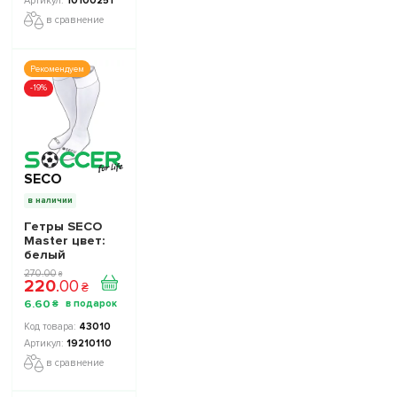
10100251
в сравнение
Рекомендуем
-19%
SECO
в наличии
Гетры SECO
Master цвет:
белый
270
.
00
₴
220
.
00
₴
6
.
60
₴
43010
19210110
в сравнение