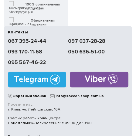
100% оригинальная
продукция
Официальная
гарантия
Контакты
Быстрая
067 395-24-44
097 037-28-28
доставка
093 170-11-68
050 636-51-00
Обмен | Возвращение
в течение 14 дней
095 567-46-22
Работаем
без выходных
Магазины
в Киеве
Обратный звонок
info@soccer-shop.com.ua
Посетите нас:
г. Киев, ул. Лейпцигская, 16А
График работы колл-центра:
Понедельник-Воскресенье: с 09:00 до 19:00.