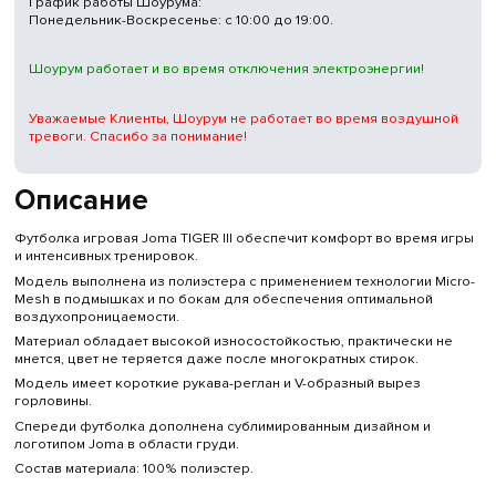
График работы Шоурума:
Понедельник-Воскресенье: с 10:00 до 19:00.
Шоурум работает и во время отключения электроэнергии!
Уважаемые Клиенты, Шоурум не работает во время воздушной
тревоги. Спасибо за понимание!
Описание
Футболка игровая Joma TIGER III обеспечит комфорт во время игры
и интенсивных тренировок.
Модель выполнена из полиэстера с применением технологии Micro-
Mesh в подмышках и по бокам для обеспечения оптимальной
воздухопроницаемости.
Материал обладает высокой износостойкостью, практически не
мнется, цвет не теряется даже после многократных стирок.
Модель имеет короткие рукава-реглан и V-образный вырез
горловины.
Спереди футболка дополнена сублимированным дизайном и
логотипом Joma в области груди.
Состав материала: 100% полиэстер.