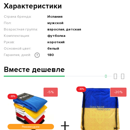
Характеристики
Страна бренда:
Испания
Пол:
мужской
Возрастная группа:
взрослая, детская
Комплектация:
футболка
Рукав:
короткий
Основной цвет:
белый
Гарантия, дней:
180
?
Вместе дешевле
‹
›
-36%
-5%
-20%
-36%
+
Рекомендуем