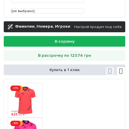
[не выбрано]
Фамилии, Номера, Игроки
Настрой продукт под себя
В корзину
В рассрочку по 123.74 грн
Купить в 1 клик
-45%
Акция
1 127
.
00
₴
623
.
00
₴
-36%
Акция