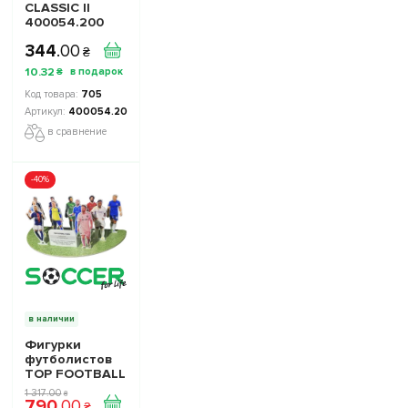
CLASSIC II
400054.200
белые
344
.
00
₴
10
.
32
₴
705
400054.200
в сравнение
-40%
в наличии
Фигурки
футболистов
TOP FOOTBALL
STARS - Набор
1 317
.
00
₴
790
.
00
The Football
₴