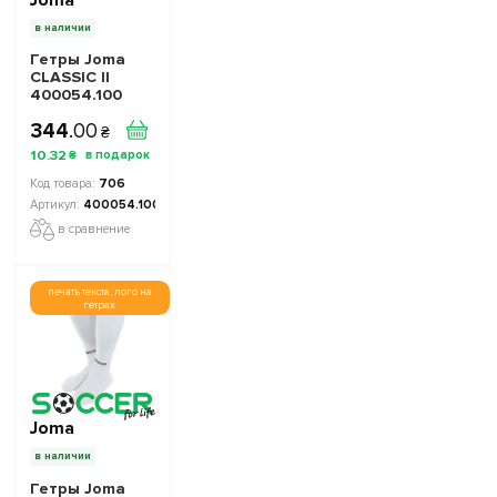
в наличии
Гетры Joma
CLASSIC II
400054.100
черные
344
.
00
₴
10
.
32
₴
706
400054.100
в сравнение
печать текста, лого на
гетрах
Joma
в наличии
Гетры Joma