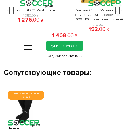
Набор гетр SECO Master 5 шт
Рюкзак Слава Украине для
обуви, мячей, аксессуаров
1 350
.
00
₴
1 276
.
00
10290100 цвет: желто-синий
₴
240
.
00
₴
192
.
00
₴
1 468
.
00
₴
=
Купить комплект
Код комплекта:
1602
Сопутствующие товары:
печать текста, лого на
гетрах
Joma