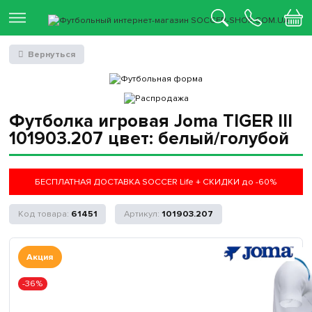
Вернуться
Футболка игровая Joma TIGER III
101903.207 цвет: белый/голубой
БЕСПЛАТНАЯ ДОСТАВКА SOCCER Life + СКИДКИ до -60%
61451
101903.207
Акция
-36%