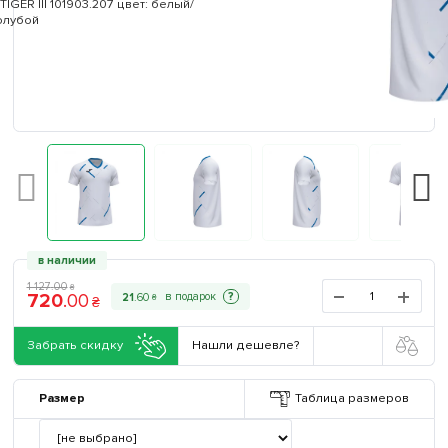
в наличии
1 127
.
00
₴
720
.
00
?
21
.
60
₴
₴
Забрать скидку
Нашли дешевле?
Размер
Таблица размеров