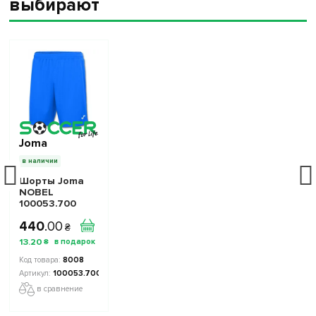
выбирают
Joma
в наличии
Шорты Joma
NOBEL
100053.700
синие
440
.
00
₴
13
.
20
₴
8008
100053.700
в сравнение