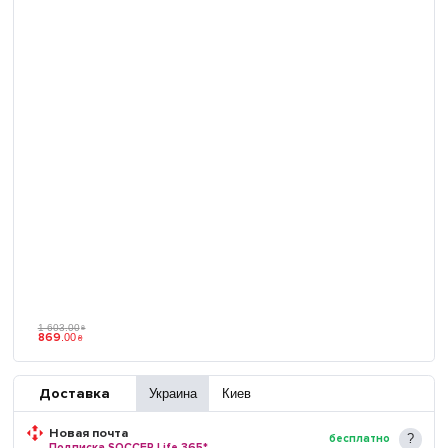
1 603
.
00
₴
869
.
00
₴
Доставка
Украина
Киев
Новая почта
бесплатно
Подписка SOCCER Life 365*