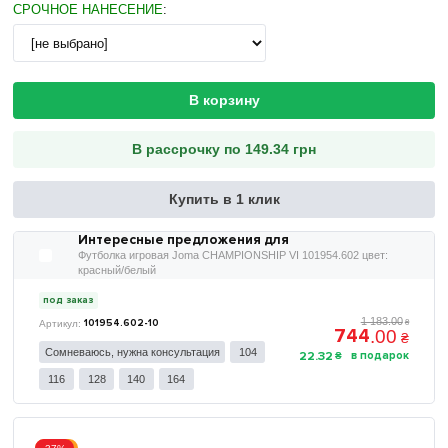
СРОЧНОЕ НАНЕСЕНИЕ
:
В корзину
В рассрочку по 149.34 грн
Купить в 1 клик
Интересные предложения для
Футболка игровая Joma CHAMPIONSHIP VI 101954.602 цвет:
красный/белый
под заказ
1 183
.
00
101954.602-10
₴
744
.
00
₴
Сомневаюсь, нужна консультация
104
22
.
32
₴
116
128
140
164