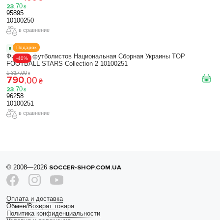
23
.
70
₴
95895
10100250
в сравнение
Подарок
в наличии
Фигурки футболистов Национальная Сборная Украины TOP
-40%
FOOTBALL STARS Collection 2 10100251
1 317
.
00
₴
790
.
00
₴
23
.
70
₴
96258
10100251
в сравнение
© 2008—2026
SOCCER-SHOP.COM.UA
Оплата и доставка
Обмен/Возврат товара
Политика конфиденциальности