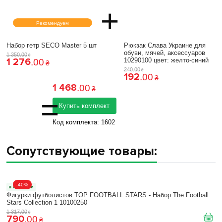
+
Рекомендуем
Набор гетр SECO Master 5 шт
Рюкзак Слава Украине для
обуви, мячей, аксессуаров
1 350
.
00
₴
1 276
10290100 цвет: желто-синий
.
00
₴
240
.
00
₴
192
.
00
₴
1 468
.
00
₴
=
Купить комплект
Код комплекта:
1602
Сопутствующие товары:
-40%
в наличии
Фигурки футболистов TOP FOOTBALL STARS - Набор The Football
Stars Collection 1 10100250
1 317
.
00
₴
790
.
00
₴