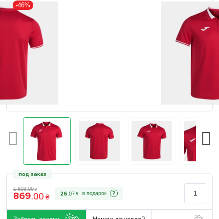
-46%
под заказ
1 603
.
00
₴
869
?
26
.
07
.
00
₴
₴