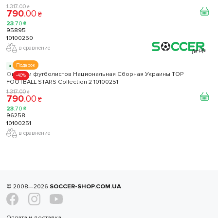
1 317
.
00
₴
790
.
00
₴
23
.
70
₴
95895
10100250
в сравнение
Подарок
в наличии
Фигурки футболистов Национальная Сборная Украины TOP
-40%
FOOTBALL STARS Collection 2 10100251
1 317
.
00
₴
790
.
00
₴
23
.
70
₴
96258
10100251
в сравнение
© 2008—2026
SOCCER-SHOP.COM.UA
Оплата и доставка