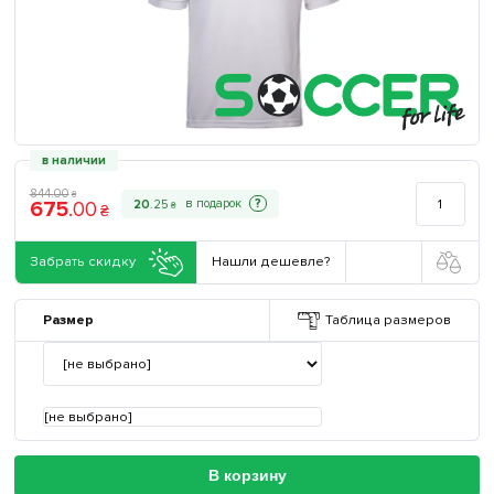
в наличии
844
.
00
₴
675
.
00
?
20
.
25
₴
₴
Забрать скидку
Нашли дешевле?
Размер
Таблица размеров
[не выбрано]
В корзину