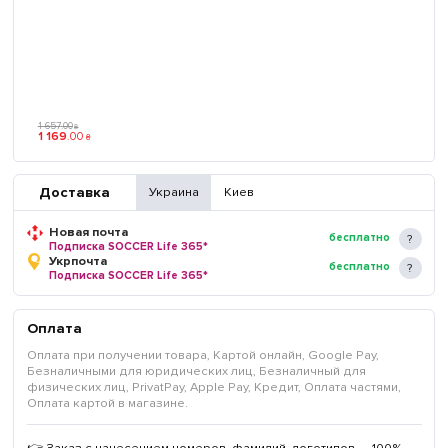
1 657
.
00
₴
1 169
.
00
₴
Доставка
Украина
Киев
Новая почта
бесплатно
Подписка SOCCER Life 365*
Укрпочта
бесплатно
Подписка SOCCER Life 365*
Оплата
Оплата при получении товара, Картой онлайн, Google Pay,
Безналичными для юридических лиц, Безналичный для
физических лиц, PrivatPay, Apple Pay, Кредит, Оплата частями,
Оплата картой в магазине.
👉 Заказ с нанесением номеров, фамилий, логотипов — 100%