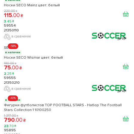
в наличии
Носки SECO Mainz цвет: белый
220
.
00
₴
115
.
00
₴
3
.
45
₴
59554
21350110
в сравнение
-58%
SECO
в наличии
Носки SECO Wismar цвет: белый
180
.
00
₴
75
.
00
₴
2
.
25
₴
59555
21350210
в сравнение
-40%
в наличии
Фигурки футболистов TOP FOOTBALL STARS - Набор The Football
Stars Collection 1 10100250
1 317
.
00
₴
790
.
00
₴
23
.
70
₴
95895