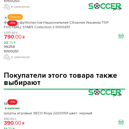
10100250
в сравнение
Подарок
в наличии
Фигурки футболистов Национальная Сборная Украины TOP
-40%
FOOTBALL STARS Collection 2 10100251
1 317
.
00
₴
790
.
00
₴
23
.
70
₴
96258
10100251
в сравнение
Покупатели этого товара также
выбирают
-30%
SECO
в наличии
Шорты игровые SECO Rioja 22200101 цвет: черный
560
.
00
₴
390
.
00
₴
11
.
70
₴