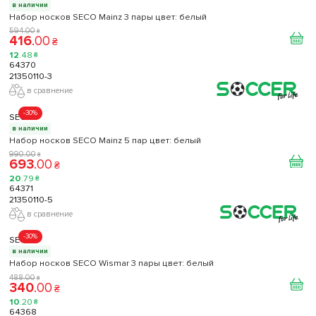
в наличии
Набор носков SECO Mainz 3 пары цвет: белый
594
.
00
₴
416
.
00
₴
12
.
48
₴
64370
21350110-3
в сравнение
-30%
SECO
в наличии
Набор носков SECO Mainz 5 пар цвет: белый
990
.
00
₴
693
.
00
₴
20
.
79
₴
64371
21350110-5
в сравнение
-30%
SECO
в наличии
Набор носков SECO Wismar 3 пары цвет: белый
488
.
00
₴
340
.
00
₴
10
.
20
₴
64368