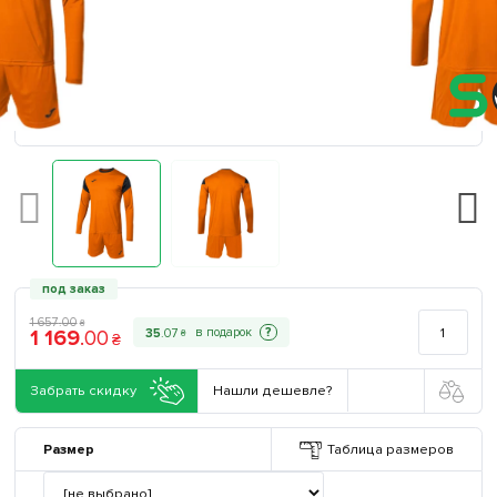
под заказ
1 657
.
00
₴
1 169
.
00
?
35
.
07
₴
₴
Забрать скидку
Нашли дешевле?
Размер
Таблица размеров