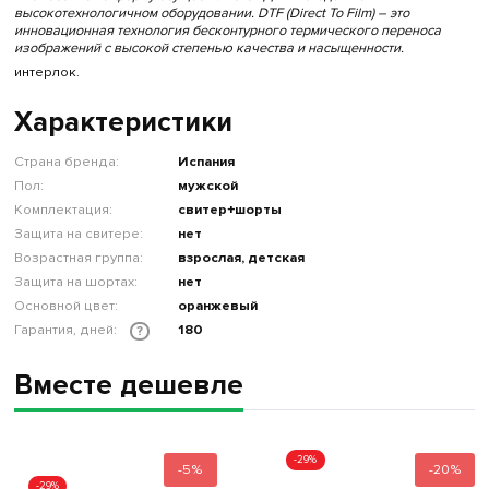
высокотехнологичном оборудовании. DTF (Direct To Film) – это
инновационная технология бесконтурного термического переноса
изображений с высокой степенью качества и насыщенности.
интерлок.
Характеристики
Страна бренда:
Испания
Пол:
мужской
Комплектация:
свитер+шорты
Защита на свитере:
нет
Возрастная группа:
взрослая, детская
Защита на шортах:
нет
Основной цвет:
оранжевый
Гарантия, дней:
180
?
Вместе дешевле
-29%
-5%
-20%
-29%