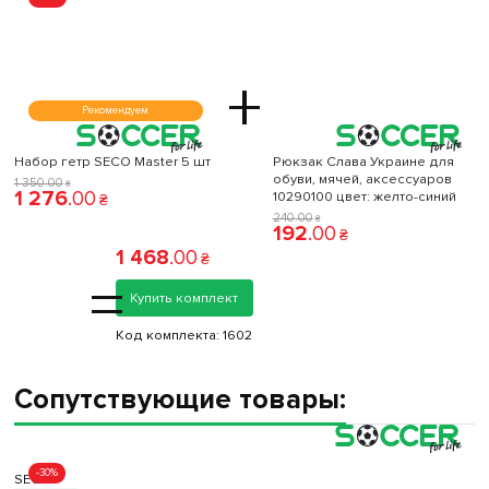
+
Рекомендуем
Набор гетр SECO Master 5 шт
Рюкзак Слава Украине для
обуви, мячей, аксессуаров
1 350
.
00
₴
1 276
.
00
10290100 цвет: желто-синий
₴
240
.
00
₴
192
.
00
₴
1 468
.
00
₴
=
Купить комплект
Код комплекта:
1602
Сопутствующие товары:
-30%
SECO