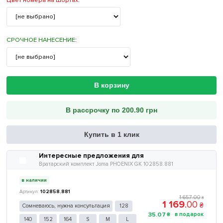
СРОЧНОЕ НАНЕСЕНИЕ
:
В корзину
В рассрочку по 200.90 грн
Купить в 1 клик
Интересные предложения для
Вратарский комплект Joma PHOENIX GK 102858.881
в наличии
102858.881
1 657
.
00
₴
1 169
.
00
₴
Сомневаюсь, нужна консультация
128
35
.
07
₴
140
152
164
S
M
L