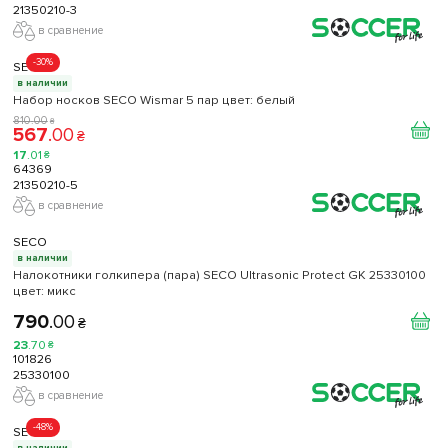
21350210-3
в сравнение
-30%
SECO
в наличии
Набор носков SECO Wismar 5 пар цвет: белый
810
.
00
₴
567
.
00
₴
17
.
01
₴
64369
21350210-5
в сравнение
SECO
в наличии
Налокотники голкипера (пара) SECO Ultrasonic Protect GK 25330100
цвет: микс
790
.
00
₴
23
.
70
₴
101826
25330100
в сравнение
-48%
SECO