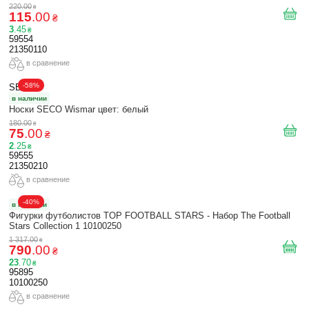
220
.
00
₴
115
.
00
₴
3
.
45
₴
59554
21350110
в сравнение
-58%
SECO
в наличии
Носки SECO Wismar цвет: белый
180
.
00
₴
75
.
00
₴
2
.
25
₴
59555
21350210
в сравнение
-40%
в наличии
Фигурки футболистов TOP FOOTBALL STARS - Набор The Football
Stars Collection 1 10100250
1 317
.
00
₴
790
.
00
₴
23
.
70
₴
95895
10100250
в сравнение