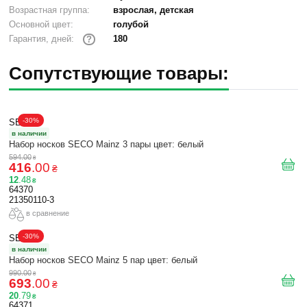
Возрастная группа:
взрослая, детская
Основной цвет:
голубой
180
Гарантия, дней:
?
Сопутствующие товары:
-30%
SECO
в наличии
Набор носков SECO Mainz 3 пары цвет: белый
594
.
00
₴
416
.
00
₴
12
.
48
₴
64370
21350110-3
в сравнение
-30%
SECO
в наличии
Набор носков SECO Mainz 5 пар цвет: белый
990
.
00
₴
693
.
00
₴
20
.
79
₴
64371