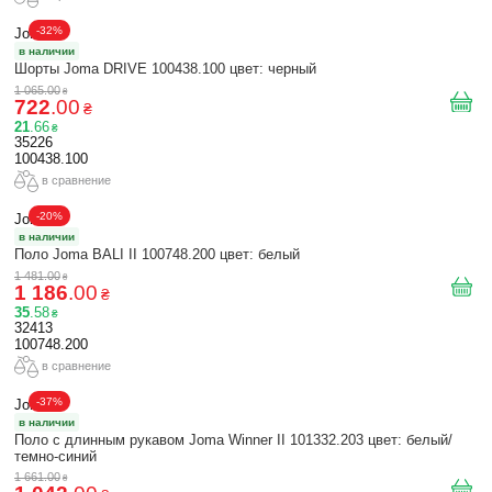
-32%
Joma
в наличии
Шорты Joma DRIVE 100438.100 цвет: черный
1 065
.
00
₴
722
.
00
₴
21
.
66
₴
35226
100438.100
в сравнение
-20%
Joma
в наличии
Поло Joma BALI II 100748.200 цвет: белый
1 481
.
00
₴
1 186
.
00
₴
35
.
58
₴
32413
100748.200
в сравнение
-37%
Joma
в наличии
Поло с длинным рукавом Joma Winner II 101332.203 цвет: белый/
темно-синий
1 661
.
00
₴