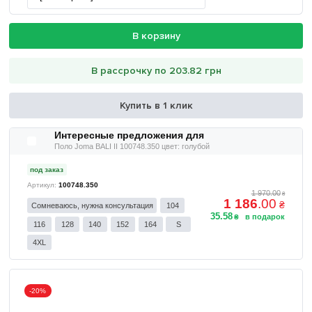
В корзину
В рассрочку по 203.82 грн
Купить в 1 клик
Интересные предложения для
Поло Joma BALI II 100748.350 цвет: голубой
под заказ
100748.350
1 970
.
00
₴
1 186
.
00
₴
Сомневаюсь, нужна консультация
104
35
.
58
₴
116
128
140
152
164
S
4XL
-20%