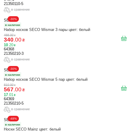
21350110-5
в сравнение
-30%
SECO
в наличии
Набор носков SECO Wismar 3 пары цвет: белый
488
.
00
₴
340
.
00
₴
10
.
20
₴
64368
21350210-3
в сравнение
-30%
SECO
в наличии
Набор носков SECO Wismar 5 пар цвет: белый
810
.
00
₴
567
.
00
₴
17
.
01
₴
64369
21350210-5
в сравнение
-48%
SECO
в наличии
Носки SECO Mainz цвет: белый