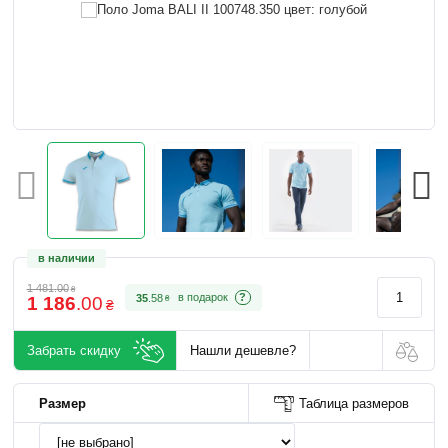
в наличии
1 481
.
00
₴
?
35
.
58
1 186
.
00
₴
₴
Забрать скидку
Нашли дешевле?
Размер
Таблица размеров