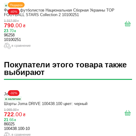
Подарок
в наличии
Фигурки футболистов Национальная Сборная Украины TOP
-40%
FOOTBALL STARS Collection 2 10100251
1 317
.
00
₴
790
.
00
₴
23
.
70
₴
96258
10100251
в сравнение
Покупатели этого товара также
выбирают
-32%
Joma
в наличии
Шорты Joma DRIVE 100438.100 цвет: черный
1 065
.
00
₴
722
.
00
₴
21
.
66
₴
86025
100438.100-10
в сравнение