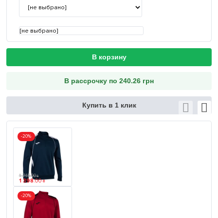
[не выбрано]
В корзину
В рассрочку по 240.26 грн
Купить в 1 клик
-20%
1 745
.
00
₴
1 398
.
00
₴
-20%