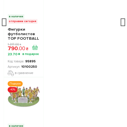
в наличии
отправим сегодня
Фигурки
футболистов
TOP FOOTBALL
STARS - Набор
1 317
.
00
₴
790
.
00
The Football
₴
Stars
23
.
70
₴
Collection 1
10100250
95895
10100250
в сравнение
Подарок
-40%
в наличии