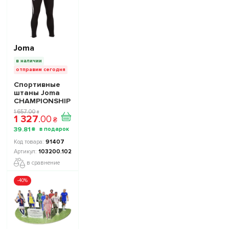
Joma
в наличии
отправим сегодня
Спортивные
штаны Joma
CHAMPIONSHIP
VII 103200.102
1 657
.
00
₴
1 327
.
00
цвет: черный/
₴
белый
39
.
81
₴
91407
103200.102
в сравнение
-40%