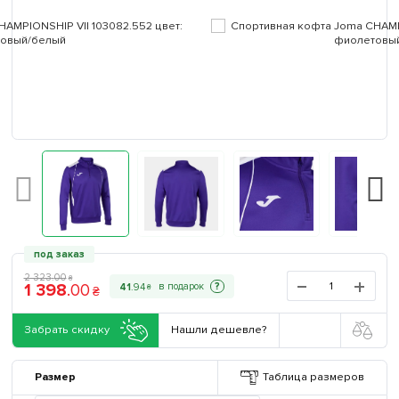
под заказ
2 323
.
00
₴
1 398
.
00
?
41
.
94
₴
₴
Забрать скидку
Нашли дешевле?
Размер
Таблица размеров