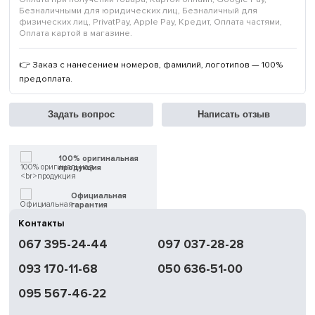
Безналичными для юридических лиц, Безналичный для
физических лиц, PrivatPay, Apple Pay, Кредит, Оплата частями,
Оплата картой в магазине.
👉 Заказ с нанесением номеров, фамилий, логотипов — 100%
предоплата.
Задать вопрос
Написать отзыв
100% оригинальная
продукция
Официальная
гарантия
Контакты
Быстрая
067 395-24-44
097 037-28-28
доставка
093 170-11-68
050 636-51-00
Обмен | Возвращение
в течение 14 дней
095 567-46-22
Работаем