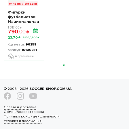
отправим сегодня
Фигурки
футболистов
Национальная
Сборная
1 317
.
00
₴
790
.
00
Украины TOP
₴
FOOTBALL
23
.
70
₴
STARS
Collection 2
96258
10100251
10100251
в сравнение
© 2008—2026
SOCCER-SHOP.COM.UA
Оплата и доставка
Обмен/Возврат товара
Политика конфиденциальности
Условия и положения