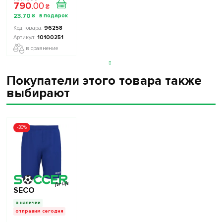
790
.
00
Украины TOP
₴
FOOTBALL
23
.
70
₴
STARS
Collection 2
96258
10100251
10100251
в сравнение
Покупатели этого товара также
выбирают
-30%
SECO
в наличии
отправим сегодня