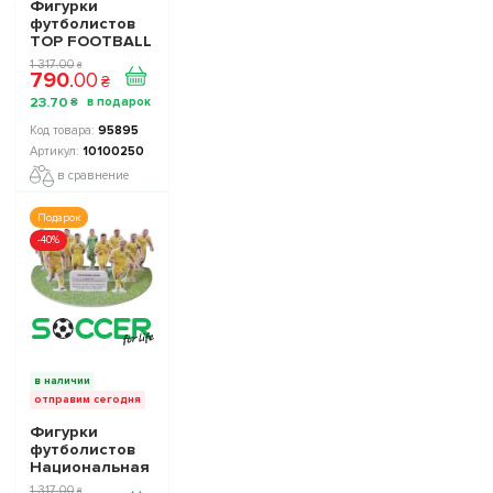
Фигурки
футболистов
TOP FOOTBALL
STARS - Набор
1 317
.
00
₴
790
.
00
The Football
₴
Stars
23
.
70
₴
Collection 1
10100250
95895
10100250
в сравнение
Подарок
-40%
в наличии
отправим сегодня
Фигурки
футболистов
Национальная
Сборная
1 317
.
00
₴