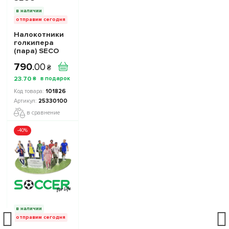
в наличии
отправим сегодня
Налокотники
голкипера
(пара) SECO
Ultrasonic
790
.
00
Protect GK
₴
25330100 цвет:
23
.
70
₴
микс
101826
25330100
в сравнение
-40%
в наличии
отправим сегодня