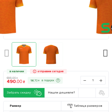
в наличии
отправим сегодня
695
.
00
₴
490
.
00
?
14
.
70
₴
₴
Забрать скидку
Нашли дешевле?
Размер
Таблица размеров