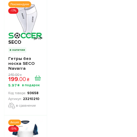
Рекомендуем
-17%
SECO
в наличии
Гетры без
носка SECO
Navarra
23210210 цвет:
240
.
00
₴
199
.
00
белый
₴
5
.
97
₴
93658
23210210
в сравнение
Акция
-51%