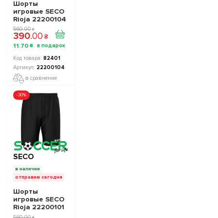
Шорты
игровые SECO
Rioja 22200104
цвет: синий
560
.
00
₴
390
.
00
₴
11
.
70
₴
82401
22200104
в сравнение
-30%
SECO
в наличии
отправим сегодня
Шорты
игровые SECO
Rioja 22200101
цвет: черный
560
.
00
₴