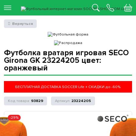
Вернуться
Футболка вратаря игровая SECO
Girona GK 23224205 цвет:
оранжевый
БЕСПЛАТНАЯ ДОСТАВКА SOCCER Life + СКИДКИ до -60%
93829
23224205
-29%