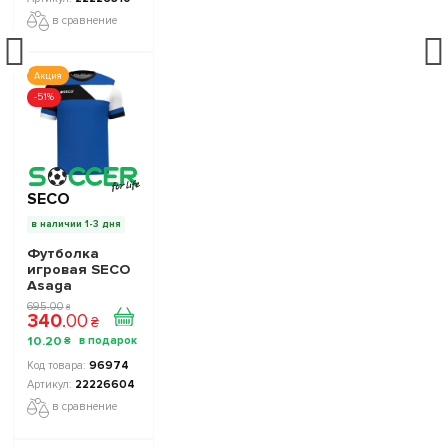
в сравнение
Акция
-51%
SECO
в наличии 1-3 дня
Футболка
игровая SECO
Asaga
22226604
695
.
00
₴
340
.
00
цвет: синий
₴
10
.
20
₴
96974
22226604
в сравнение