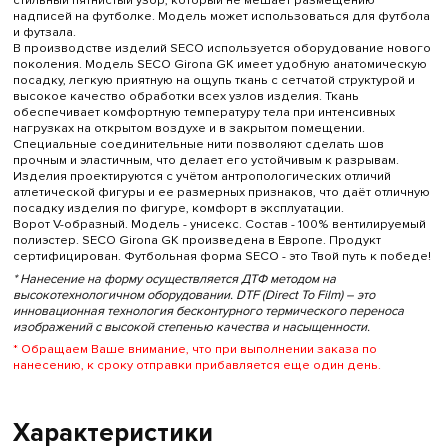
стильный пятнистый узор, который не мешает размещению
надписей на футболке. Модель может использоваться для футбола
и футзала.
В производстве изделий SECO используется оборудование нового
поколения. Модель SECO Girona GK имеет удобную анатомическую
посадку, легкую приятную на ощупь ткань с сетчатой структурой и
высокое качество обработки всех узлов изделия. Ткань
обеспечивает комфортную температуру тела при интенсивных
нагрузках на открытом воздухе и в закрытом помещении.
Специальные соединительные нити позволяют сделать шов
прочным и эластичным, что делает его устойчивым к разрывам.
Изделия проектируются с учётом антропологических отличий
атлетической фигуры и ее размерных признаков, что даёт отличную
посадку изделия по фигуре, комфорт в эксплуатации.
Ворот V-образный. Модель - унисекс. Состав - 100% вентилируемый
полиэстер. SECO Girona GK произведена в Европе. Продукт
сертифицирован. Футбольная форма SECO - это Твой путь к победе!
* Нанесение на форму осуществляется ДТФ методом на
высокотехнологичном оборудовании. DTF (Direct To Film) – это
инновационная технология бесконтурного термического переноса
изображений с высокой степенью качества и насыщенности.
* Обращаем Ваше внимание, что при выполнении заказа по
нанесению, к сроку отправки прибавляется еще один день.
Характеристики