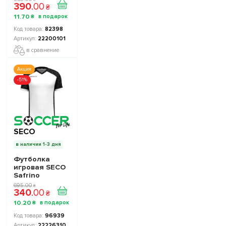
390
.
00
₴
11
.
70
₴
82398
22200101
в сравнение
Акция
-51%
SECO
в наличии 1-3 дня
Футболка
игровая SECO
Safrino
22226310 цвет:
695
.
00
₴
340
.
00
белый
₴
10
.
20
₴
96939
22226310