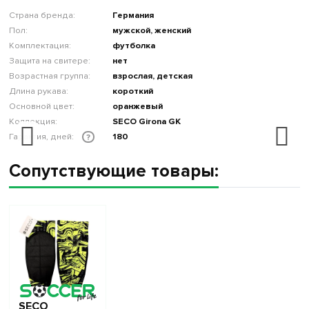
Страна бренда:
Германия
Пол:
мужской, женский
Комплектация:
футболка
Защита на свитере:
нет
Возрастная группа:
взрослая, детская
Длина рукава:
короткий
Основной цвет:
оранжевый
Коллекция:
SECO Girona GK
Гарантия, дней:
180
?
Сопутствующие товары:
SECO