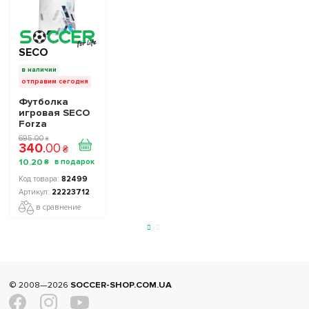
SECO
в наличии
отправим сегодня
Футболка
игровая SECO
Forza
22223712 цвет:
695
.
00
₴
340
.
00
темно-синий
₴
10
.
20
₴
82499
22223712
в сравнение
© 2008—2026
SOCCER-SHOP.COM.UA