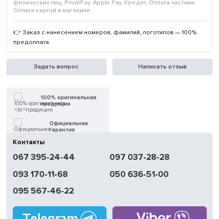
физических лиц, PrivatPay, Apple Pay, Кредит, Оплата частями,
Оплата картой в магазине.
👉 Заказ с нанесением номеров, фамилий, логотипов — 100%
предоплата.
Задать вопрос
Написать отзыв
100% оригинальная
продукция
Официальная
гарантия
Контакты
Быстрая
067 395-24-44
097 037-28-28
доставка
093 170-11-68
050 636-51-00
Обмен | Возвращение
в течение 14 дней
095 567-46-22
Работаем
без выходных