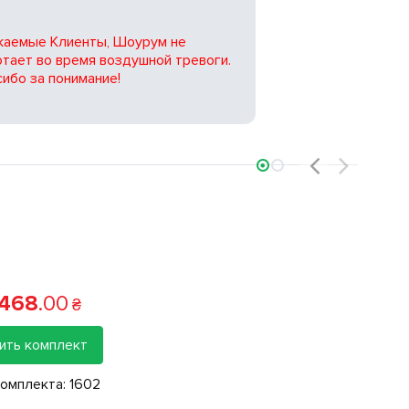
жаемые Клиенты, Шоурум не
тает во время воздушной тревоги.
ибо за понимание!
‹
›
 468
.
00
₴
ить комплект
Фигу
комплекта:
1602
Нацио