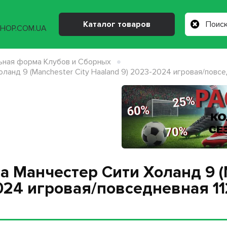
Каталог товаров
ная форма Клубов и Сборных
анд 9 (Manchester City Haaland 9) 2023-2024 игровая/повсед
 Манчестер Сити Холанд 9 (M
024 игровая/повседневная 11