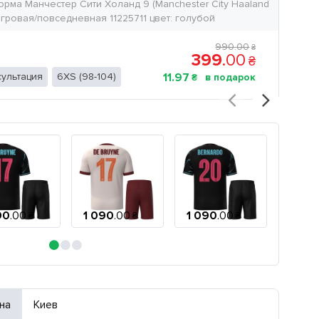
рма Манчестер Сити Холанд 9 (Manchester City Haaland
игровая/повседневная 11225711 цвет: голубой
990
.
00
₴
399
.
00
₴
ультация
6XS (98-104)
11
.
97
₴
90
.
00
1 090
.
00
1 090
.
00
1 09
₴
₴
₴
на
Киев