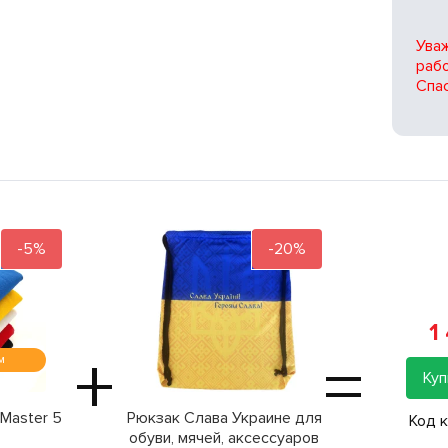
Ува
рабо
Спас
-5%
-20%
1
+
=
м
Куп
Master 5
Рюкзак Слава Украине для
Код 
обуви, мячей, аксессуаров