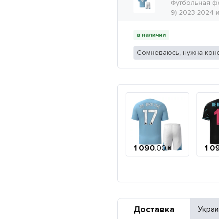
Футбольная фо
9) 2023-2024 
в наличии
Сомневаюсь, нужна конс
1 090
.
00
1 0
₴
Доставка
Украи