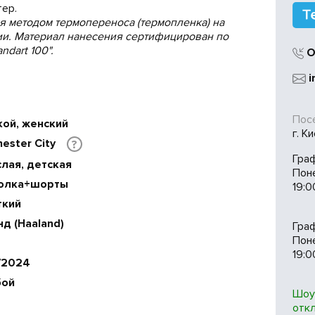
ер.
я методом термопереноса (термопленка) на
и. Материал нанесения сертифицирован по
ndart 100".
О
i
Посе
кой, женский
г. К
ester City
?
Гра
лая, детская
Пон
олка+шорты
19:0
ткий
д (Haaland)
Гра
Поне
19:0
/2024
бой
Шоу
отк