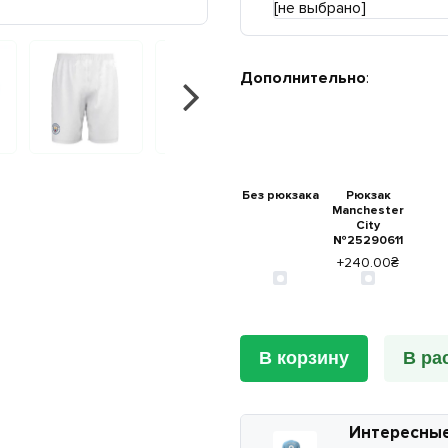
[не выбрано]
Дополнительно
:
Без рюкзака
Рюкзак
Manchester
City
№25290611
+240.00₴
В корзину
В ра
Интересные