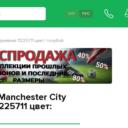
УКР
РУС
невная 11225711 цвет: голубой
anchester City
225711 цвет: