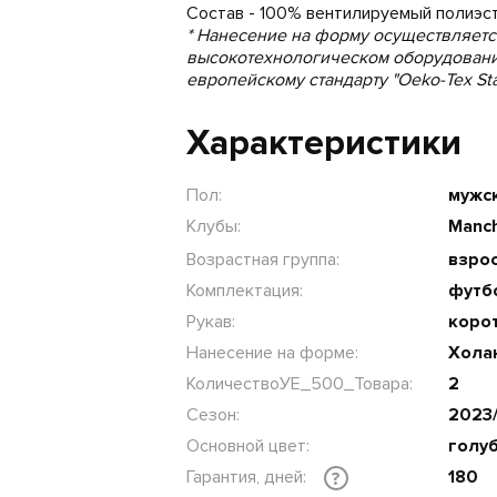
Состав - 100% вентилируемый полиэст
* Нанесение на форму осуществляетс
высокотехнологическом оборудовани
европейскому стандарту "Oeko-Tex Sta
Характеристики
Пол:
мужс
Клубы:
Manch
Возрастная группа:
взрос
Комплектация:
футб
Рукав:
коро
Нанесение на форме:
Холан
КоличествоУЕ_500_Товара:
2
Сезон:
2023
Основной цвет:
голу
Гарантия, дней:
180
?