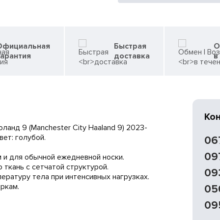
Официальная
Быстрая
О
гарантия
доставка
в
Ко
анд 9 (Manchester City Haaland 9) 2023-
вет: голубой.
06
09
 и для обычной ежедневной носки.
 ткань с сетчатой структурой.
09
ратуру тела при интенсивных нагрузках.
ркам.
05
09