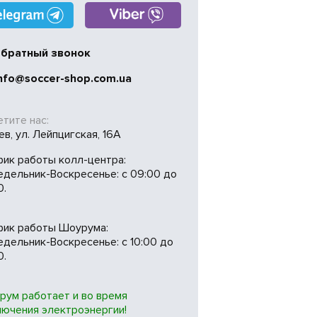
братный звонок
nfo@soccer-shop.com.ua
тите нас:
иев, ул. Лейпцигская, 16А
фик работы колл-центра:
едельник-Воскресенье: с 09:00 до
0.
фик работы Шоурума:
дельник-Воскресенье: с 10:00 до
0.
рум работает и во время
лючения электроэнергии!