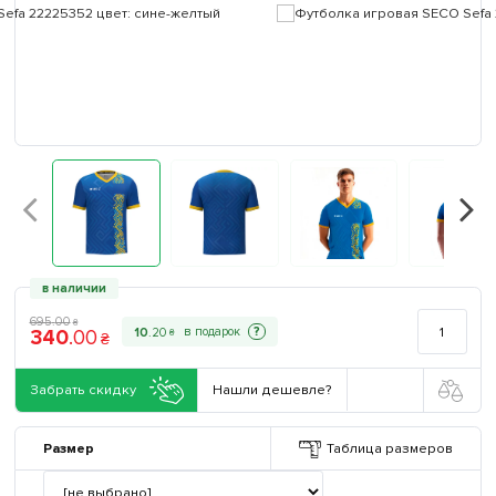
в наличии
695
.
00
₴
340
.
00
?
10
.
20
₴
₴
Забрать скидку
Нашли дешевле?
Размер
Таблица размеров