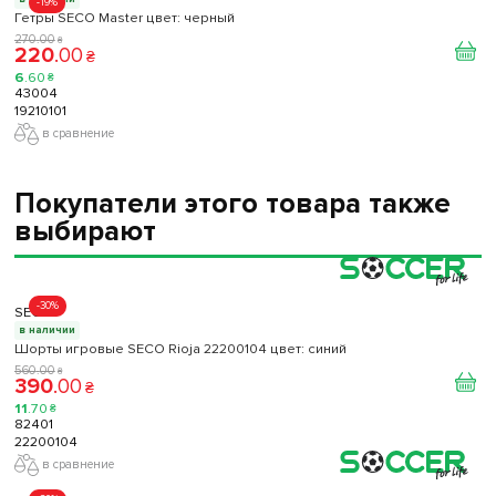
-19%
Гетры SECO Master цвет: черный
270
.
00
₴
220
.
00
₴
6
.
60
₴
43004
19210101
в сравнение
Покупатели этого товара также
выбирают
-30%
SECO
в наличии
Шорты игровые SECO Rioja 22200104 цвет: синий
560
.
00
₴
390
.
00
₴
11
.
70
₴
82401
22200104
в сравнение