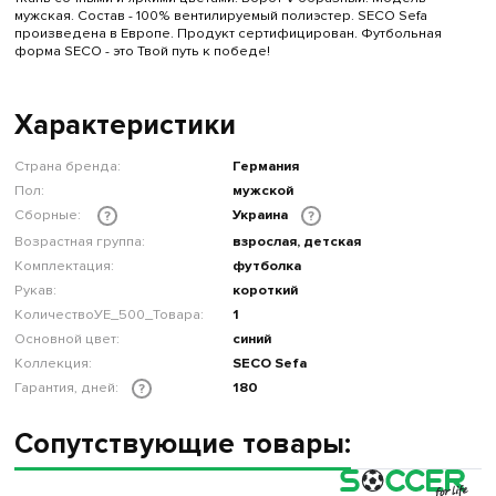
мужская. Состав - 100% вентилируемый полиэстер. SECO Sefa
произведена в Европе. Продукт сертифицирован. Футбольная
форма SECO - это Твой путь к победе!
Характеристики
Страна бренда:
Германия
Пол:
мужской
Сборные:
Украина
?
?
Возрастная группа:
взрослая, детская
Комплектация:
футболка
Рукав:
короткий
КоличествоУЕ_500_Товара:
1
Основной цвет:
синий
Коллекция:
SECO Sefa
Гарантия, дней:
180
?
Сопутствующие товары: