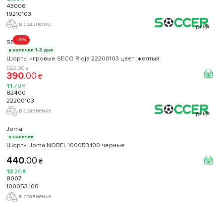
43006
19210103
в сравнение
-30%
SECO
в наличии 1-3 дня
Шорты игровые SECO Rioja 22200103 цвет: желтый
560
.
00
₴
390
.
00
₴
11
.
70
₴
82400
22200103
в сравнение
Joma
в наличии
Шорты Joma NOBEL 100053.100 черные
440
.
00
₴
13
.
20
₴
8007
100053.100
в сравнение