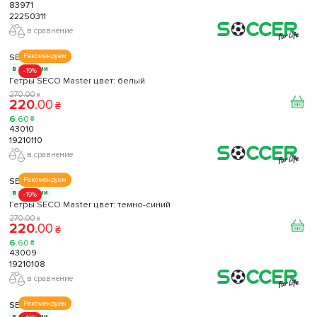
83971
22250311
в сравнение
SECO
Рекомендуем
в наличии
-19%
Гетры SECO Master цвет: белый
270
.
00
₴
220
.
00
₴
6
.
60
₴
43010
19210110
в сравнение
SECO
Рекомендуем
в наличии
-19%
Гетры SECO Master цвет: темно-синий
270
.
00
₴
220
.
00
₴
6
.
60
₴
43009
19210108
в сравнение
SECO
Рекомендуем
в наличии