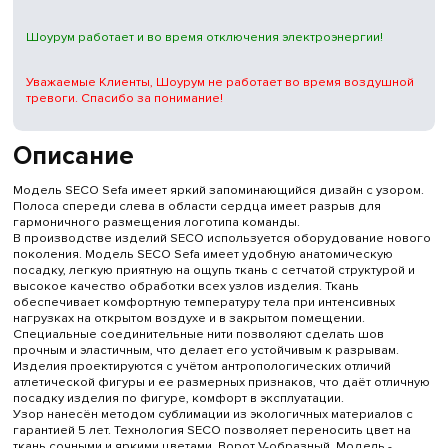
Шоурум работает и во время отключения электроэнергии!
Уважаемые Клиенты, Шоурум не работает во время воздушной
тревоги. Спасибо за понимание!
Описание
Модель SECO Sefa имеет яркий запоминающийся дизайн с узором.
Полоса спереди слева в области сердца имеет разрыв для
гармоничного размещения логотипа команды.
В производстве изделий SECO используется оборудование нового
поколения. Модель SECO Sefa имеет удобную анатомическую
посадку, легкую приятную на ощупь ткань с сетчатой структурой и
высокое качество обработки всех узлов изделия. Ткань
обеспечивает комфортную температуру тела при интенсивных
нагрузках на открытом воздухе и в закрытом помещении.
Специальные соединительные нити позволяют сделать шов
прочным и эластичным, что делает его устойчивым к разрывам.
Изделия проектируются с учётом антропологических отличий
атлетической фигуры и ее размерных признаков, что даёт отличную
посадку изделия по фигуре, комфорт в эксплуатации.
Узор нанесён методом сублимации из экологичных материалов с
гарантией 5 лет. Технология SECO позволяет переносить цвет на
ткань сочными и яркими цветами. Ворот V-образный. Модель -