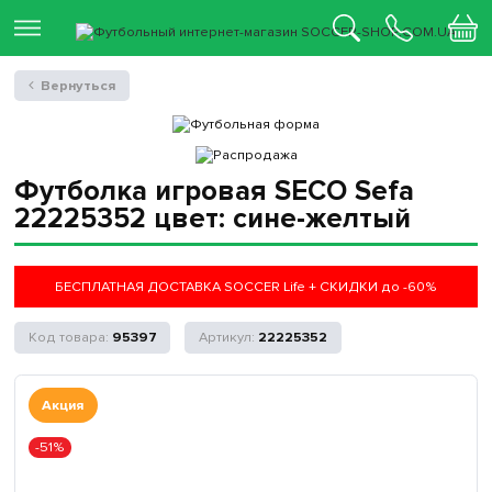
Вернуться
Футболка игровая SECO Sefa
22225352 цвет: сине-желтый
БЕСПЛАТНАЯ ДОСТАВКА SOCCER Life + СКИДКИ до -60%
95397
22225352
Акция
-51%