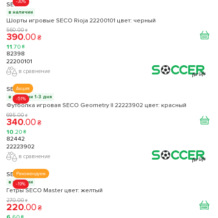
-30%
SECO
в наличии
Шорты игровые SECO Rioja 22200101 цвет: черный
560
.
00
₴
390
.
00
₴
11
.
70
₴
82398
22200101
в сравнение
SECO
Акция
в наличии 1-3 дня
-51%
Футболка игровая SECO Geometry II 22223902 цвет: красный
695
.
00
₴
340
.
00
₴
10
.
20
₴
82442
22223902
в сравнение
SECO
Рекомендуем
в наличии
-19%
Гетры SECO Master цвет: желтый
270
.
00
₴
220
.
00
₴
6
.
60
₴