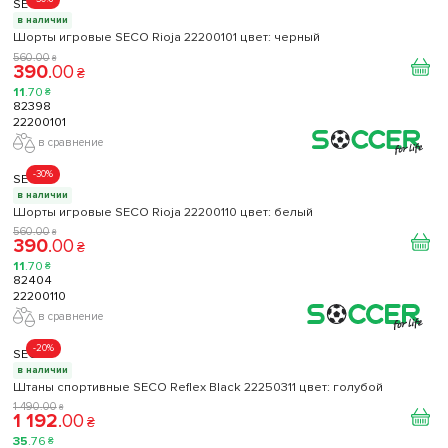
SECO
в наличии
Шорты игровые SECO Rioja 22200101 цвет: черный
560
.
00
₴
390
.
00
₴
11
.
70
₴
82398
22200101
в сравнение
-30%
SECO
в наличии
Шорты игровые SECO Rioja 22200110 цвет: белый
560
.
00
₴
390
.
00
₴
11
.
70
₴
82404
22200110
в сравнение
-20%
SECO
в наличии
Штаны спортивные SECO Reflex Black 22250311 цвет: голубой
1 490
.
00
₴
1 192
.
00
₴
35
.
76
₴