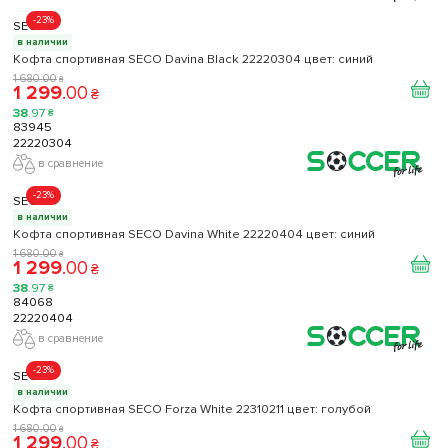
-23%
SECO
в наличии
Кофта спортивная SECO Davina Black 22220304 цвет: синий
1 680
.
00
₴
1 299
.
00
₴
38
.
97
₴
83945
22220304
в сравнение
-23%
SECO
в наличии
Кофта спортивная SECO Davina White 22220404 цвет: синий
1 680
.
00
₴
1 299
.
00
₴
38
.
97
₴
84068
22220404
в сравнение
-23%
SECO
в наличии
Кофта спортивная SECO Forza White 22310211 цвет: голубой
1 680
.
00
₴
1 299
.
00
₴