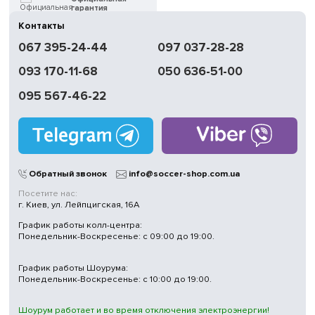
гарантия
Контакты
Быстрая
067 395-24-44
097 037-28-28
доставка
093 170-11-68
050 636-51-00
Обмен | Возвращение
в течение 14 дней
095 567-46-22
Работаем
без выходных
Магазины
в Киеве
Обратный звонок
info@soccer-shop.com.ua
Посетите нас:
г. Киев, ул. Лейпцигская, 16А
График работы колл-центра:
Понедельник-Воскресенье: с 09:00 до 19:00.
График работы Шоурума:
Понедельник-Воскресенье: с 10:00 до 19:00.
Шоурум работает и во время отключения электроэнергии!