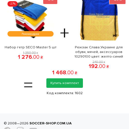
-27%
+
Рекомендуем
Набор гетр SECO Master 5 шт
Рюкзак Слава Украине для
обуви, мячей, аксессуаров
1 350
.
00
₴
1 276
.
00
10290100 цвет: желто-синий
₴
240
.
00
₴
192
.
00
₴
1 468
.
00
₴
=
Купить комплект
Код комплекта:
1602
© 2008—2026
SOCCER-SHOP.COM.UA