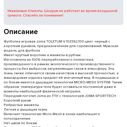
Уважаемые Клиенты, Шоурум не работает во время воздушной
тревоги. Спасибо за понимание!
Описание
Футболка игровая Joma TOLETUM V 103362.100 цвет: черный с
коротким рукавом, предназначенная для соревнований. Мужская
модель для футбола.
Имеет круглый воротник и манжеты в рубчик.
Изготовлена из 100% переработанного полиэстера,
произведенного в рамках экологического производственного
процесса без выбросов загрязняющих газов в атмосферу. Эта
ткань также отличается своим качеством и высокой прочностью, а
жаккардовая отделка придает ей элегантный вид. В подмышках и
по бокам имеется дышащая технология MICRO-MESH SYSTEM. Таким
образом, температура тела будет оставаться постоянной даже в
моменты наибольшей физической нагрузке.
Передний логотип Joma из ТПУ с технологией JOMA SPORTTECH.
Короткий рукав.
Ребристые манжеты.
Легкая и дышащая ткань.
Включает технологию Micro-Mesh в зонах наибольшего
потоотделения.
Нет швов по бокам.