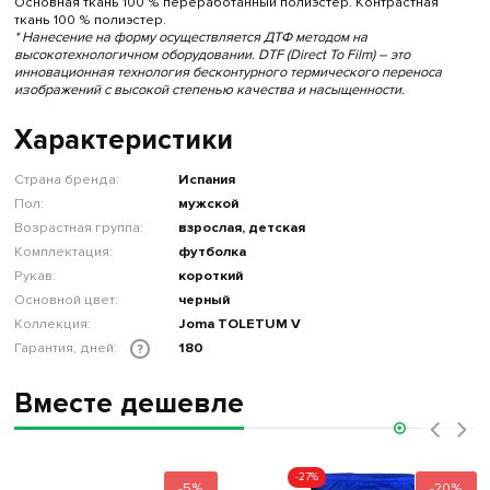
Основная ткань 100 % переработанный полиэстер. Контрастная
ткань 100 % полиэстер.
* Нанесение на форму осуществляется ДТФ методом на
высокотехнологичном оборудовании. DTF (Direct To Film) – это
инновационная технология бесконтурного термического переноса
изображений с высокой степенью качества и насыщенности.
Характеристики
Страна бренда:
Испания
Пол:
мужской
Возрастная группа:
взрослая, детская
Комплектация:
футболка
Рукав:
короткий
Основной цвет:
черный
Коллекция:
Joma TOLETUM V
Гарантия, дней:
180
?
Вместе дешевле
‹
›
-27%
-5%
-20%