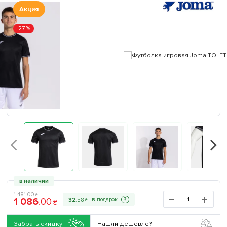
Акция
-27%
в наличии
1 481
.
00
₴
1 086
.
00
?
32
.
58
₴
₴
Забрать скидку
Нашли дешевле?