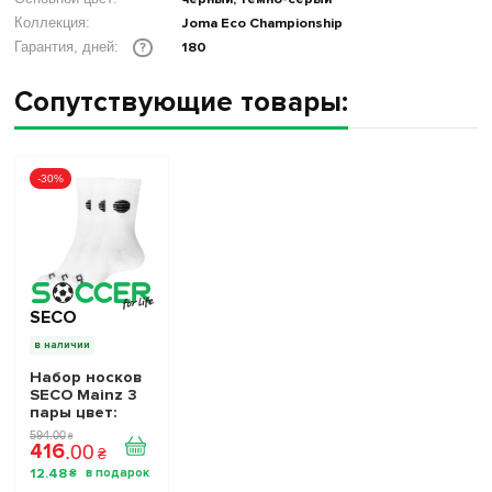
Коллекция:
Joma Eco Championship
180
Гарантия, дней:
?
Сопутствующие товары:
-30%
SECO
в наличии
Набор носков
SECO Mainz 3
пары цвет:
белый
594
.
00
₴
416
.
00
₴
12
.
48
₴