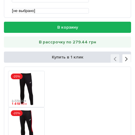
[не выбрано]
В корзину
В рассрочку по 279.44 грн
Купить в 1 клик
-20%
1 770
.
00
₴
1 418
.
00
₴
-20%