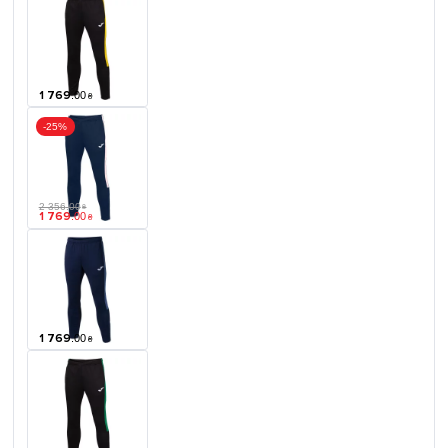
1 769
.
00
₴
-25%
2 356
.
00
₴
1 769
.
00
₴
1 769
.
00
₴