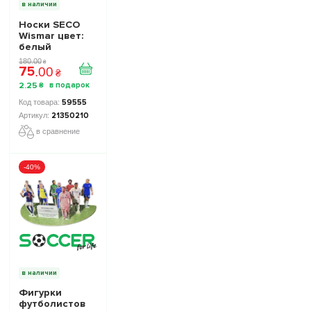
в наличии
Носки SECO
Wismar цвет:
белый
180
.
00
₴
75
.
00
₴
2
.
25
₴
59555
21350210
в сравнение
-40%
в наличии
Фигурки
футболистов