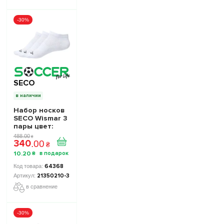
-30%
SECO
в наличии
Набор носков
SECO Wismar 3
пары цвет:
белый
488
.
00
₴
340
.
00
₴
10
.
20
₴
64368
21350210-3
в сравнение
-30%