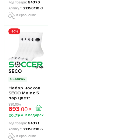
64370
21350110-3
в сравнение
-30%
SECO
в наличии
Набор носков
SECO Mainz 5
пар цвет:
белый
990
.
00
₴
693
.
00
₴
20
.
79
₴
64371
21350110-5
в сравнение