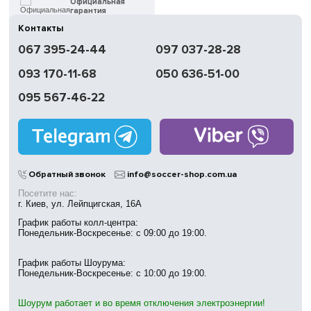
Официальная
гарантия
Контакты
Быстрая
067 395-24-44
097 037-28-28
доставка
093 170-11-68
050 636-51-00
Обмен | Возвращение
в течение 14 дней
095 567-46-22
Работаем
без выходных
Магазины
в Киеве
Обратный звонок
info@soccer-shop.com.ua
Посетите нас:
г. Киев, ул. Лейпцигская, 16А
График работы колл-центра:
Понедельник-Воскресенье: с 09:00 до 19:00.
График работы Шоурума:
Понедельник-Воскресенье: с 10:00 до 19:00.
Шоурум работает и во время отключения электроэнергии!