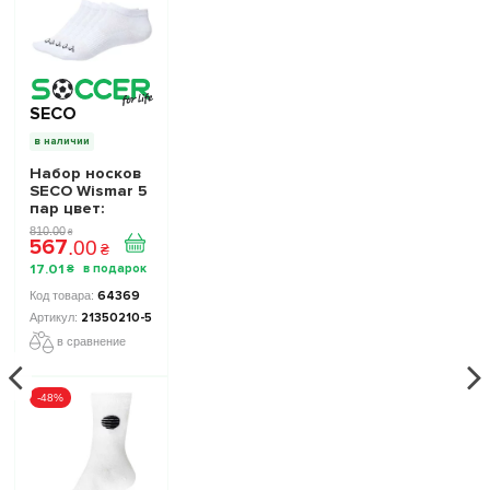
SECO
в наличии
Набор носков
SECO Wismar 5
пар цвет:
белый
810
.
00
₴
567
.
00
₴
17
.
01
₴
64369
21350210-5
в сравнение
-48%