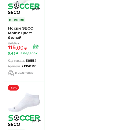
SECO
в наличии
Носки SECO
Mainz цвет:
белый
220
.
00
₴
115
.
00
₴
3
.
45
₴
59554
21350110
в сравнение
-58%
SECO