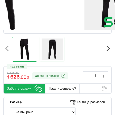
под заказ
1 770
.
00
₴
1 626
?
48
.
78
.
00
₴
₴
Забрать скидку
Нашли дешевле?
Размер
Таблица размеров