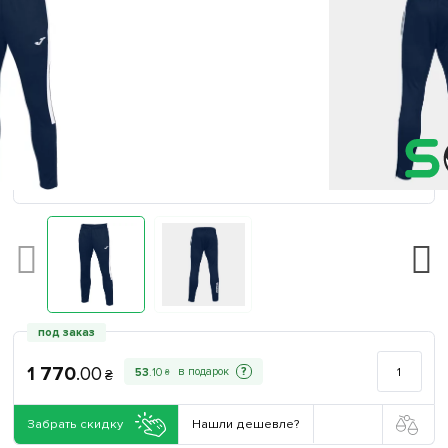
под заказ
1 770
.
00
?
53
.
10
₴
₴
Забрать скидку
Нашли дешевле?