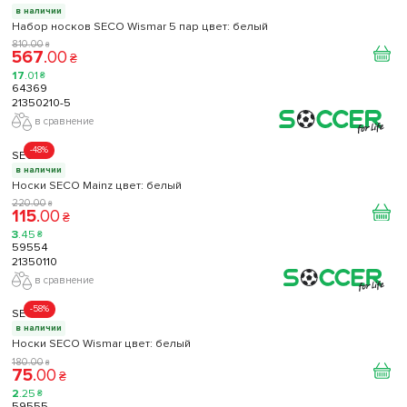
в наличии
Набор носков SECO Wismar 5 пар цвет: белый
810
.
00
₴
567
.
00
₴
17
.
01
₴
64369
21350210-5
в сравнение
-48%
SECO
в наличии
Носки SECO Mainz цвет: белый
220
.
00
₴
115
.
00
₴
3
.
45
₴
59554
21350110
в сравнение
-58%
SECO
в наличии
Носки SECO Wismar цвет: белый
180
.
00
₴
75
.
00
₴
2
.
25
₴
59555