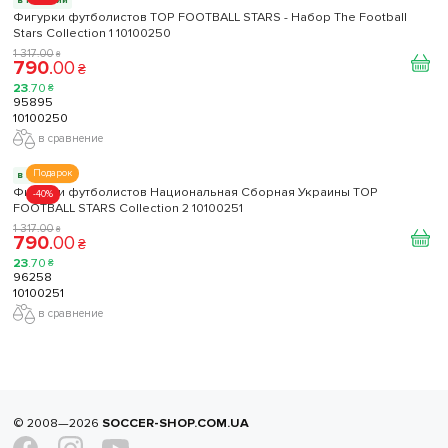
в наличии
Фигурки футболистов TOP FOOTBALL STARS - Набор The Football
Stars Collection 1 10100250
1 317
.
00
₴
790
.
00
₴
23
.
70
₴
95895
10100250
в сравнение
Подарок
в наличии
Фигурки футболистов Национальная Сборная Украины TOP
-40%
FOOTBALL STARS Collection 2 10100251
1 317
.
00
₴
790
.
00
₴
23
.
70
₴
96258
10100251
в сравнение
© 2008—2026
SOCCER-SHOP.COM.UA