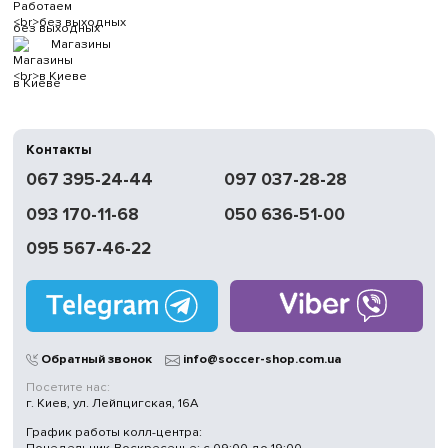
без выходных
Магазины
в Киеве
Контакты
067 395-24-44
097 037-28-28
093 170-11-68
050 636-51-00
095 567-46-22
Обратный звонок
info@soccer-shop.com.ua
Посетите нас:
г. Киев, ул. Лейпцигская, 16А
График работы колл-центра: