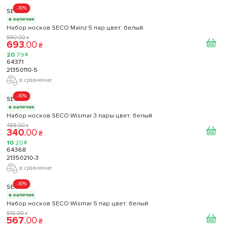
-30%
SECO
в наличии
Набор носков SECO Mainz 5 пар цвет: белый
990
.
00
₴
693
.
00
₴
20
.
79
₴
64371
21350110-5
в сравнение
-30%
SECO
в наличии
Набор носков SECO Wismar 3 пары цвет: белый
488
.
00
₴
340
.
00
₴
10
.
20
₴
64368
21350210-3
в сравнение
-30%
SECO
в наличии
Набор носков SECO Wismar 5 пар цвет: белый
810
.
00
₴
567
.
00
₴