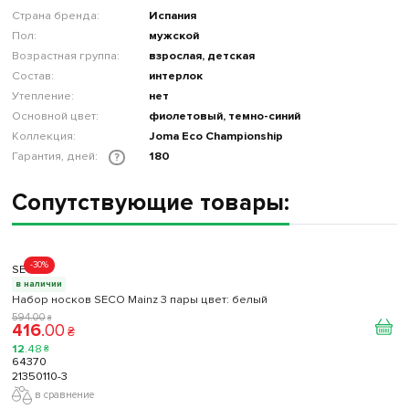
Страна бренда:
Испания
Пол:
мужской
Возрастная группа:
взрослая, детская
Состав:
интерлок
Утепление:
нет
Основной цвет:
фиолетовый, темно-синий
Коллекция:
Joma Eco Championship
Гарантия, дней:
180
?
Сопутствующие товары:
-30%
SECO
в наличии
Набор носков SECO Mainz 3 пары цвет: белый
594
.
00
₴
416
.
00
₴
12
.
48
₴
64370
21350110-3
в сравнение