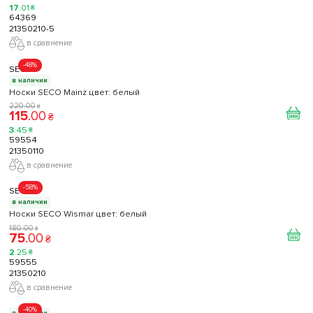
17
.
01
₴
64369
21350210-5
в сравнение
-48%
SECO
в наличии
Носки SECO Mainz цвет: белый
220
.
00
₴
115
.
00
₴
3
.
45
₴
59554
21350110
в сравнение
-58%
SECO
в наличии
Носки SECO Wismar цвет: белый
180
.
00
₴
75
.
00
₴
2
.
25
₴
59555
21350210
в сравнение
-40%