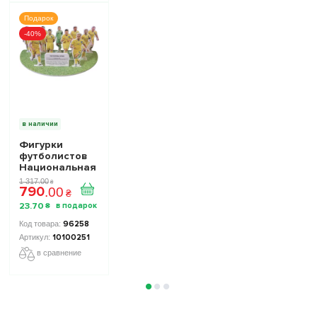
Подарок
-40%
в наличии
Фигурки
футболистов
Национальная
Сборная
1 317
.
00
₴
790
Украины TOP
.
00
₴
FOOTBALL
23
.
70
₴
STARS
Collection 2
96258
10100251
10100251
в сравнение