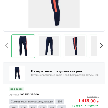
Интересные предложения для
Штаны спортивные Joma Eco Championship 102752.390
под заказ
102752.390-10
1 770
.
00
₴
1 418
.
00
₴
Сомневаюсь, нужна консультация
104
42
.
54
₴