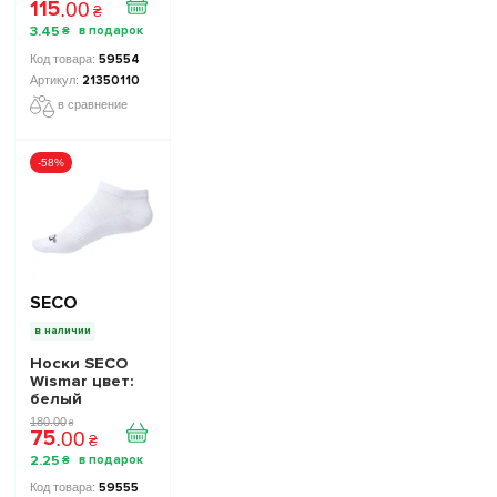
115
.
00
₴
3
.
45
₴
59554
21350110
в сравнение
-58%
SECO
в наличии
Носки SECO
Wismar цвет:
белый
180
.
00
₴
75
.
00
₴
2
.
25
₴
59555