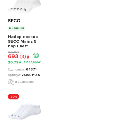
SECO
в наличии
Набор носков
SECO Mainz 5
пар цвет:
белый
990
.
00
₴
693
.
00
₴
20
.
79
₴
64371
21350110-5
в сравнение
-30%