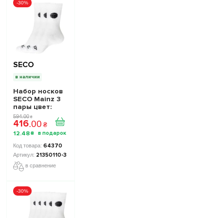
-30%
SECO
в наличии
Набор носков
SECO Mainz 3
пары цвет:
белый
594
.
00
₴
416
.
00
₴
12
.
48
₴
64370
21350110-3
в сравнение
-30%