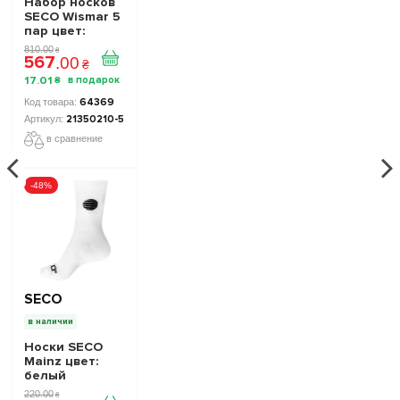
Набор носков
SECO Wismar 5
пар цвет:
белый
810
.
00
₴
567
.
00
₴
17
.
01
₴
64369
21350210-5
в сравнение
-48%
SECO
в наличии
Носки SECO
Mainz цвет:
белый
220
.
00
₴