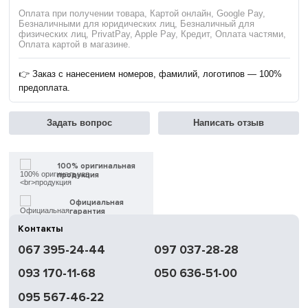
Оплата при получении товара, Картой онлайн, Google Pay,
Безналичными для юридических лиц, Безналичный для
физических лиц, PrivatPay, Apple Pay, Кредит, Оплата частями,
Оплата картой в магазине.
👉 Заказ с нанесением номеров, фамилий, логотипов — 100%
предоплата.
Задать вопрос
Написать отзыв
100% оригинальная
продукция
Официальная
гарантия
Контакты
Быстрая
067 395-24-44
097 037-28-28
доставка
093 170-11-68
050 636-51-00
Обмен | Возвращение
в течение 14 дней
095 567-46-22