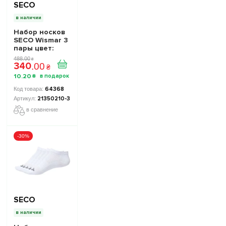
SECO
в наличии
Набор носков
SECO Wismar 3
пары цвет:
белый
488
.
00
₴
340
.
00
₴
10
.
20
₴
64368
21350210-3
в сравнение
-30%
SECO
в наличии