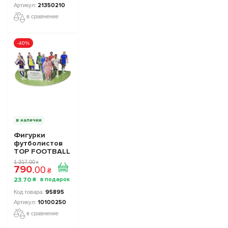
21350210
в сравнение
-40%
в наличии
Фигурки
футболистов
TOP FOOTBALL
STARS - Набор
1 317
.
00
₴
790
The Football
.
00
₴
Stars
23
.
70
₴
Collection 1
10100250
95895
10100250
в сравнение