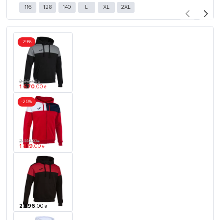
116
128
140
L
XL
2XL
-29%
2 366
.
00
₴
1 670
.
00
₴
-25%
2 440
.
00
₴
1 819
.
00
₴
2 396
.
00
₴