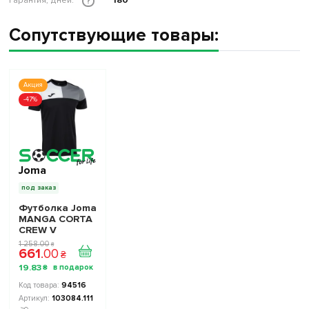
Гарантия, дней:
180
?
Сопутствующие товары:
Акция
-47%
Joma
под заказ
Футболка Joma
MANGA CORTA
CREW V
103084.111
1 258
.
00
₴
661
.
00
цвет: черный/
₴
серый
19
.
83
₴
94516
103084.111