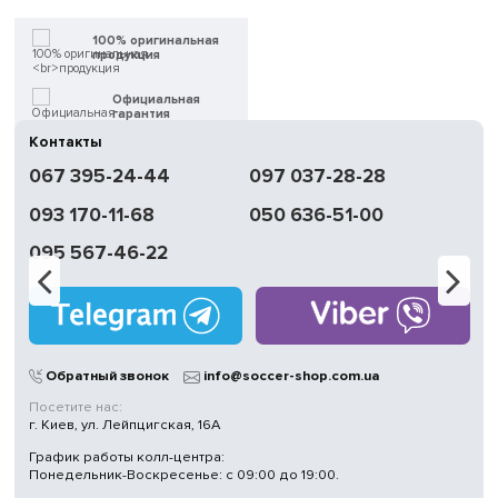
100% оригинальная
продукция
Официальная
гарантия
Контакты
Быстрая
067 395-24-44
097 037-28-28
доставка
093 170-11-68
050 636-51-00
Обмен | Возвращение
в течение 14 дней
095 567-46-22
Работаем
без выходных
Магазины
в Киеве
Обратный звонок
info@soccer-shop.com.ua
Посетите нас:
г. Киев, ул. Лейпцигская, 16А
График работы колл-центра:
Понедельник-Воскресенье: с 09:00 до 19:00.