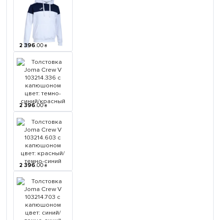
2 396
.
00
₴
2 396
.
00
₴
2 396
.
00
₴