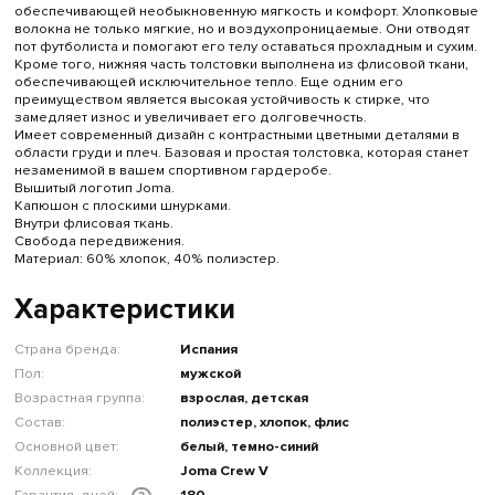
обеспечивающей необыкновенную мягкость и комфорт. Хлопковые
волокна не только мягкие, но и воздухопроницаемые. Они отводят
пот футболиста и помогают его телу оставаться прохладным и сухим.
Кроме того, нижняя часть толстовки выполнена из флисовой ткани,
обеспечивающей исключительное тепло. Еще одним его
преимуществом является высокая устойчивость к стирке, что
замедляет износ и увеличивает его долговечность.
Имеет современный дизайн с контрастными цветными деталями в
области груди и плеч. Базовая и простая толстовка, которая станет
незаменимой в вашем спортивном гардеробе.
Вышитый логотип Joma.
Капюшон с плоскими шнурками.
Внутри флисовая ткань.
Свобода передвижения.
Материал: 60% хлопок, 40% полиэстер.
Характеристики
Страна бренда:
Испания
Пол:
мужской
Возрастная группа:
взрослая, детская
Состав:
полиэстер, хлопок, флис
Основной цвет:
белый, темно-синий
Коллекция:
Joma Crew V