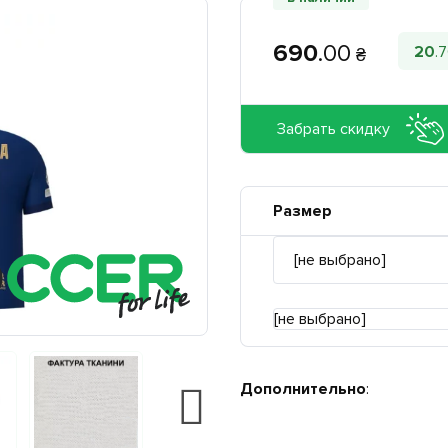
690
.
00
20
.
7
₴
Забрать скидку
Размер
[не выбрано]
Дополнительно
: