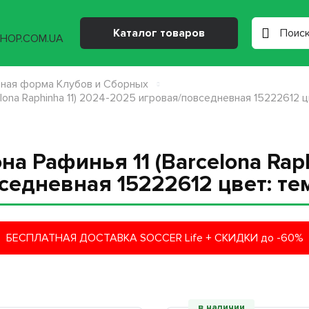
Каталог товаров
ная форма Клубов и Сборных
lona Raphinha 11) 2024-2025 игровая/повседневная 15222612 ц
а Рафинья 11 (Barcelona Raph
седневная 15222612 цвет: те
БЕСПЛАТНАЯ ДОСТАВКА SOCCER Life + СКИДКИ до -60%
в наличии