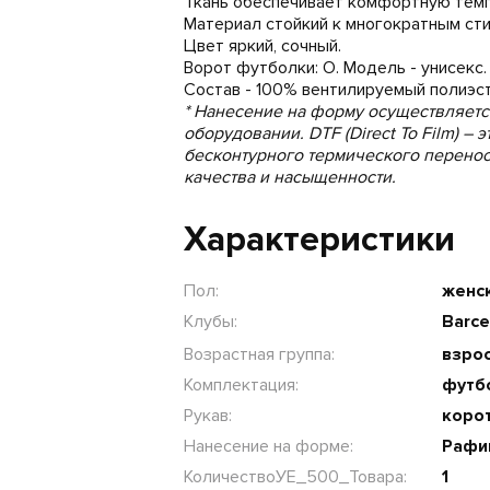
Ткань обеспечивает комфортную темпе
Материал стойкий к многократным сти
Цвет яркий, сочный.
Ворот футболки: O. Модель - унисекс.
Состав - 100% вентилируемый полиэст
* Нанесение на форму осуществляет
оборудовании. DTF (Direct To Film) –
бесконтурного термического перено
качества и насыщенности.
Характеристики
Пол:
женс
Клубы:
Barc
Возрастная группа:
взрос
Комплектация:
футб
Рукав:
коро
Нанесение на форме:
Рафин
КоличествоУЕ_500_Товара:
1