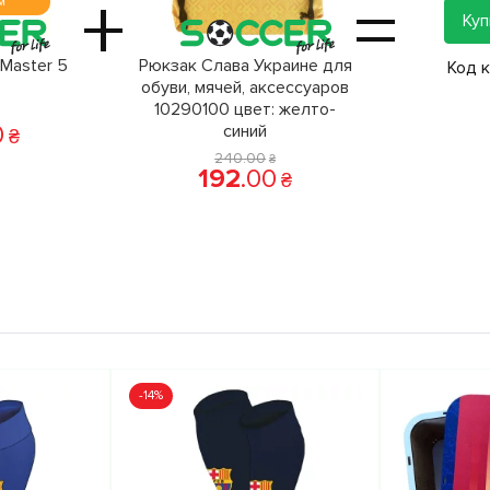
+
=
м
Куп
Master 5
Рюкзак Слава Украине для
Код 
обуви, мячей, аксессуаров
10290100 цвет: желто-
0
синий
₴
240
.
00
₴
192
.
00
₴
-14%