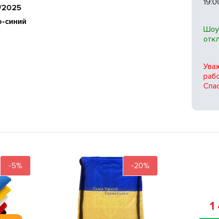
19:0
/2025
о-синий
Шоу
отк
Ува
рабо
Спас
-5%
-20%
1