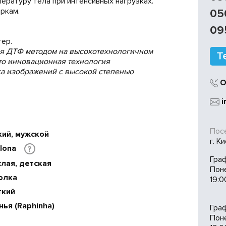
ратуру тела при интенсивных нагрузках.
ркам.
05
09
ер.
ся ДТФ методом на высокотехнологичном
 это инновационная технология
са изображений с высокой степенью
О
i
Посе
кий, мужской
г. К
elona
?
Гра
лая, детская
Пон
олка
19:0
ткий
ья (Raphinha)
Гра
Поне