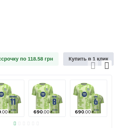
ссрочку по 118.58 грн
Купить в 1 клик
0
.
00
690
.
00
690
.
00
690
.
₴
₴
₴