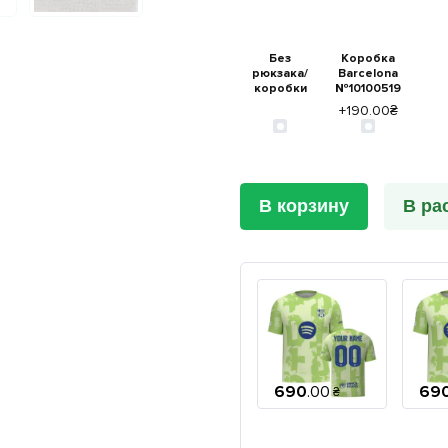
Без
Коробка
рюкзака/
Barcelona
коробки
№10100519
+190.00₴
В корзину
В ра
690
.
00
69
₴