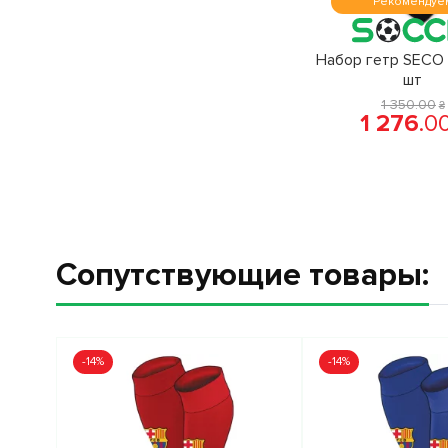
Рекомендуе
Набор гетр SECO 
шт
1 350
.
00
₴
1 276
.
0
Сопутствующие товары:
-14%
-14%