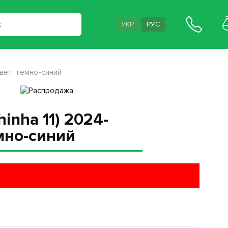
УКР
РУС
вет: темно-синий
inha 11) 2024-
мно-синий