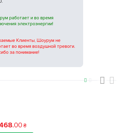
0.
рум работает и во время
лючения электроэнергии!
жаемые Клиенты, Шоурум не
тает во время воздушной тревоги.
ибо за понимание!
‹
›
 468
.
00
₴