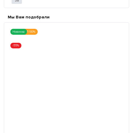
38
Мы Вам подобрали
ОРИГИНАЛ 100%
Новинка
-55%