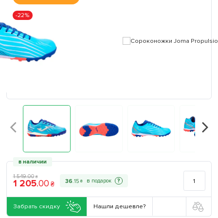
-22%
в наличии
1 549
.
00
₴
1 205
.
00
?
36
.
15
₴
₴
Забрать скидку
Нашли дешевле?