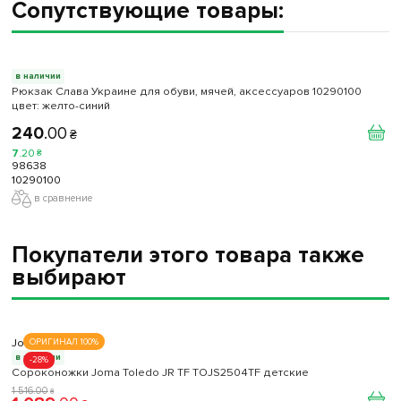
Сопутствующие товары:
в наличии
Рюкзак Слава Украине для обуви, мячей, аксессуаров 10290100
цвет: желто-синий
240
.
00
₴
7
.
20
₴
98638
10290100
в сравнение
Покупатели этого товара также
выбирают
Joma
ОРИГИНАЛ 100%
в наличии
-28%
Сороконожки Joma Toledo JR TF TOJS2504TF детские
1 516
.
00
₴