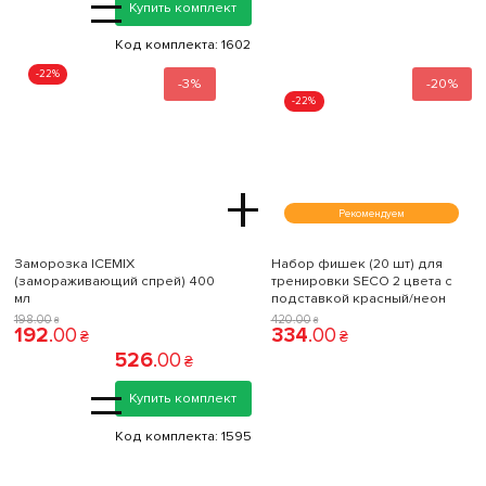
=
Купить комплект
Код комплекта:
1602
-22%
-3%
-20%
-22%
+
Рекомендуем
Заморозка ICEMIX
Набор фишек (20 шт) для
(замораживающий спрей) 400
тренировки SECO 2 цвета с
мл
подставкой красный/неон
198
.
00
420
.
00
₴
₴
192
.
00
334
.
00
₴
₴
526
.
00
₴
=
Купить комплект
Код комплекта:
1595