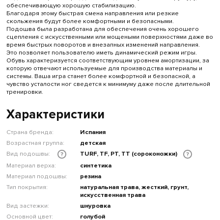
обеспечивающую хорошую стабилизацию.
Благодаря этому быстрая смена направления или резкие
скольжения будут более комфортными и безопасными.
Подошва была разработана для обеспечения очень хорошего
сцепления с искусственными или мощеными поверхностями даже во
время быстрых поворотов и внезапных изменений направления.
Это позволяет пользователю иметь динамический режим игры.
Обувь характеризуется соответствующим уровнем амортизации, за
которую отвечают используемые для производства материалы и
системы. Ваша игра станет более комфортной и безопасной, а
чувство усталости ног сведется к минимуму даже после длительной
тренировки.
Характеристики
Страна бренда:
Испания
Возрастная группа:
детская
Вид подошвы:
TURF, TF, PT, TT (сороконожки)
?
?
Материал верха:
синтетика
Материал подошвы:
резина
Тип покрытия:
натуральная трава, жесткий, грунт,
искусственная трава
Вид застежки:
шнуровка
Основной цвет:
голубой