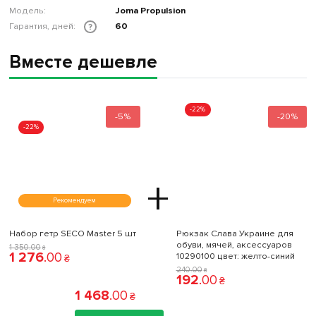
Модель:
Joma Propulsion
Гарантия, дней:
60
?
Вместе дешевле
-22%
-5%
-20%
-22%
+
Рекомендуем
Набор гетр SECO Master 5 шт
Рюкзак Слава Украине для
обуви, мячей, аксессуаров
1 350
.
00
₴
1 276
.
00
10290100 цвет: желто-синий
₴
240
.
00
₴
192
.
00
₴
1 468
.
00
₴