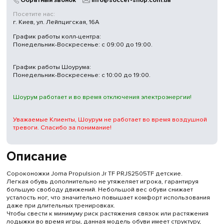
Посетите нас:
г. Киев, ул. Лейпцигская, 16А
График работы колл-центра:
Понедельник-Воскресенье: с 09:00 до 19:00.
График работы Шоурума:
Понедельник-Воскресенье: с 10:00 до 19:00.
Шоурум работает и во время отключения электроэнергии!
Уважаемые Клиенты, Шоурум не работает во время воздушной
тревоги. Спасибо за понимание!
Описание
Сороконожки Joma Propulsion Jr TF PRJS2505TF детские.
Легкая обувь дополнительно не утяжеляет игрока, гарантируя
большую свободу движений. Небольшой вес обуви снижает
усталость ног, что значительно повышает комфорт использования
даже при длительных тренировках.
Чтобы свести к минимуму риск растяжения связок или растяжения
лодыжки во время игры, данная модель обуви имеет структуру,