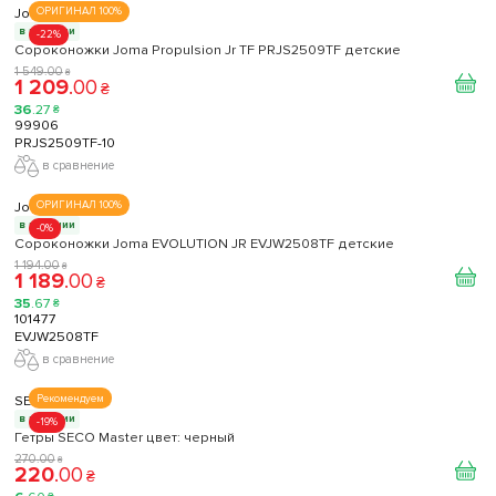
Joma
ОРИГИНАЛ 100%
в наличии
-22%
Сороконожки Joma Propulsion Jr TF PRJS2509TF детские
1 549
.
00
₴
1 209
.
00
₴
36
.
27
₴
99906
PRJS2509TF-10
в сравнение
Joma
ОРИГИНАЛ 100%
в наличии
-0%
Сороконожки Joma EVOLUTION JR EVJW2508TF детские
1 194
.
00
₴
1 189
.
00
₴
35
.
67
₴
101477
EVJW2508TF
в сравнение
SECO
Рекомендуем
в наличии
-19%
Гетры SECO Master цвет: черный
270
.
00
₴
220
.
00
₴