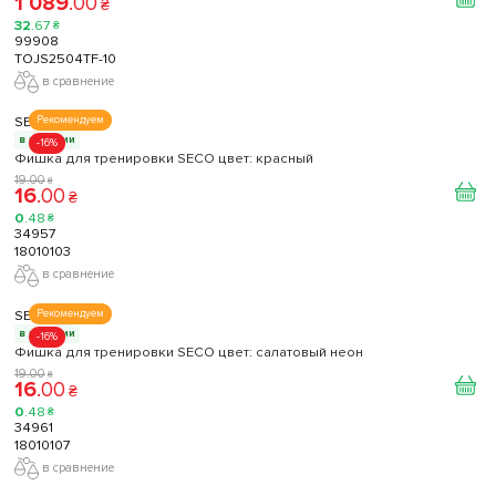
1 089
.
00
₴
32
.
67
₴
99908
TOJS2504TF-10
в сравнение
SECO
Рекомендуем
в наличии
-16%
Фишка для тренировки SECO цвет: красный
19
.
00
₴
16
.
00
₴
0
.
48
₴
34957
18010103
в сравнение
SECO
Рекомендуем
в наличии
-16%
Фишка для тренировки SECO цвет: салатовый неон
19
.
00
₴
16
.
00
₴
0
.
48
₴
34961
18010107
в сравнение