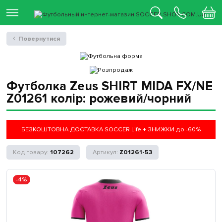
Повернутися
Футболка Zeus SHIRT MIDA FX/NE
Z01261 колір: рожевий/чорний
БЕЗКОШТОВНА ДОСТАВКА SOCCER Life + ЗНИЖКИ до -60%
107262
Z01261-53
-4%