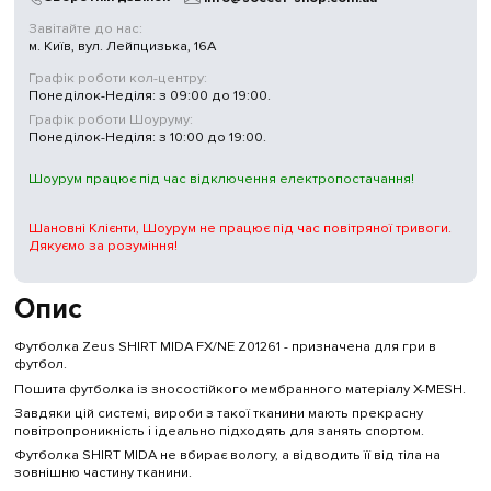
Завітайте до нас:
м. Київ, вул. Лейпцизька, 16А
Графік роботи кол-центру:
Понеділок-Неділя: з 09:00 до 19:00.
Графік роботи Шоуруму:
Понеділок-Неділя: з 10:00 до 19:00.
Шоурум працює під час відключення електропостачання!
Шановні Клієнти, Шоурум не працює під час повітряної тривоги.
Дякуємо за розуміння!
Опис
Футболка Zeus SHIRT MIDA FX/NE Z01261 - призначена для гри в
футбол.
Пошита футболка із зносостійкого мембранного матеріалу X-MESH.
Завдяки цій системі, вироби з такої тканини мають прекрасну
повітропроникність і ідеально підходять для занять спортом.
Футболка SHIRT MIDA не вбирає вологу, а відводить її від тіла на
зовнішню частину тканини.