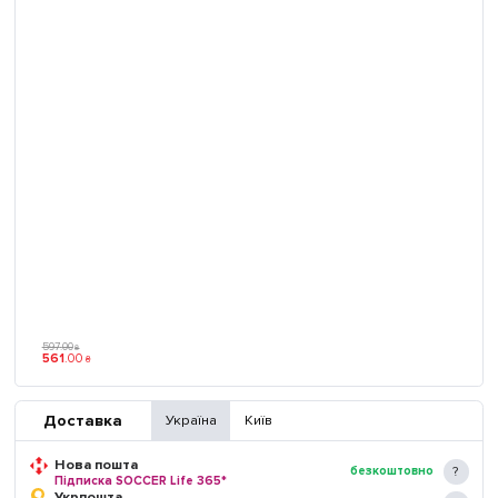
597
.
00
₴
561
.
00
₴
Доставка
Україна
Київ
Нова пошта
безкоштовно
Підписка SOCCER Life 365*
Укрпошта