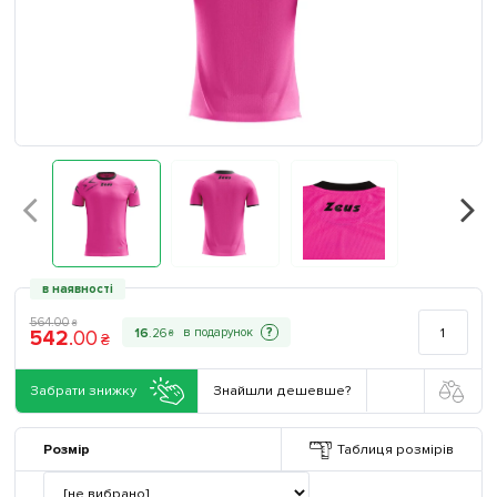
в наявності
564
.
00
₴
542
.
00
?
16
.
26
₴
₴
Забрати знижку
Знайшли дешевше?
Розмір
Таблиця розмірів