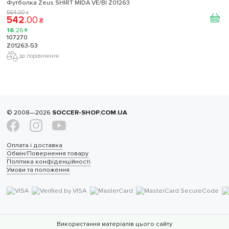
Футболка Zeus SHIRT MIDA VE/BI Z01263
564
.
00
₴
542
.
00
₴
16
.
26
₴
107270
Z01263-53
до порівняння
© 2008—2026
SOCCER-SHOP.COM.UA
Оплата і доставка
Обмін/Повернення товару
Політика конфіденційності
Умови та положення
Використання матеріалів цього сайту