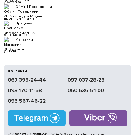
доставка
Обмін | Повернення
протягом 14 днів
Працюємо
без вихідних
Магазини
у Києві
Контакти
067 395-24-44
097 037-28-28
093 170-11-68
050 636-51-00
095 567-46-22
Зворотній дзвінок
info@soccer-shop.com.ua