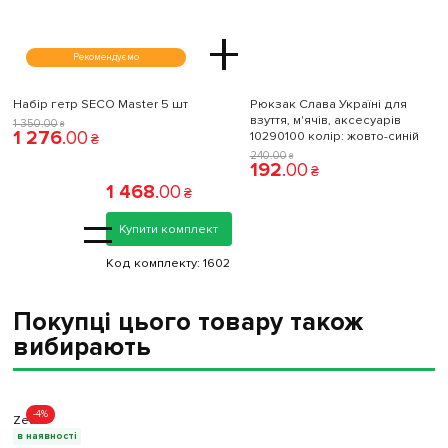
+
Рекомендуємо
Набір гетр SECO Master 5 шт
Рюкзак Слава Україні для
взуття, м'ячів, аксесуарів
1 350
.
00
₴
1 276
.
00
10290100 колiр: жовто-синій
₴
240
.
00
₴
192
.
00
₴
1 468
.
00
₴
=
Купити комплект
Код комплекту:
1602
Покупці цього товару також
вибирають
-4%
Zeus
в наявності