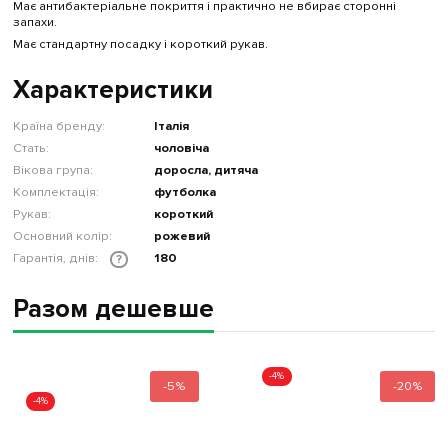
Має антибактеріальне покриття і практично не вбирає сторонні
запахи.
Має стандартну посадку і короткий рукав.
Характеристики
Країна бренду:
Італія
Стать:
чоловіча
Вікова група:
доросла, дитяча
Комплектація:
футболка
Рукав:
короткий
Основний колір:
рожевий
Гарантія, днів:
180
?
Разом дешевше
-4%
-5%
-20%
-4%