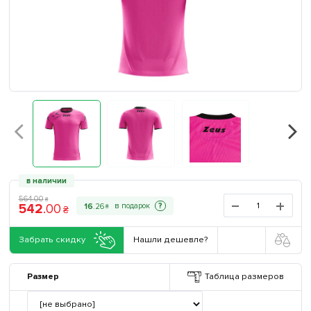
в наличии
564
.
00
₴
542
.
00
?
16
.
26
₴
₴
Забрать скидку
Нашли дешевле?
Размер
Таблица размеров