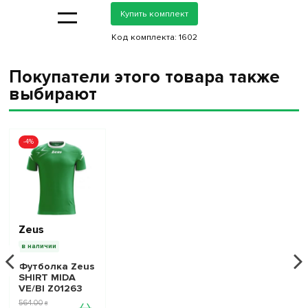
=
Купить комплект
Код комплекта:
1602
Покупатели этого товара также
выбирают
-4%
Zeus
в наличии
Футболка Zeus
SHIRT MIDA
VE/BI Z01263
564
.
00
₴