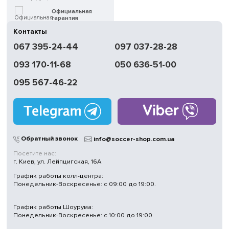
Официальная
гарантия
Контакты
Быстрая
067 395-24-44
097 037-28-28
доставка
093 170-11-68
050 636-51-00
Обмен | Возвращение
в течение 14 дней
095 567-46-22
Работаем
без выходных
Магазины
в Киеве
Обратный звонок
info@soccer-shop.com.ua
Посетите нас:
г. Киев, ул. Лейпцигская, 16А
График работы колл-центра:
Понедельник-Воскресенье: с 09:00 до 19:00.
График работы Шоурума:
Понедельник-Воскресенье: с 10:00 до 19:00.