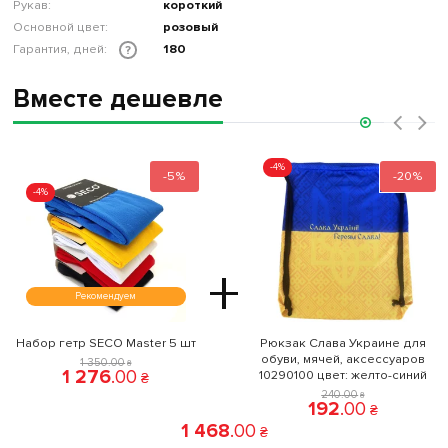
Рукав:
короткий
Основной цвет:
розовый
Гарантия, дней:
180
?
Вместе дешевле
‹
›
-4%
-5%
-20%
-4%
+
Рекомендуем
Набор гетр SECO Master 5 шт
Рюкзак Слава Украине для
обуви, мячей, аксессуаров
1 350
.
00
₴
1 276
.
00
10290100 цвет: желто-синий
₴
240
.
00
₴
192
.
00
₴
1 468
.
00
₴