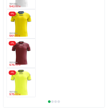
564
.
00
₴
542
.
00
₴
-6%
597
.
00
₴
561
.
00
₴
-4%
597
.
00
₴
575
.
00
₴
-4%
597
.
00
₴
575
.
00
₴