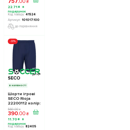
757
.
00
колір: чорний
₴
22
.
71
₴
41524
101017.100
до порівняння
-30%
SECO
в наявності
Шорти ігрові
SECO Rioja
22200112 колiр:
темно-синій
560
.
00
₴
390
.
00
₴
11
.
70
₴
82405