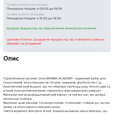
Графік роботи кол-центру:
Понеділок-Неділя: з 09:00 до 19:00.
Графік роботи Шоуруму:
Понеділок-Неділя: з 10:00 до 19:00.
Шоурум працює під час відключення електропостачання!
Шановні Клієнти, Шоурум не працює під час повітряної тривоги.
Дякуємо за розуміння!
Опис
Термобілизна (штани) Joma BRAMA ACADEMY - відмінний вибір для
спортсменів: велосипедистів, бігунів, лижників, футболістів і т.д.
Анатомічний крій моделі, що не обмежує свободу руху, плоскі шви та
м'який еластичний матеріал створюють максимальний комфорт.
Матеріал має водовідштовхуючий ефект, і в той же час, він добре
пропускає повітря.
Матеріал довговічний, гіпоалергенний, гігієнічний і стійкий до частих
прань та інтенсивного використання.
Тайтси відмінно фіксують м'язи, знижуючи рівень їхньої вібрації, що