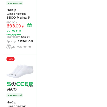
в наявності
Набір
шкарпеток
SECO Mainz 5
пар колір:
990
.
00
₴
693
.
00
білий
₴
20
.
79
₴
64371
21350110-5
до порівняння
-30%
SECO
в наявності
Набір
шкарпеток