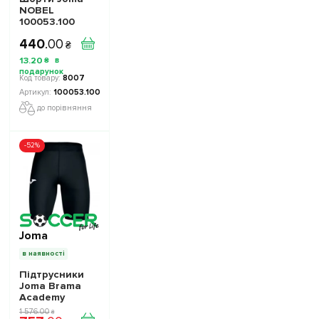
NOBEL
100053.100
чорні
440
.
00
₴
13
.
20
₴
8007
100053.100
до порівняння
-52%
Joma
в наявності
Підтрусники
Joma Brama
Academy
101017.100
1 576
.
00
₴