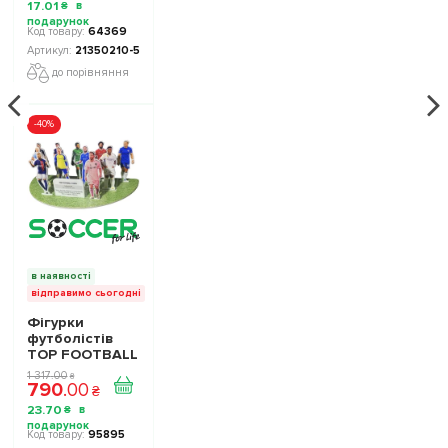
17
.
01
₴
64369
21350210-5
до порівняння
-40%
в наявності
відправимо сьогодні
Фігурки
футболістів
TOP FOOTBALL
STARS - Набір
1 317
.
00
₴
790
.
00
The Football
₴
Stars
23
.
70
₴
Collection 1
10100250
95895