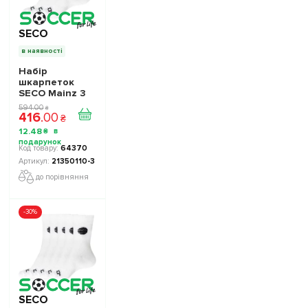
SECO
в наявності
Набір
шкарпеток
SECO Mainz 3
пари колір:
594
.
00
₴
416
.
00
білий
₴
12
.
48
₴
64370
21350110-3
до порівняння
-30%
SECO