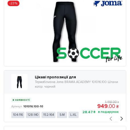
-23%
Цікаві пропозиції для
Термобілизна Joma BRAMA ACADEMY 101016.100 Штани
колір: чорний
в наявності
1 418
.
00
₴
949
.
00
₴
101016.100-10
28
.
47
₴
104-116
128-140
152-164
S-M
L-XL