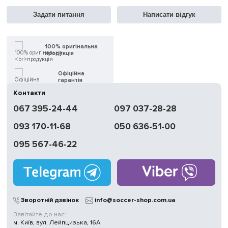
Задати питання
Написати відгук
100% оригінальна
продукція
Офіційна
гарантія
Контакти
Швидка
067 395-24-44
097 037-28-28
доставка
093 170-11-68
050 636-51-00
Обмін | Повернення
протягом 14 днів
095 567-46-22
Працюємо
без вихідних
Магазини
у Києві
Зворотній дзвінок
info@soccer-shop.com.ua
Завітайте до нас:
м. Київ, вул. Лейпцизька, 16А