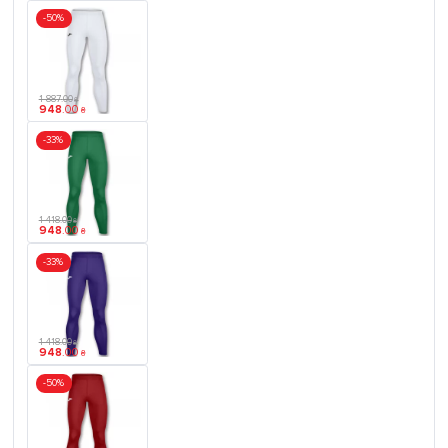
-50%
1 887
.
00
₴
948
.
00
₴
-33%
1 418
.
00
₴
948
.
00
₴
-33%
1 418
.
00
₴
948
.
00
₴
-50%