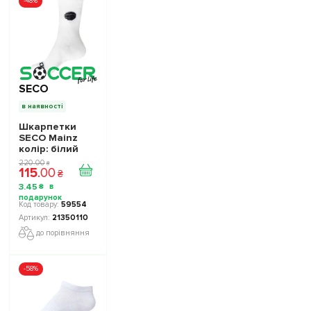
-48%
SECO
в наявності
Шкарпетки
SECO Mainz
колір: білий
220
.
00
₴
115
.
00
₴
3
.
45
₴
59554
21350110
до порівняння
-58%