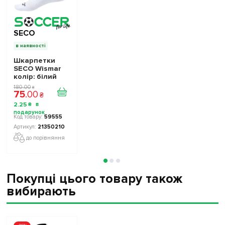
SECO
в наявності
Шкарпетки
SECO Wismar
колір: білий
180
.
00
₴
75
.
00
₴
2
.
25
₴
59555
21350210
до порівняння
Покупці цього товару також
вибирають