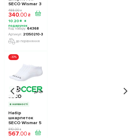
SECO Wismar 3
пари колір:
488
.
00
₴
340
.
00
білий
₴
10
.
20
₴
64368
21350210-3
до порівняння
-30%
SECO
в наявності
Набір
шкарпеток
SECO Wismar 5
пар колір:
810
.
00
₴
567
.
00
білий
₴