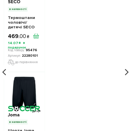
SECO
в наявності
Термоштани
чоловічі/
дитячі SECO
Super Space
469
.
00
Pro Black
₴
22280101 колiр:
14
.
07
₴
чорний
95476
22280101
до порівняння
Joma
в наявності
Шорти Joma