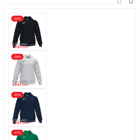
-29%
2 487
.
00
₴
1 761
.
00
₴
-29%
2 497
.
00
₴
1 761
.
00
₴
-30%
2 527
.
00
₴
1 761
.
00
₴
-47%