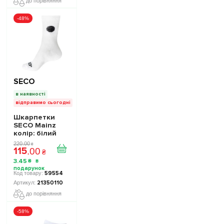
до порівняння
-48%
SECO
в наявності
відправимо сьогодні
Шкарпетки
SECO Mainz
колір: білий
220
.
00
₴
115
.
00
₴
3
.
45
₴
59554
21350110
до порівняння
-58%