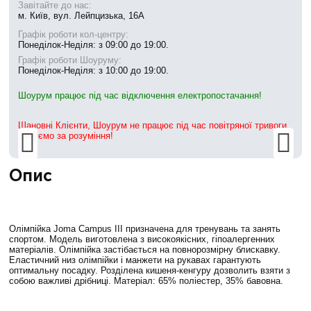
Завітайте до нас:
м. Київ, вул. Лейпцизька, 16А
Графік роботи кол-центру:
Понеділок-Неділя: з 09:00 до 19:00.
Графік роботи Шоуруму:
Понеділок-Неділя: з 10:00 до 19:00.
Шоурум працює під час відключення електропостачання!
Шановні Клієнти, Шоурум не працює під час повітряної тривоги.
Дякуємо за розуміння!
Опис
Олімпійка Joma Campus III призначена для тренувань та занять
спортом. Модель виготовлена з високоякісних, гіпоалергенних
матеріалів. Олімпійка застібається на повнорозмірну блискавку.
Еластичний низ олімпійки і манжети на рукавах гарантують
оптимальну посадку. Розділена кишеня-кенгуру дозволить взяти з
собою важливі дрібниці. Матеріал: 65% поліестер, 35% бавовна.