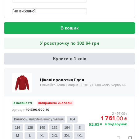
[не вибрано]
В кошик
У розстрочку по 302.64 грн
Купити в 1 клік
Цікаві пропозиції для
Олімпійка Joma Campus III 101590.600 колір: червоний
в наявності
відправимо сьогодні
101590.600-10
2 497
.
00
₴
1 761
.
00
₴
Вагаюсь, потрібна консультація
104
52
.
83
₴
116
128
140
152
164
S
M
L
XL
2XL
3XL
4XL