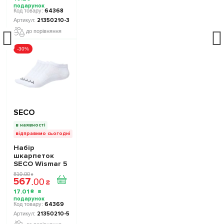
64368
21350210-3
до порівняння
-30%
SECO
в наявності
відправимо сьогодні
Набір
шкарпеток
SECO Wismar 5
пар колір:
810
.
00
₴
567
білий
.
00
₴
17
.
01
₴
64369
21350210-5