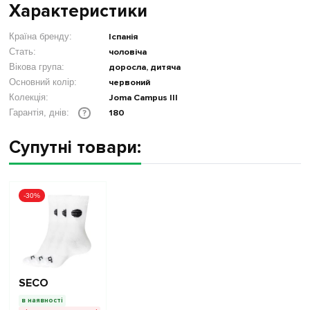
Характеристики
Країна бренду:
Іспанія
Стать:
чоловіча
Вікова група:
доросла, дитяча
Основний колір:
червоний
Колекція:
Joma Campus III
180
Гарантія, днів:
?
Супутні товари:
-30%
SECO
в наявності