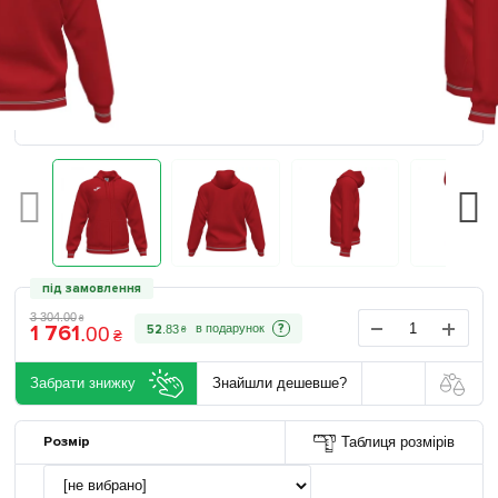
під замовлення
3 304
.
00
₴
1 761
?
52
.
83
.
00
₴
₴
Забрати знижку
Знайшли дешевше?
Розмір
Таблиця розмірів