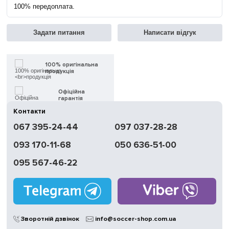
100% передоплата.
Задати питання
Написати відгук
100% оригінальна
продукція
Офіційна
гарантія
Контакти
Швидка
067 395-24-44
097 037-28-28
доставка
093 170-11-68
050 636-51-00
Обмін | Повернення
протягом 14 днів
095 567-46-22
Працюємо
без вихідних
Магазини
у Києві
Зворотній дзвінок
info@soccer-shop.com.ua