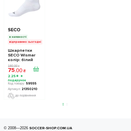
SECO
в наявності
відправимо сьогодні
Шкарпетки
SECO Wismar
колір: білий
180
.
00
₴
75
.
00
₴
2
.
25
₴
59555
21350210
до порівняння
© 2008—2026
SOCCER-SHOP.COM.UA