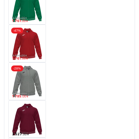
3 304
.
00
₴
1 761
.
00
₴
-47%
3 304
.
00
₴
1 761
.
00
₴
-28%
2 482
.
00
₴
1 785
.
00
₴
2 527
.
00
₴