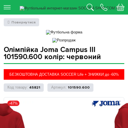
Повернутися
Олімпійка Joma Campus III
101590.600 колір: червоний
БЕЗКОШТОВНА ДОСТАВКА SOCCER Life + ЗНИЖКИ до -60%
45821
101590.600
-47%