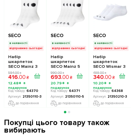
SECO
SECO
SECO
в наявності
в наявності
в наявності
відправимо сьогодні
відправимо сьогодні
відправимо сьогодні
Набір
Набір
Набір
шкарпеток
шкарпеток
шкарпеток
SECO Mainz 3
SECO Mainz 5
SECO Wismar 3
пари колір:
пар колір:
пари колір:
594
.
00
990
.
00
488
.
00
₴
₴
₴
416
.
00
693
.
00
340
.
00
білий
білий
білий
₴
₴
₴
12
.
48
20
.
79
10
.
20
₴
₴
₴
64370
64371
64368
21350110-3
21350110-5
21350210-3
до порівняння
до порівняння
до порівняння
Покупці цього товару також
вибирають