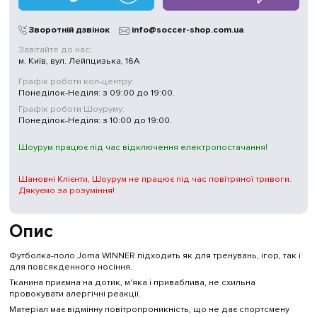
Зворотній дзвінок
info@soccer-shop.com.ua
Завітайте до нас:
м. Київ, вул. Лейпцизька, 16А
Графік роботи кол-центру:
Понеділок-Неділя: з 09:00 до 19:00.
Графік роботи Шоуруму:
Понеділок-Неділя: з 10:00 до 19:00.
Шоурум працює під час відключення електропостачання!
Шановні Клієнти, Шоурум не працює під час повітряної тривоги.
Дякуємо за розуміння!
Опис
Футболка-поло Joma WINNER підходить як для тренувань, ігор, так і
для повсякденного носіння.
Тканина приємна на дотик, м'яка і приваблива, не схильна
провокувати алергічні реакції.
Матеріал має відмінну повітропроникність, що не дає спортсмену