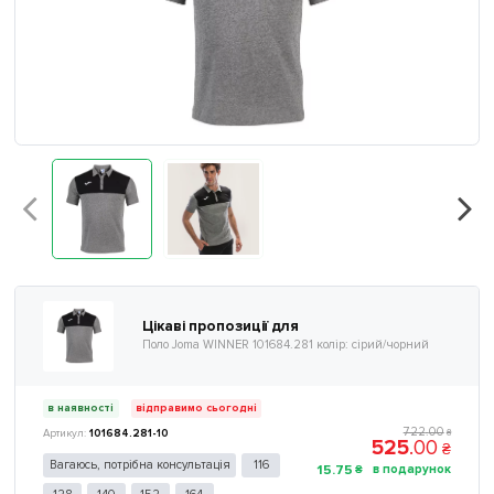
Цікаві пропозиції для
Поло Joma WINNER 101684.281 колір: сірий/чорний
в наявності
відправимо сьогодні
722
.
00
101684.281-10
₴
525
.
00
₴
Вагаюсь, потрібна консультація
116
15
.
75
₴