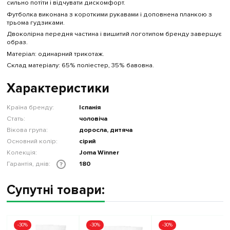
сильно потіти і відчувати дискомфорт.
Футболка виконана з короткими рукавами і доповнена планкою з
трьома гудзиками.
Двоколірна передня частина і вишитий логотипом бренду завершує
образ.
Матеріал: одинарний трикотаж.
Склад матеріалу: 65% поліестер, 35% бавовна.
Характеристики
Країна бренду:
Іспанія
Стать:
чоловіча
Вікова група:
доросла, дитяча
Основний колір:
сірий
Колекція:
Joma Winner
Гарантія, днів:
180
?
Супутні товари:
-30%
-30%
-30%