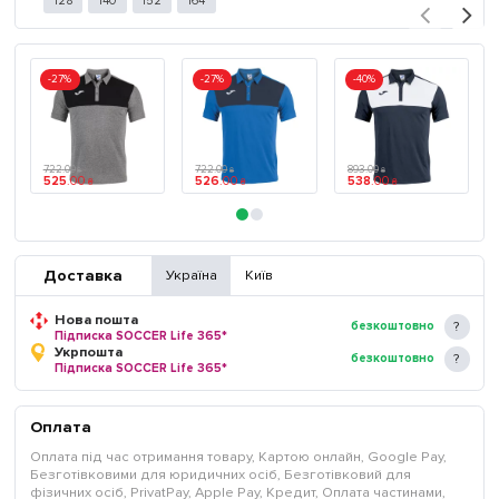
128
140
152
164
-27%
-27%
-40%
722
.
00
722
.
00
893
.
00
₴
₴
₴
525
.
00
526
.
00
538
.
00
₴
₴
₴
Доставка
Україна
Київ
Нова пошта
безкоштовно
Підписка SOCCER Life 365*
Укрпошта
безкоштовно
Підписка SOCCER Life 365*
Оплата
Оплата під час отримання товару, Картою онлайн, Google Pay,
Безготівковими для юридичних осіб, Безготівковий для
фізичних осіб, PrivatPay, Apple Pay, Кредит, Оплата частинами,