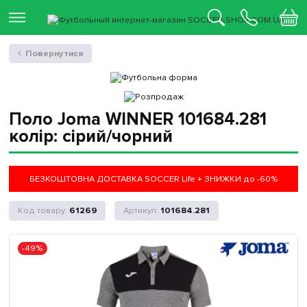
Повернутися
Поло Joma WINNER 101684.281
колір: сірий/чорний
БЕЗКОШТОВНА ДОСТАВКА SOCCER Life + ЗНИЖКИ до -60%
61269
101684.281
-49%