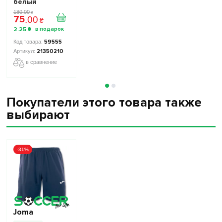
белый
180
.
00
₴
75
.
00
₴
2
.
25
₴
59555
21350210
в сравнение
Покупатели этого товара также
выбирают
-31%
Joma