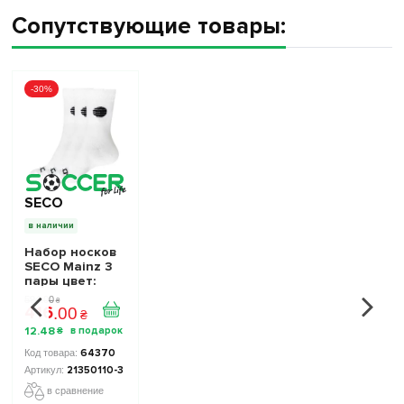
Сопутствующие товары:
-30%
SECO
в наличии
Набор носков
SECO Mainz 3
пары цвет:
белый
594
.
00
₴
416
.
00
₴
12
.
48
₴
64370
21350110-3
в сравнение