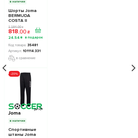
в наличии
Шорты Joma
BERMUDA
COSTA II
MARINO
1 184
.
00
₴
818
101114.331 цвет:
.
00
₴
темно-синий
24
.
54
₴
35481
101114.331
в сравнение
-20%
Joma
в наличии
Спортивные
штаны Joma