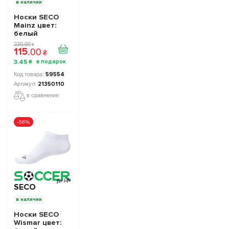
в наличии
Носки SECO
Mainz цвет:
белый
220
.
00
₴
115
.
00
₴
3
.
45
₴
59554
21350110
в сравнение
-58%
SECO
в наличии
Носки SECO
Wismar цвет: