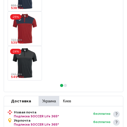
893
.
00
₴
538
.
00
₴
-25%
722
.
00
₴
539
.
00
₴
-24%
722
.
00
₴
549
.
00
₴
Доставка
Украина
Киев
Новая почта
бесплатно
Подписка SOCCER Life 365*
Укрпочта
бесплатно
Подписка SOCCER Life 365*