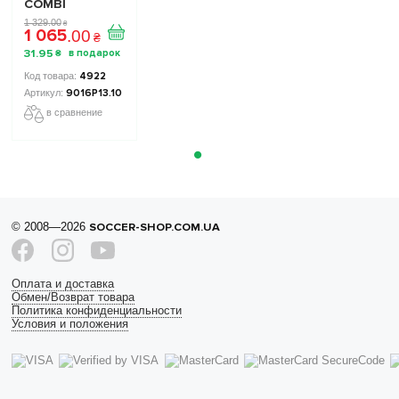
COMBI
9016P13.10
1 329
.
00
₴
1 065
черные
.
00
₴
31
.
95
₴
4922
9016P13.10
в сравнение
© 2008—2026
SOCCER-SHOP.COM.UA
Оплата и доставка
Обмен/Возврат товара
Политика конфиденциальности
Условия и положения