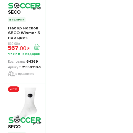
SECO
в наличии
Набор носков
SECO Wismar 5
пар цвет:
белый
810
.
00
₴
567
.
00
₴
17
.
01
₴
64369
21350210-5
в сравнение
-48%
SECO