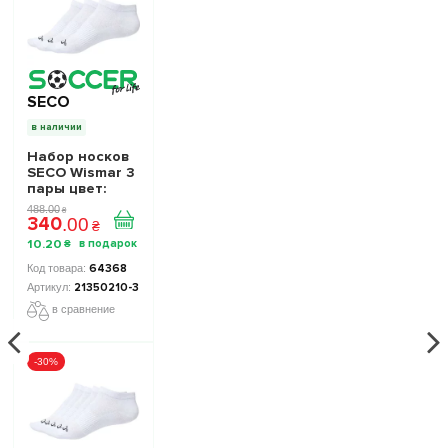
SECO
в наличии
Набор носков
SECO Wismar 3
пары цвет:
белый
488
.
00
₴
340
.
00
₴
10
.
20
₴
64368
21350210-3
в сравнение
-30%