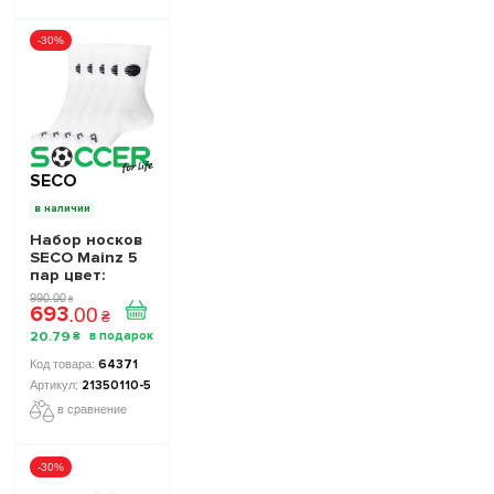
-30%
SECO
в наличии
Набор носков
SECO Mainz 5
пар цвет:
белый
990
.
00
₴
693
.
00
₴
20
.
79
₴
64371
21350110-5
в сравнение
-30%