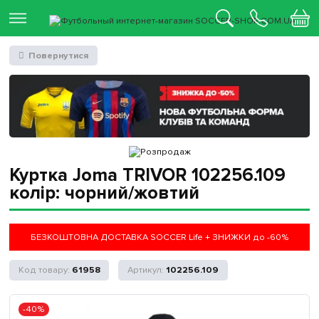
Повернутися
Куртка Joma TRIVOR 102256.109
колір: чорний/жовтий
БЕЗКОШТОВНА ДОСТАВКА SOCCER Life + ЗНИЖКИ до -60%
61958
102256.109
-40%