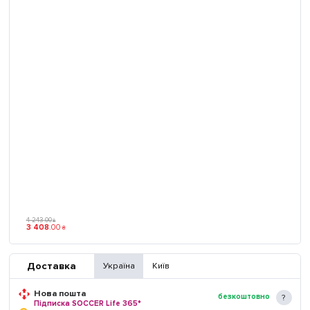
4 243
.
00
₴
3 408
.
00
₴
Доставка
Україна
Київ
Нова пошта
безкоштовно
Підписка SOCCER Life 365*