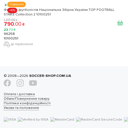
Подарунок
в наявності
Фігурки футболістів Національна Збірна України TOP FOOTBALL
-40%
STARS Collection 2 10100251
1 317
.
00
₴
790
.
00
₴
23
.
70
₴
96258
10100251
до порівняння
© 2008—2026
SOCCER-SHOP.COM.UA
Оплата і доставка
Обмін/Повернення товару
Політика конфіденційності
Умови та положення