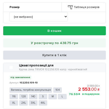
Розмір
Таблиця розмірів
В кошик
У розстрочку по 438.75 грн
Купити в 1 клік
Цікаві пропозиції для
Куртка Joma TRIVOR 102256.109 колір: чорний/жовтий
під замовлення
102256.109-10
3 188
.
00
₴
2 553
.
00
₴
Вагаюсь, потрібна консультація
104
76
.
59
₴
116
128
140
S
M
L
XL
2XL
3XL
4XL