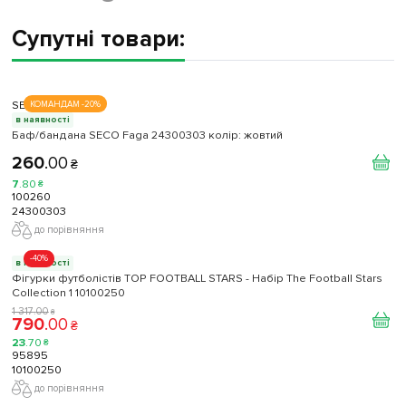
Супутні товари:
SECO
КОМАНДАМ -20%
в наявності
Баф/бандана SECO Faga 24300303 колiр: жовтий
260
.
00
₴
7
.
80
₴
100260
24300303
до порівняння
-40%
в наявності
Фігурки футболістів TOP FOOTBALL STARS - Набір The Football Stars
Collection 1 10100250
1 317
.
00
₴
790
.
00
₴
23
.
70
₴
95895
10100250
до порівняння