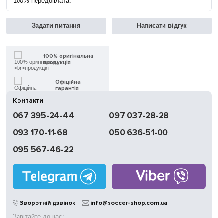
100% передоплата.
Задати питання
Написати відгук
100% оригінальна
продукція
Офіційна
гарантія
Контакти
Швидка
067 395-24-44
097 037-28-28
доставка
093 170-11-68
050 636-51-00
Обмін | Повернення
протягом 14 днів
095 567-46-22
Працюємо
без вихідних
Магазини
у Києві
Зворотній дзвінок
info@soccer-shop.com.ua
Завітайте до нас: