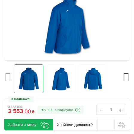
в наявності
3 188
.
00
₴
2 553
?
76
.
59
.
00
₴
₴
Забрати знижку
Знайшли дешевше?