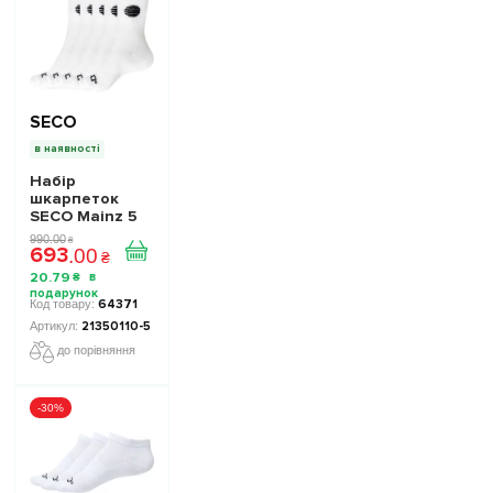
SECO
в наявності
Набір
шкарпеток
SECO Mainz 5
пар колір:
990
.
00
₴
693
білий
.
00
₴
20
.
79
₴
64371
21350110-5
до порівняння
-30%