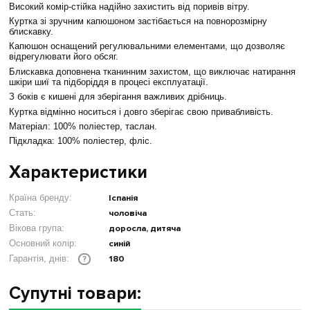
Високий комір-стійка надійно захистить від поривів вітру.
Куртка зі зручним капюшоном застібається на повнорозмірну
блискавку.
Капюшон оснащений регулювальними елементами, що дозволяє
відрегулювати його обсяг.
Блискавка доповнена тканинним захистом, що виключає натирання
шкіри шиї та підборіддя в процесі експлуатації.
З боків є кишені для зберігання важливих дрібниць.
Куртка відмінно носиться і довго зберігає свою привабливість.
Матеріал: 100% поліестер, таслан.
Підкладка: 100% поліестер, фліс.
Характеристики
Країна бренду:
Іспанія
Стать:
чоловіча
Вікова група:
доросла, дитяча
Основний колір:
синій
180
Гарантія, днів:
?
Супутні товари: