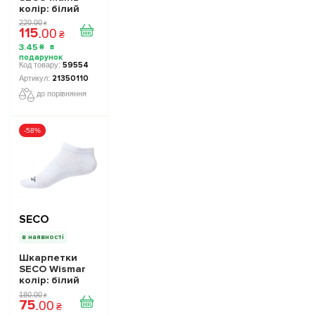
колір: білий
220
.
00
₴
115
.
00
₴
3
.
45
₴
59554
21350110
до порівняння
-58%
SECO
в наявності
Шкарпетки
SECO Wismar
колір: білий
180
.
00
₴
75
.
00
₴