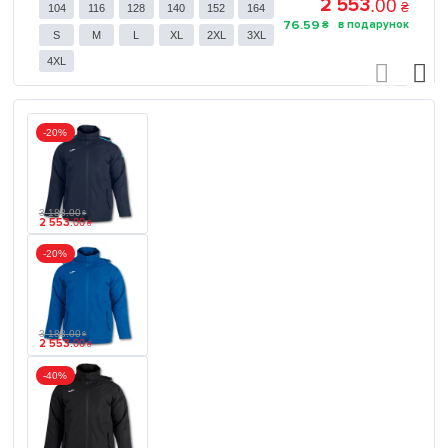
2 553
.
00
₴
104
116
128
140
152
164
76
.
59
₴
S
M
L
XL
2XL
3XL
4XL
-20%
3 188
.
00
₴
2 553
.
00
₴
-20%
3 188
.
00
₴
2 553
.
00
₴
-40%