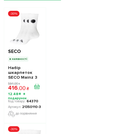
-30%
SECO
в наявності
Набір
шкарпеток
SECO Mainz 3
пари колір:
594
.
00
₴
416
білий
.
00
₴
12
.
48
₴
64370
21350110-3
до порівняння
-30%