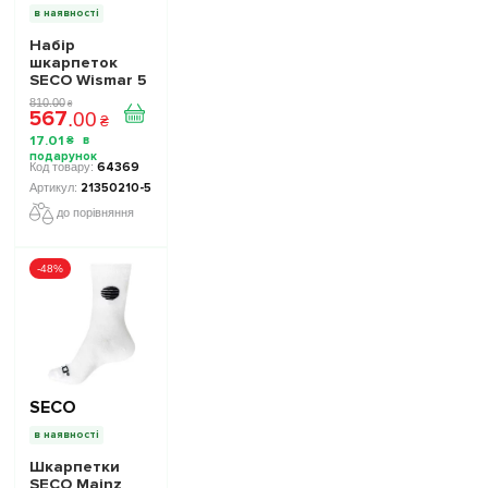
в наявності
Набір
шкарпеток
SECO Wismar 5
пар колір:
810
.
00
₴
567
білий
.
00
₴
17
.
01
₴
64369
21350210-5
до порівняння
-48%
SECO
в наявності
Шкарпетки
SECO Mainz