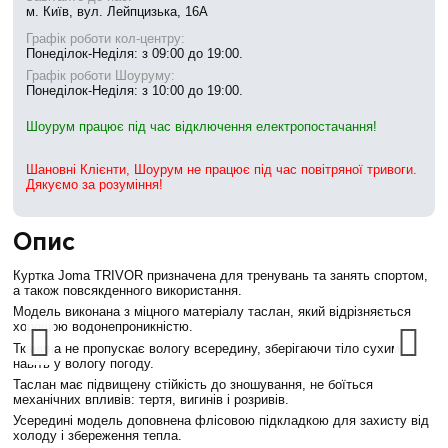
м. Київ, вул. Лейпцизька, 16А
Графік роботи кол-центру:
Понеділок-Неділя: з 09:00 до 19:00.
Графік роботи Шоуруму:
Понеділок-Неділя: з 10:00 до 19:00.
Шоурум працює під час відключення електропостачання!
Шановні Клієнти, Шоурум не працює під час повітряної тривоги.
Дякуємо за розуміння!
Опис
Куртка Joma TRIVOR призначена для тренувань та занять спортом,
а також повсякденного використання.
Модель виконана з міцного матеріалу таслан, який відрізняється
хорошою водонепроникністю.
Тканина не пропускає вологу всередину, зберігаючи тіло сухим
навіть у вологу погоду.
Таслан має підвищену стійкість до зношування, не боїться
механічних впливів: тертя, вигинів і розривів.
Усередині модель доповнена флісовою підкладкою для захисту від
холоду і збереження тепла.