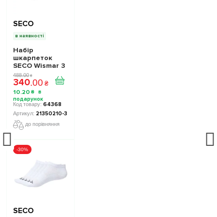
SECO
в наявності
Набір
шкарпеток
SECO Wismar 3
пари колір:
488
.
00
₴
340
білий
.
00
₴
10
.
20
₴
64368
21350210-3
до порівняння
-30%
SECO