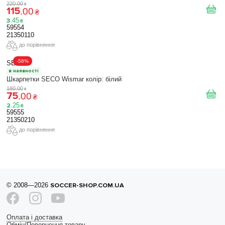
220
.
00
₴
115
.
00
₴
3
.
45
₴
59554
21350110
до порівняння
-58%
SECO
в наявності
Шкарпетки SECO Wismar колір: білий
180
.
00
₴
75
.
00
₴
2
.
25
₴
59555
21350210
до порівняння
© 2008—2026
SOCCER-SHOP.COM.UA
Оплата і доставка
Обмін/Повернення товару