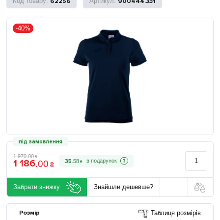
62256
900444.331
-40%
під замовлення
1 970
.
00
₴
1 186
?
35
.
58
.
00
₴
₴
Забрати знижку
Знайшли дешевше?
Розмір
Таблиця розмірів