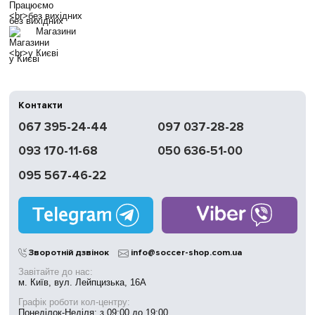
без вихідних
Магазини
у Києві
Контакти
067 395-24-44
097 037-28-28
093 170-11-68
050 636-51-00
095 567-46-22
Зворотній дзвінок
info@soccer-shop.com.ua
Завітайте до нас:
м. Київ, вул. Лейпцизька, 16А
Графік роботи кол-центру:
Понеділок-Неділя: з 09:00 до 19:00.