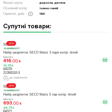
Вікова група:
доросла, дитяча
Основний колір:
темно-синій
180
Гарантія, днів:
?
Супутні товари:
-30%
SECO
в наявності
Набір шкарпеток SECO Mainz 3 пари колір: білий
594
.
00
₴
416
.
00
₴
12
.
48
₴
64370
21350110-3
до порівняння
-30%
SECO
в наявності
Набір шкарпеток SECO Mainz 5 пар колір: білий
990
.
00
₴
693
.
00
₴
20
.
79
₴
64371