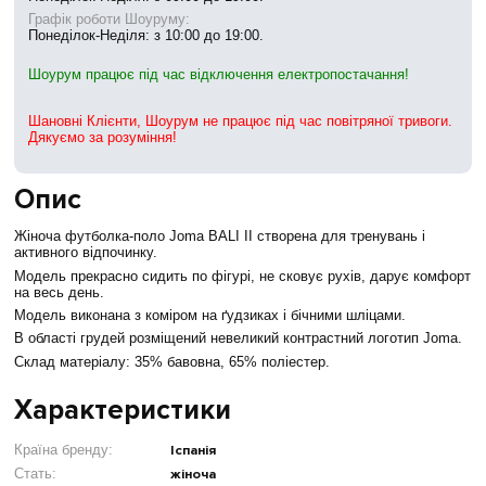
Графік роботи Шоуруму:
Понеділок-Неділя: з 10:00 до 19:00.
Шоурум працює під час відключення електропостачання!
Шановні Клієнти, Шоурум не працює під час повітряної тривоги.
Дякуємо за розуміння!
Опис
Жіноча футболка-поло Joma BALI II створена для тренувань і
активного відпочинку.
Модель прекрасно сидить по фігурі, не сковує рухів, дарує комфорт
на весь день.
Модель виконана з коміром на ґудзиках і бічними шліцами.
В області грудей розміщений невеликий контрастний логотип Joma.
Склад матеріалу: 35% бавовна, 65% поліестер.
Характеристики
Країна бренду:
Іспанія
Стать:
жіноча