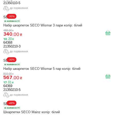
21350110-5
до порівняння
-30%
SECO
в наявності
Набір шкарпеток SECO Wismar 3 пари колір: білий
488
.
00
₴
340
.
00
₴
10
.
20
₴
64368
21350210-3
до порівняння
-30%
SECO
в наявності
Набір шкарпеток SECO Wismar 5 пар колір: білий
810
.
00
₴
567
.
00
₴
17
.
01
₴
64369
21350210-5
до порівняння
-48%
SECO
в наявності
Шкарпетки SECO Mainz колір: білий