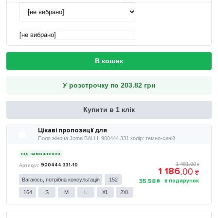
[не вибрано]
В кошик
У розстрочку по 203.82 грн
Купити в 1 клік
Цікаві пропозиції для
Поло жіноча Joma BALI II 900444.331 колір: темно-синій
під замовлення
1 481
.
00
900444.331-10
₴
1 186
.
00
₴
Вагаюсь, потрібна консультація
152
35
.
58
₴
164
S
M
L
XL
2XL