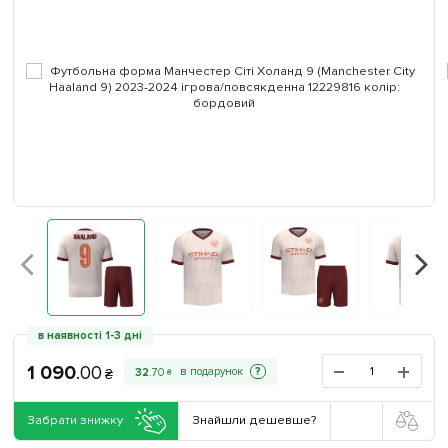
в наявності 1-3 дні
1 090
.
00
?
32
.
70
₴
₴
Забрати знижку
Знайшли дешевше?