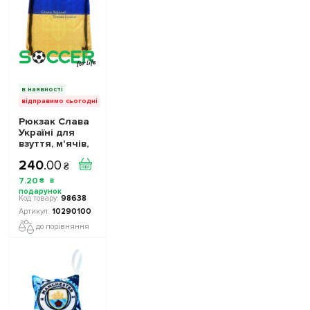
в наявності
відправимо сьогодні
Рюкзак Слава
Україні для
взуття, м'ячів,
аксесуарів
240
.
00
10290100 колiр:
₴
жовто-синій
7
.
20
₴
98638
10290100
до порівняння