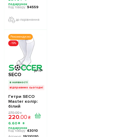
ігрова/
повсякденна
94559
12229916 колiр:
бордовий
до порівняння
Рекомендуємо
-19%
SECO
в наявності
відправимо сьогодні
Гетри SECO
Master колір:
білий
270
.
00
₴
220
.
00
₴
6
.
60
₴
43010
19210110