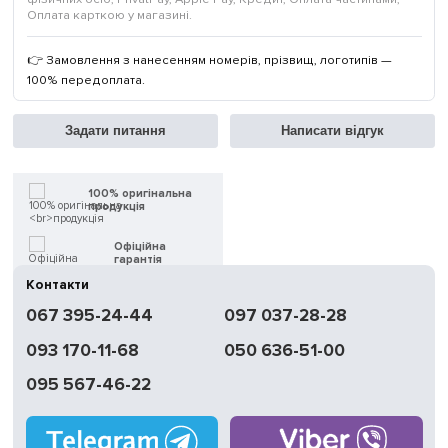
Оплата карткою у магазині.
👉 Замовлення з нанесенням номерів, прізвищ, логотипів —
100% передоплата.
Задати питання
Написати відгук
100% оригінальна
продукція
Офіційна
гарантія
Контакти
Швидка
067 395-24-44
097 037-28-28
доставка
093 170-11-68
050 636-51-00
Обмін | Повернення
протягом 14 днів
095 567-46-22
Працюємо
без вихідних