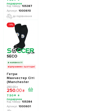
105387
1000610
до порівняння
-14%
SECO
в наявності
відправимо сьогодні
Гетри
Манчестер Сіті
(Manchester
City) чорні
290
.
00
₴
250
.
00
1000601
₴
7
.
50
₴
105384
1000601