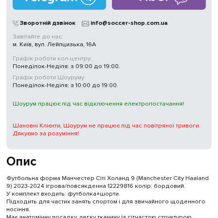
Магазини
у Києві
Зворотній дзвінок
info@soccer-shop.com.ua
Завітайте до нас:
м. Київ, вул. Лейпцизька, 16А
Графік роботи кол-центру:
Понеділок-Неділя: з 09:00 до 19:00.
Графік роботи Шоуруму:
Понеділок-Неділя: з 10:00 до 19:00.
Шоурум працює під час відключення електропостачання!
Шановні Клієнти, Шоурум не працює під час повітряної тривоги.
Дякуємо за розуміння!
Опис
Футбольна форма Манчестер Сіті Холанд 9 (Manchester City Haaland
9) 2023-2024 ігрова/повсякденна 12229816 колiр: бордовий.
У комплект входить: футболка+шорти.
Підходить для частих занять спортом і для звичайного щоденного
носіння.
Має анатомічну посадку, легку тканину із сітчастою структурою.