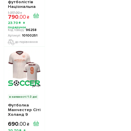
футболістів
Національна
Збірна України
1 317
.
00
₴
790
.
00
TOP FOOTBALL
₴
STARS
23
.
70
₴
Collection 2
10100251
96258
10100251
до порівняння
в наявності 1-3 дні
Футболка
Манчестер Сіті
Холанд 9
(Manchester
690
.
00
City Haaland 9)
₴
2023-2024
20
.
70
₴