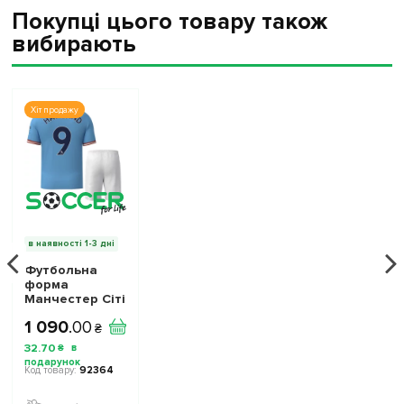
Покупці цього товару також
вибирають
Хіт продажу
в наявності 1-3 дні
Футбольна
форма
Манчестер Сіті
Холанд 9
1 090
.
00
(Manchester
₴
City Haaland 9)
32
.
70
₴
2022-2023
ігрова/
92364
повсякденна
11223311 колiр: