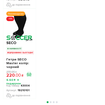
до порівняння
Рекомендуємо
-19%
SECO
в наявності
відправимо сьогодні
Гетри SECO
Master колір:
чорний
270
.
00
₴
220
.
00
₴
6
.
60
₴
43004
19210101
до порівняння