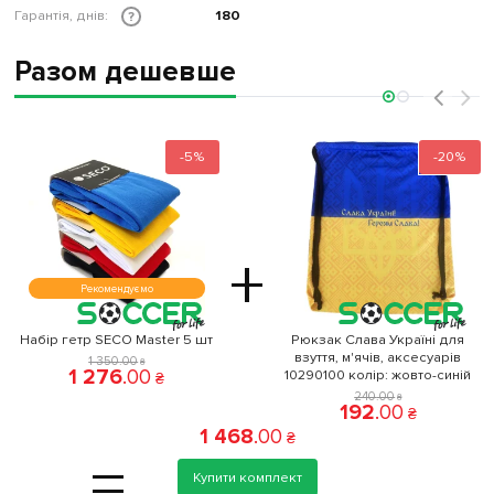
Гарантія, днів:
180
?
Разом дешевше
‹
›
-5%
-20%
+
Рекомендуємо
Набір гетр SECO Master 5 шт
Рюкзак Слава Україні для
взуття, м'ячів, аксесуарів
1 350
.
00
₴
1 276
.
00
10290100 колiр: жовто-синій
₴
240
.
00
₴
192
.
00
₴
1 468
.
00
₴
=
Купити комплект