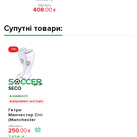
480
.
00
₴
408
.
00
₴
Супутні товари:
-14%
SECO
в наявності
відправимо сьогодні
Гетри
Манчестер Сіті
(Manchester
City) білі
290
.
00
₴
250
.
00
1000610
₴
7
.
50
₴