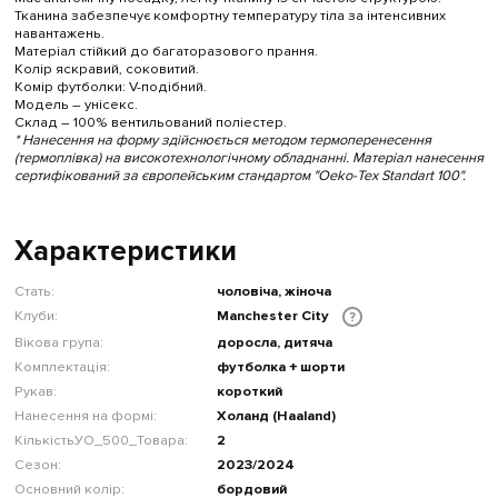
Тканина забезпечує комфортну температуру тіла за інтенсивних
навантажень.
Матеріал стійкий до багаторазового прання.
Колір яскравий, соковитий.
Комір футболки: V-подібний.
Модель – унісекс.
Склад – 100% вентильований поліестер.
* Нанесення на форму здійснюється методом термоперенесення
(термоплівка) на високотехнологічному обладнанні. Матеріал нанесення
сертифікований за європейським стандартом "Oeko-Tex Standart 100".
Характеристики
Стать:
чоловіча, жіноча
Клуби:
Manchester City
?
Вікова група:
доросла, дитяча
Комплектація:
футболка + шорти
Рукав:
короткий
Нанесення на формі:
Холанд (Haaland)
КількістьУО_500_Товара:
2
Сезон:
2023/2024
Основний колір:
бордовий