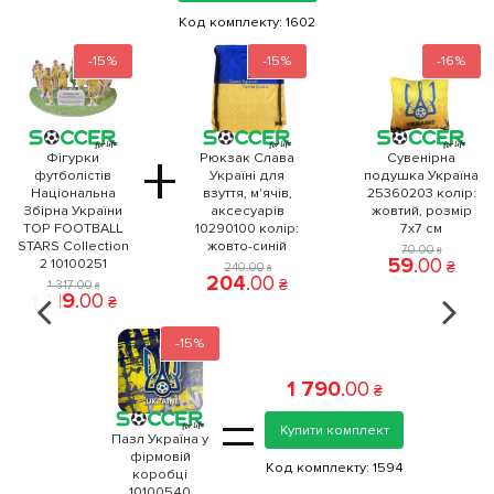
Код комплекту:
1602
-15%
-15%
-16%
+
Фігурки
Рюкзак Слава
Сувенірна
футболістів
Україні для
подушка Україна
Національна
взуття, м'ячів,
25360203 колiр:
Збірна України
аксесуарів
жовтий, розмір
TOP FOOTBALL
10290100 колiр:
7x7 см
STARS Collection
жовто-синій
70
.
00
₴
59
.
00
2 10100251
₴
240
.
00
₴
204
.
00
₴
1 317
.
00
₴
1 119
.
00
₴
-15%
1 790
.
00
₴
=
Купити комплект
Пазл Україна у
фірмовій
Код комплекту:
1594
коробці
10100540