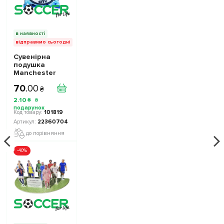
в наявності
відправимо сьогодні
Сувенірна
подушка
Manchester
City 22360704
70
.
00
колiр: синій,
₴
розмір 7x7 см
2
.
10
₴
101819
22360704
до порівняння
-40%