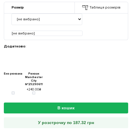
Розмір
Таблиця розмірів
[не вибрано]
Додатково
:
Без рюкзака
Рюкзак
Manchester
City
№25290611
+240.00₴
В кошик
У розстрочку по 187.32 грн