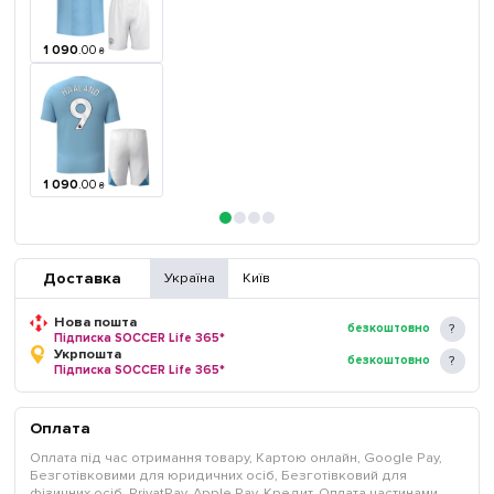
1 090
.
00
₴
1 090
.
00
₴
Доставка
Україна
Київ
Нова пошта
безкоштовно
Підписка SOCCER Life 365*
Укрпошта
безкоштовно
Підписка SOCCER Life 365*
Оплата
Оплата під час отримання товару, Картою онлайн, Google Pay,
Безготівковими для юридичних осіб, Безготівковий для
фізичних осіб, PrivatPay, Apple Pay, Кредит, Оплата частинами,