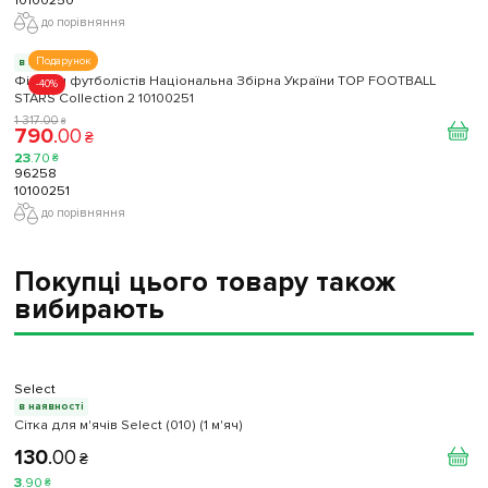
до порівняння
Подарунок
в наявності
Фігурки футболістів Національна Збірна України TOP FOOTBALL
-40%
STARS Collection 2 10100251
1 317
.
00
₴
790
.
00
₴
23
.
70
₴
96258
10100251
до порівняння
Покупці цього товару також
вибирають
Select
в наявності
Сітка для м'ячів Select (010) (1 м'яч)
130
.
00
₴
3
.
90
₴