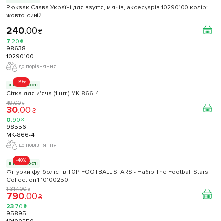
Рюкзак Слава Україні для взуття, м'ячів, аксесуарів 10290100 колiр:
жовто-синій
240
.
00
₴
7
.
20
₴
98638
10290100
до порівняння
-39%
в наявності
Сітка для м'яча (1 шт.) МК-866-4
49
.
00
₴
30
.
00
₴
0
.
90
₴
98556
МК-866-4
до порівняння
-40%
в наявності
Фігурки футболістів TOP FOOTBALL STARS - Набір The Football Stars
Collection 1 10100250
1 317
.
00
₴
790
.
00
₴
23
.
70
₴
95895
10100250