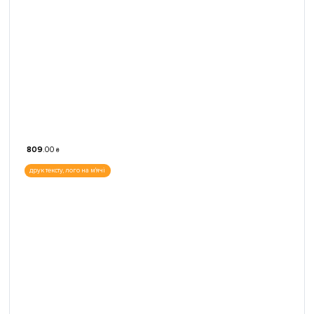
809
.
00
₴
друк тексту, лого на м'ячі