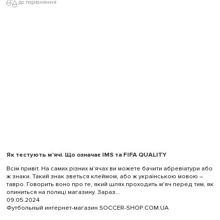
до порівняння
Як тестують м'ячі. Що означає IMS та FIFA QUALITY
Всім привіт. На самих різних м’ячах ви можете бачити абревіатури або
ж знаки. Такий знак зветься клеймом, або ж українською мовою –
тавро. Говорить воно про те, який шлях проходить м'яч перед тим, як
опиниться на полиці магазину. Зараз...
09.05.2024
Футбольный интернет-магазин SOCCER-SHOP.COM.UA