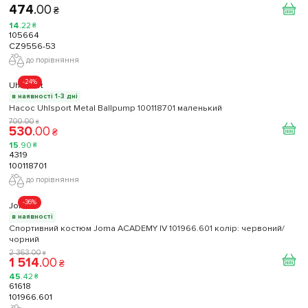
474
.
00
₴
14
.
22
₴
105664
CZ9556-53
до порівняння
-24%
Uhlsport
в наявності 1-3 дні
Насос Uhlsport Metal Ballpump 100118701 маленький
700
.
00
₴
530
.
00
₴
15
.
90
₴
4319
100118701
до порівняння
-36%
Joma
в наявності
Спортивний костюм Joma ACADEMY IV 101966.601 колір: червоний/
чорний
2 363
.
00
₴
1 514
.
00
₴
45
.
42
₴
61618
101966.601