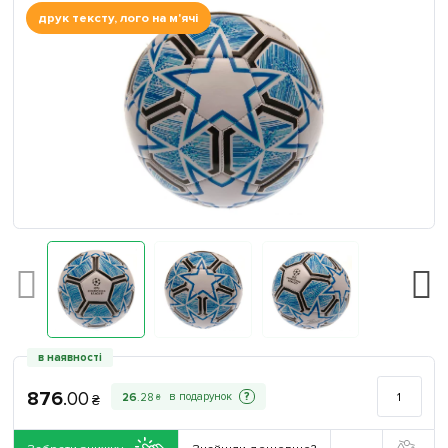
друк тексту, лого на м'ячі
в наявності
876
.
00
?
26
.
28
₴
₴