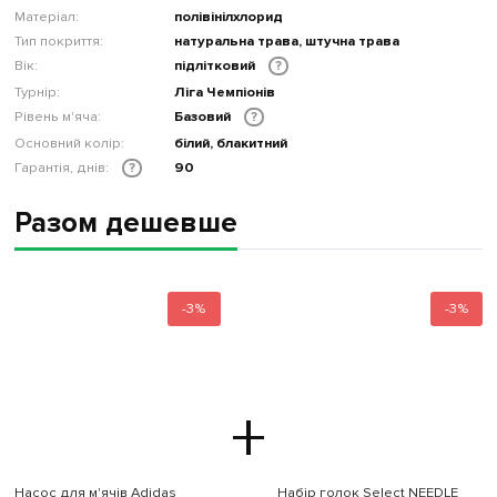
Матеріал:
полівінілхлорид
Тип покриття:
натуральна трава, штучна трава
Вік:
підлітковий
?
Турнір:
Ліга Чемпіонів
Рівень м'яча:
Базовий
?
Основний колір:
білий, блакитний
Гарантія, днів:
90
?
Разом дешевше
-3%
-3%
+
Насос для м'ячів Adidas
Набір голок Select NEEDLE