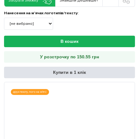
Забрати знижку
Знайшли дешевше?
Нанесення на м'ячах логотипів/тексту
:
В кошик
У розстрочку по 150.55 грн
Купити в 1 клік
друк тексту, лого на м'ячі