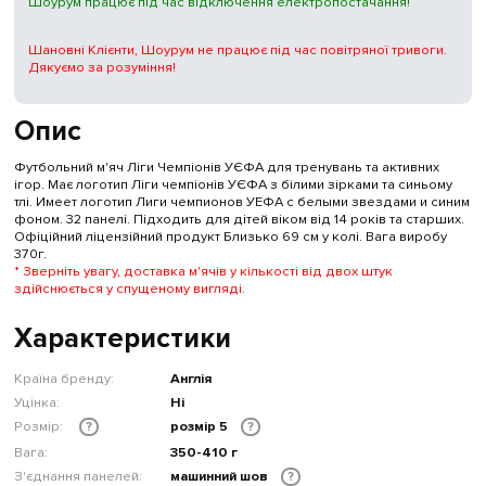
Шоурум працює під час відключення електропостачання!
Шановні Клієнти, Шоурум не працює під час повітряної тривоги.
Дякуємо за розуміння!
Опис
Футбольний м'яч Ліги Чемпіонів УЄФА для тренувань та активних
ігор. Має логотип Ліги чемпіонів УЄФА з білими зірками та синьому
тлі. Имеет логотип Лиги чемпионов УЕФА с белыми звездами и синим
фоном. 32 панелі. Підходить для дітей віком від 14 років та старших.
Офіційний ліцензійний продукт Близько 69 см у колі. Вага виробу
370г.
* Зверніть увагу, доставка м'ячів у кількості від двох штук
здійснюється у спущеному вигляді.
Характеристики
Країна бренду:
Англія
Уцінка:
Ні
Розмір:
розмір 5
?
?
Вага:
350-410 г
З'єднання панелей:
машинний шов
?