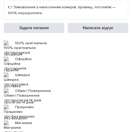
👉 Замовлення з нанесенням номерів, прізвищ, логотипів —
100% передоплата.
Задати питання
Написати відгук
100% оригінальна
продукція
Офіційна
гарантія
Швидка
доставка
Обмін | Повернення
протягом 14 днів
Працюємо
без вихідних
Магазини