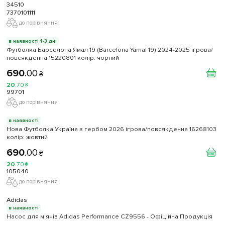
34510
7370101111
до порівняння
в наявності 1-3 дні
Футболка Барселона Ямал 19 (Barcelona Yamal 19) 2024-2025 ігрова/
повсякденна 15220801 колiр: чорний
690
.
00
₴
20
.
70
₴
99701
до порівняння
в наявності
Нова Футболка Україна з гербом 2026 ігрова/повсякденна 16268103
колiр: жовтий
690
.
00
₴
20
.
70
₴
105040
до порівняння
Adidas
в наявності
Насос для м'ячів Adidas Performance CZ9556 - Офіційна Продукція