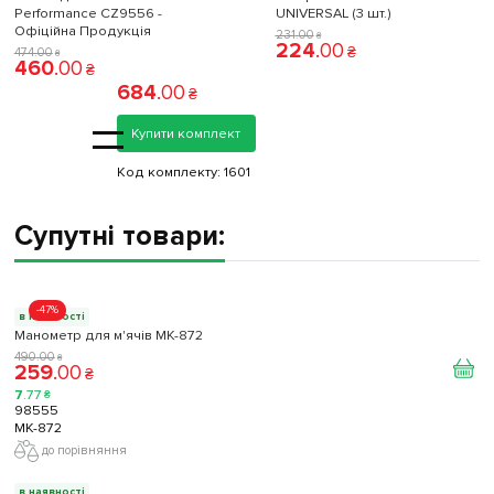
Performance CZ9556 -
UNIVERSAL (3 шт.)
Офіційна Продукція
231
.
00
₴
224
.
00
₴
474
.
00
₴
460
.
00
₴
684
.
00
₴
=
Купити комплект
Код комплекту:
1601
Супутні товари:
-47%
в наявності
Манометр для м'ячів МК-872
490
.
00
₴
259
.
00
₴
7
.
77
₴
98555
МК-872
до порівняння
в наявності