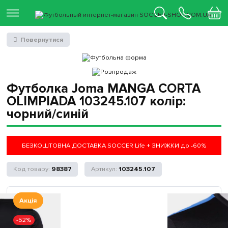
Повернутися
Футболка Joma MANGA CORTA
OLIMPIADA 103245.107 колір:
чорний/синій
БЕЗКОШТОВНА ДОСТАВКА SOCCER Life + ЗНИЖКИ до -60%
98387
103245.107
Акція
-52%