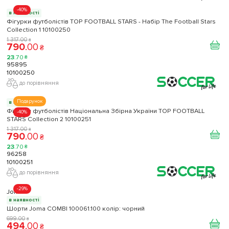
-40%
в наявності
Фігурки футболістів TOP FOOTBALL STARS - Набір The Football Stars
Collection 1 10100250
1 317
.
00
₴
790
.
00
₴
23
.
70
₴
95895
10100250
до порівняння
Подарунок
в наявності
Фігурки футболістів Національна Збірна України TOP FOOTBALL
-40%
STARS Collection 2 10100251
1 317
.
00
₴
790
.
00
₴
23
.
70
₴
96258
10100251
до порівняння
-29%
Joma
в наявності
Шорти Joma COMBI 100061.100 колір: чорний
699
.
00
₴
494
.
00
₴