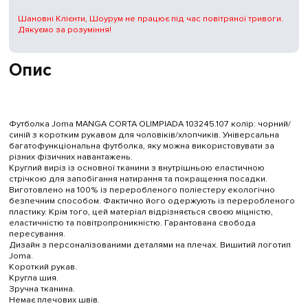
Шановні Клієнти, Шоурум не працює під час повітряної тривоги.
Дякуємо за розуміння!
Опис
Футболка Joma MANGA CORTA OLIMPIADA 103245.107 колір: чорний/
синій з коротким рукавом для чоловіків/хлопчиків. Універсальна
багатофункціональна футболка, яку можна використовувати за
різних фізичних навантажень.
Круглий виріз із основної тканини з внутрішньою еластичною
стрічкою для запобігання натирання та покращення посадки.
Виготовлено на 100% із переробленого поліестеру екологічно
безпечним способом. Фактично його одержують із переробленого
пластику. Крім того, цей матеріал відрізняється своєю міцністю,
еластичністю та повітропроникністю. Гарантована свобода
пересування.
Дизайн з персоналізованими деталями на плечах. Вишитий логотип
Joma.
Короткий рукав.
Кругла шия.
Зручна тканина.
Немає плечових швів.