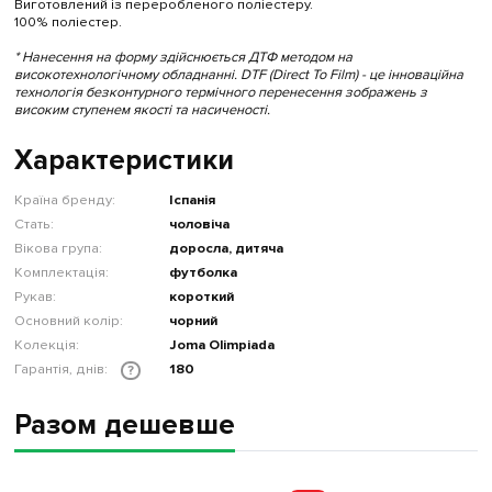
Виготовлений із переробленого поліестеру.
100% поліестер.
* Нанесення на форму здійснюється ДТФ методом на
високотехнологічному обладнанні. DTF (Direct To Film) - це інноваційна
технологія безконтурного термічного перенесення зображень з
високим ступенем якості та насиченості.
Характеристики
Країна бренду:
Іспанія
Стать:
чоловіча
Вікова група:
доросла, дитяча
Комплектація:
футболка
Рукав:
короткий
Основний колір:
чорний
Колекція:
Joma Olimpiada
Гарантія, днів:
180
?
Разом дешевше