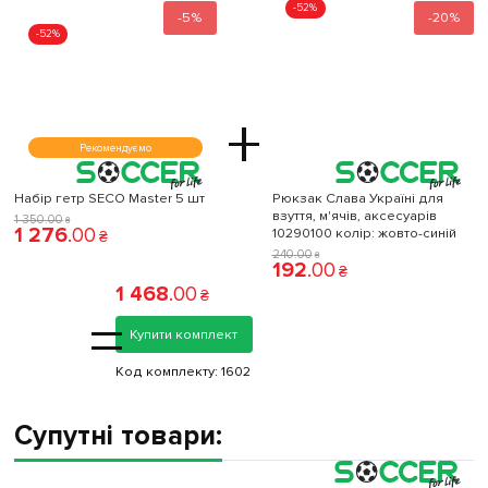
-52%
-5%
-20%
-52%
+
Рекомендуємо
Набір гетр SECO Master 5 шт
Рюкзак Слава Україні для
взуття, м'ячів, аксесуарів
1 350
.
00
₴
1 276
.
00
10290100 колiр: жовто-синій
₴
240
.
00
₴
192
.
00
₴
1 468
.
00
₴
=
Купити комплект
Код комплекту:
1602
Супутні товари: