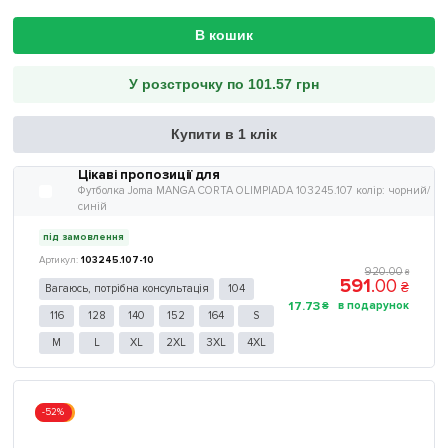
В кошик
У розстрочку по 101.57 грн
Купити в 1 клік
Цікаві пропозиції для
Футболка Joma MANGA CORTA OLIMPIADA 103245.107 колір: чорний/
синій
під замовлення
103245.107-10
920
.
00
₴
591
.
00
₴
Вагаюсь, потрібна консультація
104
17
.
73
₴
116
128
140
152
164
S
M
L
XL
2XL
3XL
4XL
-52%
Акція