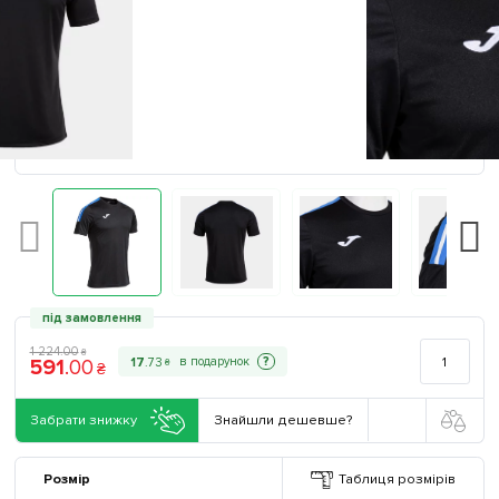
під замовлення
1 224
.
00
₴
591
.
00
?
17
.
73
₴
₴
Забрати знижку
Знайшли дешевше?
Розмір
Таблиця розмірів