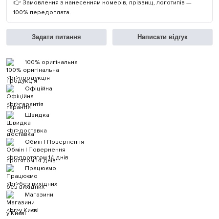
👉 Замовлення з нанесенням номерів, прізвищ, логотипів —
100% передоплата.
Задати питання
Написати відгук
100% оригінальна
продукція
Офіційна
гарантія
Швидка
доставка
Обмін | Повернення
протягом 14 днів
Працюємо
без вихідних
Магазини
у Києві