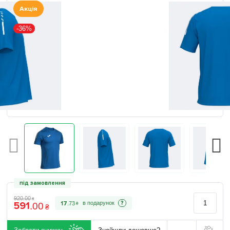
Акція
-36%
під замовлення
920
.
00
₴
591
?
17
.
73
.
00
₴
₴