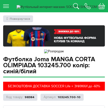
Повернутися
Футболка Joma MANGA CORTA
OLIMPIADA 103245.700 колір:
синій/білий
БЕЗКОШТОВНА ДОСТАВКА SOCCER Life + ЗНИЖКИ до -60%
98384
103245.700-10