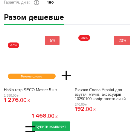
180
Гарантія, днів:
?
Разом дешевше
-36%
-5%
-20%
-36%
+
Рекомендуємо
Набір гетр SECO Master 5 шт
Рюкзак Слава Україні для
взуття, м'ячів, аксесуарів
1 350
.
00
₴
1 276
10290100 колiр: жовто-синій
.
00
₴
240
.
00
₴
192
.
00
₴
1 468
.
00
₴
=
Купити комплект