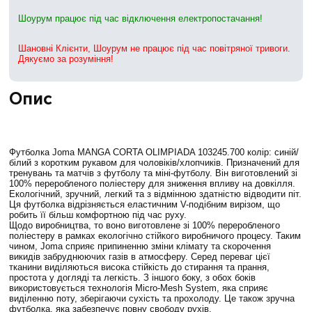
Шоурум працює під час відключення електропостачання!
Шановні Клієнти, Шоурум не працює під час повітряної тривоги.
Дякуємо за розуміння!
Опис
Футболка Joma MANGA CORTA OLIMPIADA 103245.700 колір: синій/
білий з коротким рукавом для чоловіків/хлопчиків. Призначений для
тренувань та матчів з футболу та міні-футболу. Він виготовлений зі
100% переробленого поліестеру для зниження впливу на довкілля.
Екологічний, зручний, легкий та з відмінною здатністю відводити піт.
Ця футболка відрізняється еластичним V-подібним вирізом, що
робить її більш комфортною під час руху.
Щодо виробництва, то воно виготовлене зі 100% переробленого
поліестеру в рамках екологічно стійкого виробничого процесу. Таким
чином, Joma сприяє припиненню зміни клімату та скорочення
викидів забруднюючих газів в атмосферу. Серед переваг цієї
тканини виділяються висока стійкість до стирання та прання,
простота у догляді та легкість. З іншого боку, з обох боків
використовується технологія Micro-Mesh System, яка сприяє
виділенню поту, зберігаючи сухість та прохолоду. Це також зручна
футболка, яка забезпечує повну свободу рухів.