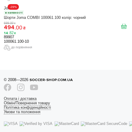
-29%
Joma
в наявності
Шорти Joma COMBI 100061.100 колір: чорний
699
.
00
₴
494
.
00
₴
14
.
82
₴
89907
100061.100-10
до порівняння
© 2008—2026
SOCCER-SHOP.COM.UA
Оплата і доставка
Обмін/Повернення товару
Політика конфіденційності
Умови та положення