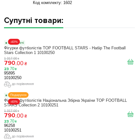
Код комплекту:
1602
Супутні товари:
-40%
в наявності
Фігурки футболістів TOP FOOTBALL STARS - Набір The Football
Stars Collection 1 10100250
1 317
.
00
₴
790
.
00
₴
23
.
70
₴
95895
10100250
до порівняння
Подарунок
в наявності
Фігурки футболістів Національна Збірна України TOP FOOTBALL
-40%
STARS Collection 2 10100251
1 317
.
00
₴
790
.
00
₴
23
.
70
₴
96258
10100251
до порівняння