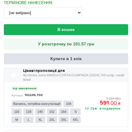
ТЕРМІНОВЕ НАНЕСЕННЯ
:
В кошик
У розстрочку по 101.57 грн
Купити в 1 клік
Цікаві пропозиції для
Футболка Joma MANGA CORTA OLIMPIADA 103245.700 колір: синій/
білий
під замовлення
103245.700
1 224
.
00
₴
591
.
00
₴
Вагаюсь, потрібна консультація
104
17
.
73
₴
116
128
140
152
164
S
M
L
XL
2XL
3XL
4XL