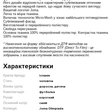
Його дизайн відрізняється характерним сублімованим оптичним
ефектом на передній панелі, що надає йому сучасного вигляду.
Вишитий логотип Joma.
Легка та міцна тканина.
Включає технологію Micro-Mesh у зонах найбільшого потовиділення.
Сублімований фасад.
Виготовлений із переробленого поліестеру.
Свобода пересування.
Основна тканина 100% перероблений поліестер. Контрастна тканина
100% поліестер.
* Нанесення на форму здійснюється ДТФ методом на
високотехнологічному обладнанні. DTF (Direct To Film) - це
інноваційна технологія безконтурного термічного перенесення
зображень з високим ступенем якості та насиченості.
Характеристики
Країна бренду:
Іспанія
Стать:
чоловіча
Вікова група:
доросла, дитяча
Комплектація:
футболка
Рукав:
короткий
Основний колір:
синій
Колекція:
Joma Olimpiada