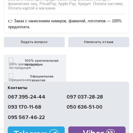
физических лиц, PrivatPay, Apple Pay, Кредит, Оплата частями,
Оплата картой в магазине.
👉 Заказ с нанесением номеров, фамилий, логотипов — 100%
предоплата.
Задать вопрос
Написать отзыв
100% оригинальная
продукция
Официальная
гарантия
Контакты
Быстрая
067 395-24-44
097 037-28-28
доставка
093 170-11-68
050 636-51-00
Обмен | Возвращение
в течение 14 дней
095 567-46-22
Работаем
без выходных