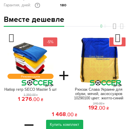
180
Гарантия, дней:
?
Вместе дешевле
‹
›
-5%
-20%
+
Рекомендуем
Набор гетр SECO Master 5 шт
Рюкзак Слава Украине для
обуви, мячей, аксессуаров
1 350
.
00
₴
1 276
10290100 цвет: желто-синий
.
00
₴
240
.
00
₴
192
.
00
₴
1 468
.
00
₴
=
Купить комплект