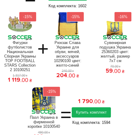
Код комплекта:
1602
-15%
-15%
-16%
+
Фигурки
Рюкзак Слава
Сувенирная
футболистов
Украине для
подушка Украина
Национальная
обуви, мячей,
25360203 цвет:
Сборная Украины
аксессуаров
желтый, размер
TOP FOOTBALL
10290100 цвет:
7x7 см
STARS Collection
желто-синий
70
.
00
₴
59
2 10100251
.
00
240
.
00
₴
₴
204
.
00
1 317
.
00
₴
₴
1 119
.
00
₴
-15%
1 790
.
00
₴
=
Купить комплект
Пазл Украина в
фирменной
Код комплекта:
1594
коробке 10100540
480
.
00
₴