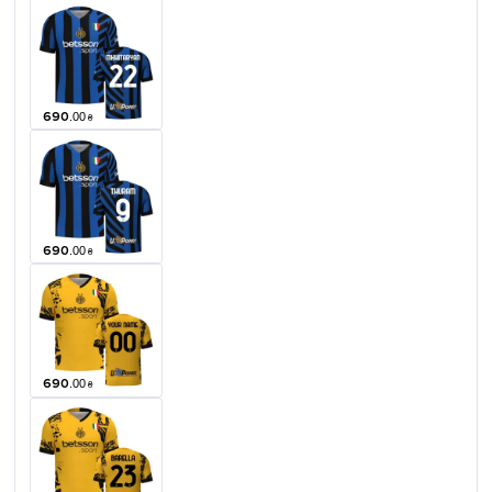
690
.
00
₴
690
.
00
₴
690
.
00
₴