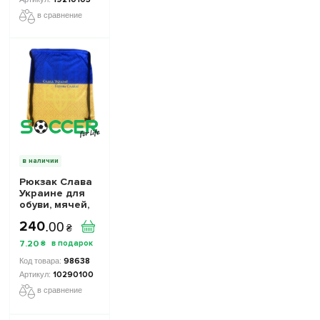
в сравнение
в наличии
Рюкзак Слава
Украине для
обуви, мячей,
аксессуаров
240
.
00
10290100 цвет:
₴
желто-синий
7
.
20
₴
98638
10290100
в сравнение