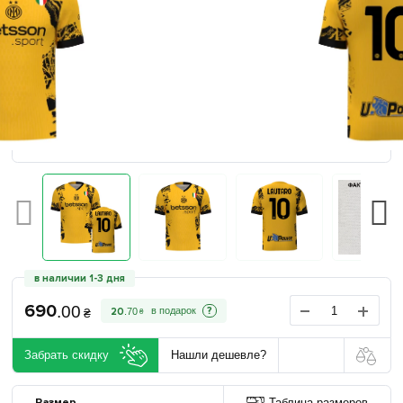
в наличии 1-3 дня
690
.
00
?
20
.
70
₴
₴
Забрать скидку
Нашли дешевле?
Размер
Таблица размеров