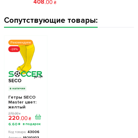
408
.
00
₴
Сопутствующие товары:
Рекомендуем
-19%
SECO
в наличии
Гетры SECO
Master цвет:
желтый
270
.
00
₴
220
.
00
₴
6
.
60
₴
43006
19210103