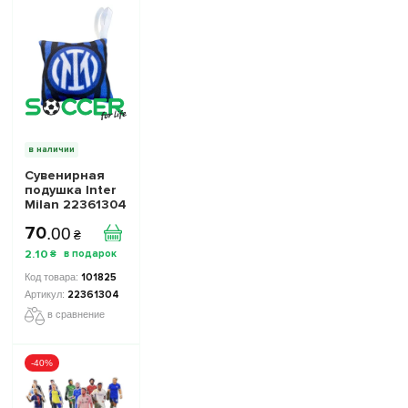
в наличии
Сувенирная
подушка Inter
Milan 22361304
цвет: синий,
70
.
00
размер 7x7 см
₴
2
.
10
₴
101825
22361304
в сравнение
-40%