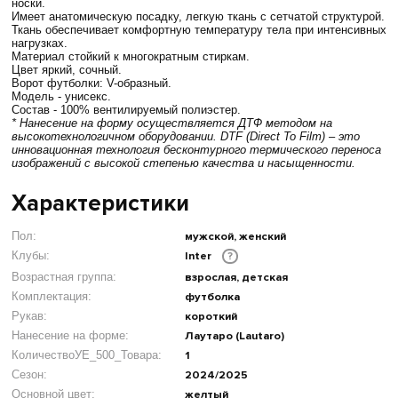
носки.
Имеет анатомическую посадку, легкую ткань с сетчатой структурой.
Ткань обеспечивает комфортную температуру тела при интенсивных
нагрузках.
Материал стойкий к многократным стиркам.
Цвет яркий, сочный.
Ворот футболки: V-образный.
Модель - унисекс.
Состав - 100% вентилируемый полиэстер.
* Нанесение на форму осуществляется ДТФ методом на
высокотехнологичном оборудовании. DTF (Direct To Film) – это
инновационная технология бесконтурного термического переноса
изображений с высокой степенью качества и насыщенности.
Характеристики
Пол:
мужской, женский
Клубы:
Inter
?
Возрастная группа:
взрослая, детская
Комплектация:
футболка
Рукав:
короткий
Нанесение на форме:
Лаутаро (Lautaro)
КоличествоУЕ_500_Товара:
1
Сезон:
2024/2025
Основной цвет:
желтый