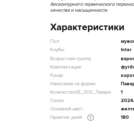
бесконтурного термического перено
качества и насыщенности.
Характеристики
Пол:
мужс
Клубы:
Inter
Возрастная группа:
взрос
Комплектация:
футб
Рукав:
коро
Нанесение на форме:
Павар
КоличествоУЕ_500_Товара:
1
Сезон:
2024
Основной цвет:
желт
Гарантия, дней:
180
?