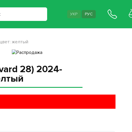
УКР
РУС
 цвет: желтый
vard 28) 2024-
елтый