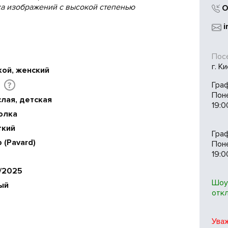
са изображений с высокой степенью
О
i
Посе
г. К
кой, женский
Гра
?
Пон
лая, детская
19:0
олка
ткий
Гра
 (Pavard)
Поне
19:0
/2025
Шоу
ый
отк
Ува