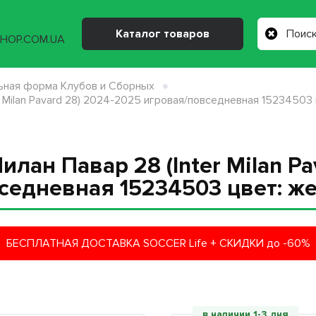
Каталог товаров
ная форма Клубов и Сборных
 Milan Pavard 28) 2024-2025 игровая/повседневная 15234503
лан Павар 28 (Inter Milan Pa
седневная 15234503 цвет: ж
БЕСПЛАТНАЯ ДОСТАВКА SOCCER Life + СКИДКИ до -60%
в наличии 1-3 дня