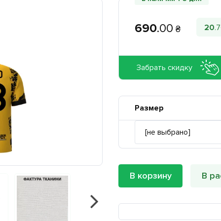
690
.
00
20
.
7
₴
Забрать скидку
Размер
В корзину
В ра