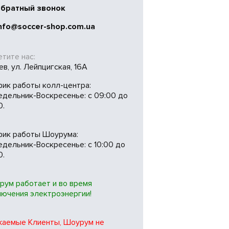
братный звонок
nfo@soccer-shop.com.ua
тите нас:
иев, ул. Лейпцигская, 16А
фик работы колл-центра:
едельник-Воскресенье: с 09:00 до
0.
фик работы Шоурума:
дельник-Воскресенье: с 10:00 до
0.
рум работает и во время
лючения электроэнергии!
жаемые Клиенты, Шоурум не