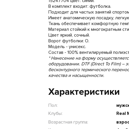
15247704 цвет: синий.
В комплект входит: футболка.
Подходит для частых занятий спортом
Имеет анатомическую посадку, легкую
Ткань обеспечивает комфортную темпе
Материал стойкий к многократным сти
Цвет яркий, сочный.
Ворот футболки: О.
Модель - унисекс.
Состав - 100% вентилируемый полиэст
* Нанесение на форму осуществляет
оборудовании. DTF (Direct To Film) –
бесконтурного термического перено
качества и насыщенности.
Характеристики
Пол:
мужс
Клубы:
Real 
Возрастная группа:
взрос