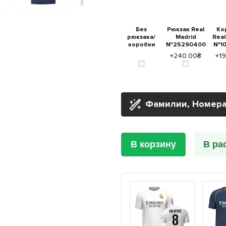
Без
Рюкзак Real
Ко
рюкзака/
Madrid
Real
коробки
№25290400
№10
+240.00₴
+1
Фамилии, Номера
В корзину
В ра