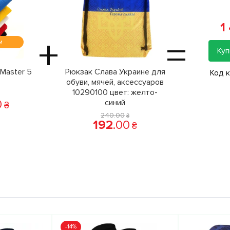
1
+
=
м
Куп
Master 5
Рюкзак Слава Украине для
Код 
обуви, мячей, аксессуаров
10290100 цвет: желто-
0
синий
₴
240
.
00
₴
192
.
00
₴
-14%