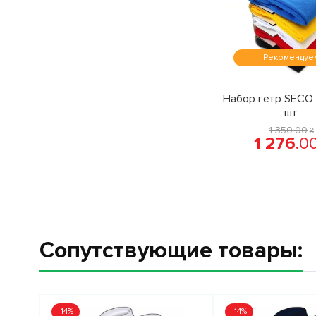
Рекомендуе
Набор гетр SECO 
шт
1 350
.
00
₴
1 276
.
0
Сопутствующие товары:
-14%
-14%