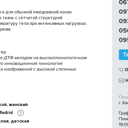
06
09
 и для обычной ежедневной носки.
 ткань с сетчатой структурой.
09
ратуру тела при интенсивных нагрузках.
ркам.
05
09
ер.
ся ДТФ методом на высокотехнологичном
 это инновационная технология
са изображений с высокой степенью
О
i
Посе
г. К
кой, женский
Madrid
Гра
?
Пон
лая, детская
19:0