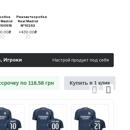
робка
Рюкзак+коробка
 Madrid
Real Madrid
100518
№10292
90.00₴
+430.00₴
, Игроки
Настрой продукт под себя
ссрочку по 118.58 грн
Купить в 1 клик