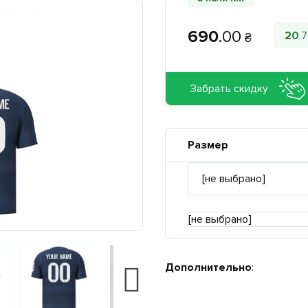
690
.
00
20
.
7
₴
Забрать скидку
Размер
[не выбрано]
Дополнительно
: