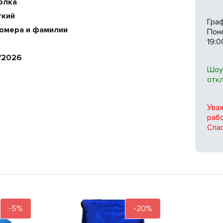
олка
ткий
Гра
номера и фамилии
Поне
19:0
/2026
Шоу
отк
Ува
рабо
Спас
-5%
-20%