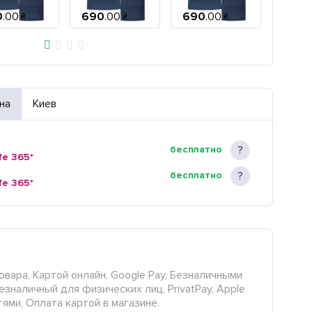
0
.
00
690
.
00
690
.
00
690
.
₴
₴
₴
на
Киев
бесплатно
fe 365*
бесплатно
fe 365*
овара, Картой онлайн, Google Pay, Безналичными
езналичный для физических лиц, PrivatPay, Apple
тями, Оплата картой в магазине.