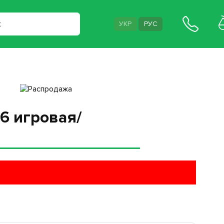
УКР
РУС
6 игровая/