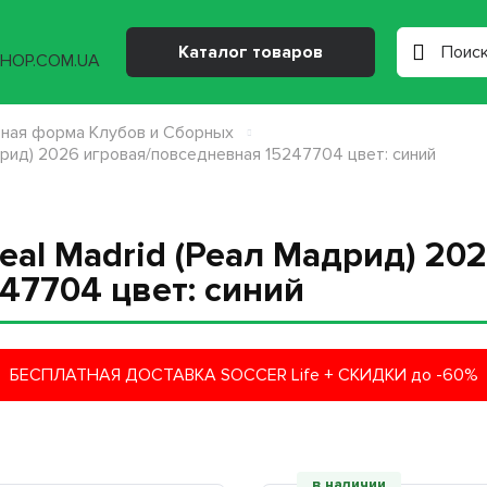
Каталог товаров
ная форма Клубов и Сборных
дрид) 2026 игровая/повседневная 15247704 цвет: синий
eal Madrid (Реал Мадрид) 202
47704 цвет: синий
БЕСПЛАТНАЯ ДОСТАВКА SOCCER Life + СКИДКИ до -60%
в наличии