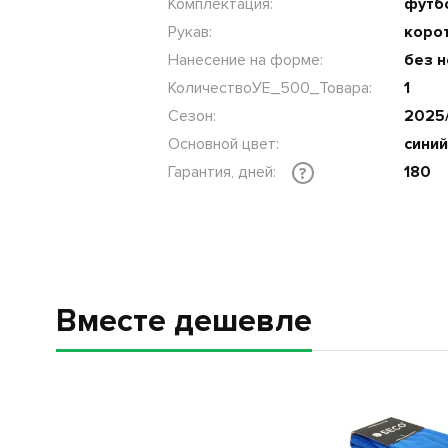
Комплектация:
футб
Рукав:
коро
Нанесение на форме:
без 
КоличествоУЕ_500_Товара:
1
Сезон:
2025
Основной цвет:
синий
Гарантия, дней:
180
?
Вместе дешевле