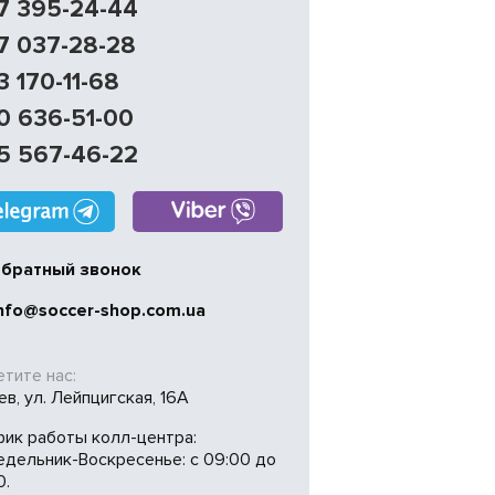
7 395-24-44
7 037-28-28
3 170-11-68
0 636-51-00
5 567-46-22
братный звонок
nfo@soccer-shop.com.ua
тите нас:
иев, ул. Лейпцигская, 16А
фик работы колл-центра:
едельник-Воскресенье: с 09:00 до
0.