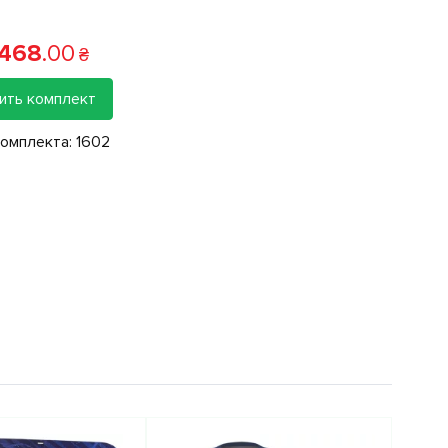
 468
.
00
₴
ить комплект
Фигу
комплекта:
1602
Нацио
Украи
STA