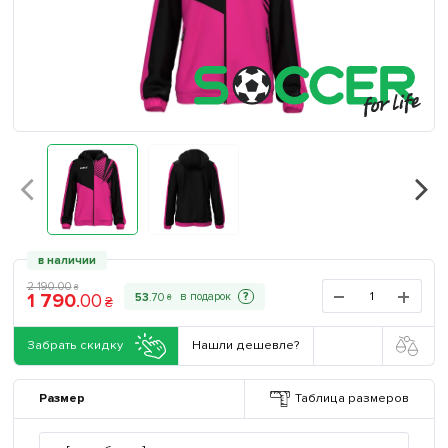
в наличии
2 190
.
00
₴
1 790
.
00
?
53
.
70
₴
₴
Забрать скидку
Нашли дешевле?
Размер
Таблица размеров