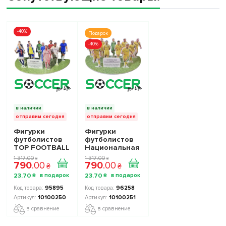
-40%
Подарок
-40%
в наличии
в наличии
отправим сегодня
отправим сегодня
Фигурки
Фигурки
футболистов
футболистов
TOP FOOTBALL
Национальная
STARS - Набор
Сборная
1 317
.
00
1 317
.
00
₴
₴
790
.
00
790
.
00
The Football
Украины TOP
₴
₴
Stars
FOOTBALL
23
.
70
23
.
70
₴
₴
Collection 1
STARS
10100250
Collection 2
95895
96258
10100251
10100250
10100251
в сравнение
в сравнение