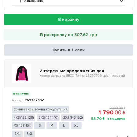
[не выбрано]
В корзину
В рассрочку по 307.62 грн
Купить в 1 клик
Интересные предложения для
Куртка ветровка SECO Torino 25270709 цвет: розовый
в наличии
25270709-1
2 190
.
00
₴
Сомневаюсь, нужна консультация
1 790
.
00
₴
4XS (122-128)
3XS (134-140)
2XS (146-152)
53
.
70
₴
XS (158-164)
S
M
L
XL
2XL
3XL