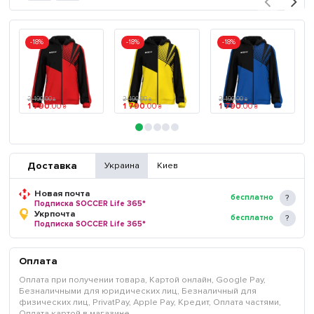
-18%
-18%
-18%
2 190
.
00
2 190
.
00
2 190
.
00
₴
₴
₴
1 790
.
00
1 790
.
00
1 790
.
00
₴
₴
₴
Доставка
Украина
Киев
Новая почта
бесплатно
Подписка SOCCER Life 365*
Укрпочта
бесплатно
Подписка SOCCER Life 365*
Оплата
Оплата при получении товара, Картой онлайн, Google Pay,
Безналичными для юридических лиц, Безналичный для
физических лиц, PrivatPay, Apple Pay, Кредит, Оплата частями,
Оплата картой в магазине.