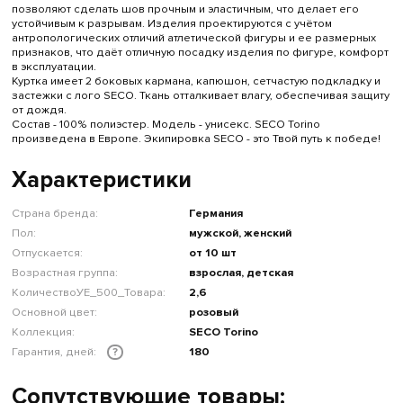
позволяют сделать шов прочным и эластичным, что делает его
устойчивым к разрывам. Изделия проектируются с учётом
антропологических отличий атлетической фигуры и ее размерных
признаков, что даёт отличную посадку изделия по фигуре, комфорт
в эксплуатации.
Куртка имеет 2 боковых кармана, капюшон, сетчастую подкладку и
застежки с лого SECO. Ткань отталкивает влагу, обеспечивая защиту
от дождя.
Состав - 100% полиэстер. Модель - унисекс. SECO Torino
произведена в Европе. Экипировка SECO - это Твой путь к победе!
Характеристики
Страна бренда:
Германия
Пол:
мужской, женский
Отпускается:
от 10 шт
Возрастная группа:
взрослая, детская
КоличествоУЕ_500_Товара:
2,6
Основной цвет:
розовый
Коллекция:
SECO Torino
Гарантия, дней:
180
?
Сопутствующие товары: